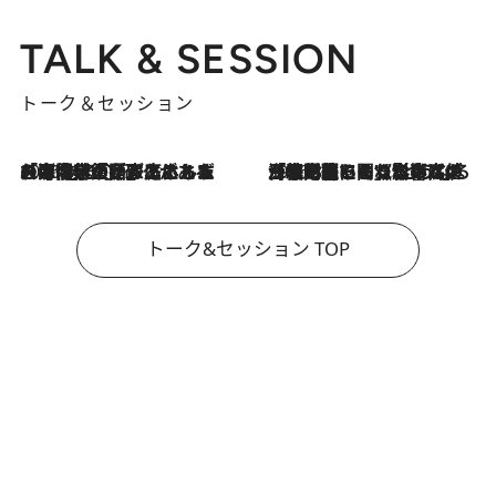
TALK & SESSION
トーク＆セッション
2026.8.3
「今後値上げがあるとすれば…」「リスクがあるのは今年の冬」エネルギー専門家が語る、ホルムズ海峡封鎖が家庭にもたらす“ある心配”
2026.8.3
「住宅建てられない…」「サーチャージ料の高値が続いている」ホルムズ海峡封鎖による影響はいつまで続く？《エネルギー専門家に聞く“どうなる日本の暮らし”》
トーク&セッション TOP