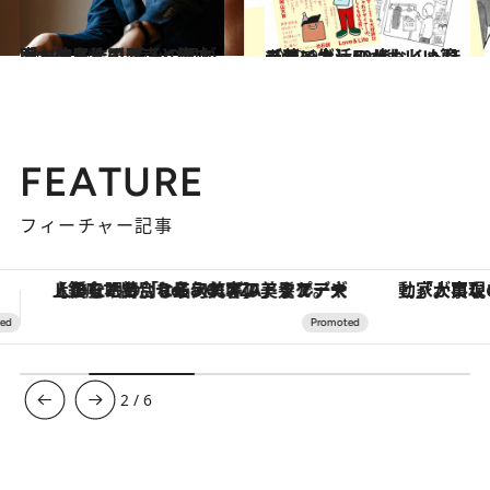
2019.8.30
「おっさんずラブ」脚本家・徳尾浩司 産みの親が明かす名作の原点とは？
カルチャー
2019.9.2
【マンガ】50代おしゃれデザイナーの 楽しくもほろ苦い生活～かわいい篇～
カルチャー
FEATURE
フィーチャー記事
「大事なのは地域の意識を変えること」。ロレックス賞受賞の自然保護活動家が実現させたナイジェリアの自然環境の復活
3
/
6