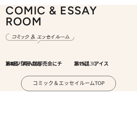
COMIC & ESSAY
ROOM
2026.7.30
第8回「同人誌即売会にチャレンジ その2」
2026.7.30
第15話 アイス
コミック＆エッセイルームTOP