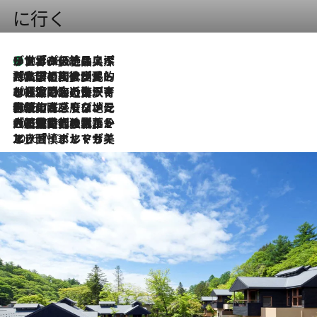
に行く
リスボンの絶品スイーツ「パステル・デ・ナタ」とは？ポルトガル伝統の奥深い世界へ
2026.8.8
2026.7.27
「私の祖国はポルトガル語です」国民的詩人フェルナンド・ペソアと、彼が愛した文学の街を歩く
2026.7.26
ポルトガル近海が育む極上の海の幸。キリリと冷えた白ワインと愉しむ、シーフード専門店の贅沢
2026.7.22
伝統の味をモダンに昇華。高感度な地元客が集う、リスボンの最旬ガストロノミー
2026.7.21
大航海時代の栄華から、震災、独裁、そして革命へ。ポルトガル・首都リスボンの石畳に刻まれた「歴史の光と影」
2026.7.13
エッセイ・ヤマザキマリ「慎ましくも美しき国 ポルトガル」