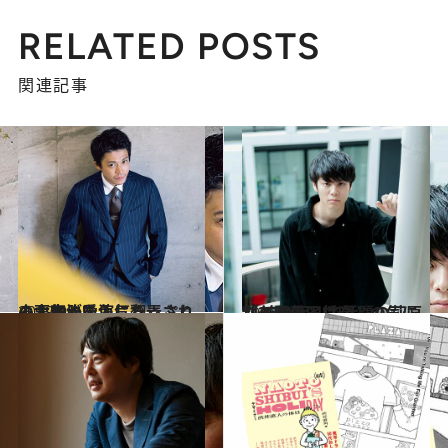
RELATED POSTS
関連記事
2019.9.8
小栗旬が愛人に翻弄される人生に⁉ 色気たっぷりの太宰治を演じる
カルチャー
2019.9.6
「3年A組」で話題の萩原利久と菅田将暉との気になる関係とは？
カルチャー