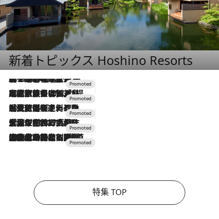
新着トピックス Hoshino Resorts
2026.8.7
【トンボの足水浴】ヒノキの香りに包まれて涼感マックス！約13℃の湧水かけ流しを避暑地「星野温泉 トンボの湯」で体験
2026.7.31
【ホテル帰省】という選択肢をOMOが提案。家族とほどよい距離を保つには「昼は実家、夜は気兼ねなくホテルで！」
2026.7.24
【夏限定ディナーコース】旬を迎える稚鮎や花ズッキーニなどをイタリア・トスカーナの郷土料理の手法で満喫！
2026.7.17
「土佐和ハーブかき氷」がOMO7高知に登場！生姜、山椒、大葉など目にも舌にも涼を呼ぶ郷土の味
2026.7.10
NEW OPEN！【界 草津】名湯の地に誕生。趣の異なる2種の温泉と上州ならではの会席・蕎麦割烹など美食を味わう究極の癒やし旅
特集 TOP