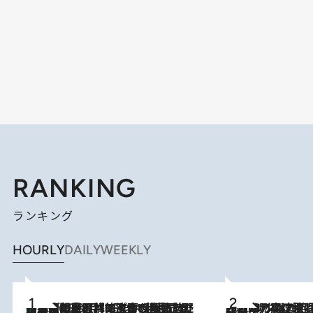
RANKING
ランキング
HOURLY
DAILY
WEEKLY
「最後に見られてよかった」上野動物園の東園パンダ舎が解体前に特別公開。8月16日まで延長されたパネル展と共に辿る“半世紀”のパンダ飼育《解体工事の図面あり》
2026.8.8
2026.8.7
「湘南乃風に憧れて」観客大盛上がりの“タオル回し”に、ラッパー顔負けの高速歌唱まで…さだまさし（74）のアグレッシブすぎる現在地