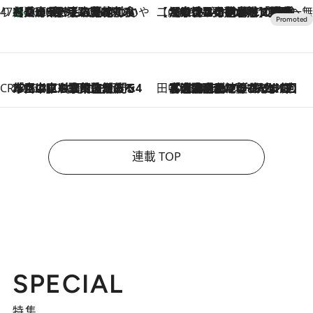
47都道府県の手みやげ ひんやりスイーツで夏を満喫
【兵庫県】この夏絶対食べたい 冷やしておいしいおやつ3選 淡路島の恵みをジェラートに集約
2026.8.8
【CREA×星野リゾート】唯一無二。癒しと発見が待つ場所へ
2026.8.7
【トンボの足水浴】ヒノキの香りに包まれて涼感マックス！約13℃の湧水かけ流しを避暑地「星野温泉 トンボの湯」で体験
CREA'S CHOICE
2026.8.7
「立川にも歌舞伎があるんだよ」 片岡仁左衛門・市川中車ら豪華座組みで4年目の立川立飛歌舞伎へ
田中稲の勝手に再ブーム
2026.8.7
「湘南乃風に憧れて」観客大盛上がりの“タオル回し”に、ラッパー顔負けの高速歌唱まで…さだまさし（74）のアグレッシブすぎる現在地
連載 TOP
SPECIAL
特集