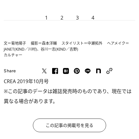
1
2
3
4
文＝菊地陽子 撮影＝森本洋輔 スタイリスト＝中瀬拓外 ヘアメイク＝
JANET(KIND／川村)、谷川一志(KIND／吉野)
カルチャー
Share
CREA 2019年10月号
※この記事のデータは雑誌発売時のものであり、現在では
異なる場合があります。
この記事の掲載号を見る