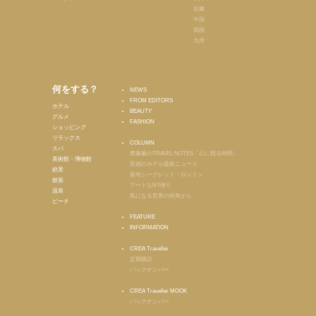
近畿
中国
四国
九州
何をする？
NEWS
FROM EDITORS
ホテル
BEAUTY
グルメ
FASHION
ショッピング
リラックス
COLUMN
スパ
齋藤薫のTRAVEL NOTES「心に残る時間」
美術館・博物館
至福のホテル最新ニュース
絶景
最旬シークレット・ロンドン
散策
アートなNY便り
温泉
気になる世界の街角から
ビーチ
FEATURE
INFORMATION
CREA Traveller
定期購読
バックナンバー
CREA Traveller MOOK
バックナンバー