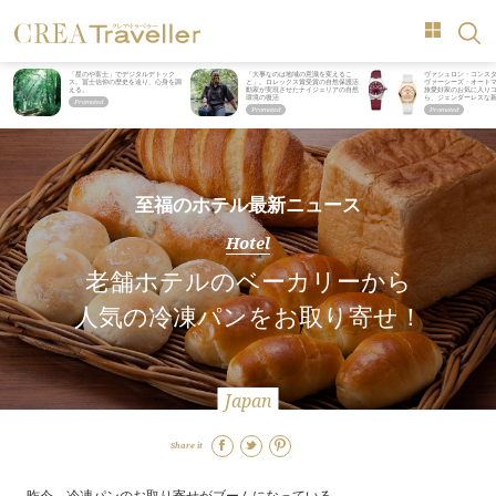
「星のや富士」でデジタルデトック
「大事なのは地域の意識を変えるこ
ヴァシュロン・コンス
ス。冨士信仰の歴史を辿り、心身を調
と」。ロレックス賞受賞の自然保護活
ヴァーシーズ・オート
える。
動家が実現させたナイジェリアの自然
旅愛好家のお気に入り
環境の復活
ら、ジェンダーレスな
至福のホテル最新ニュース
Hotel
老舗ホテルのベーカリーから
人気の冷凍パンをお取り寄せ！
Japan
Share it
昨今、冷凍パンのお取り寄せがブームになっている。