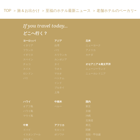
TOP
旅＆お出かけ
至福のホテル最新ニュース
老舗ホテルのベーカリー
If you travel today...
どこへ行く？
ヨーロッパ
アジア
北米
イタリア
台湾
ニューヨーク
フランス
バリ
アメリカ
イギリス
スリランカ
カナダ
スペイン
カンボジア
チェコ
タイ
オセアニア＆南太平洋
スイス
ラオス
ニュージーランド
ロンドン
マカオ
ニューカレドニア
パリ
ベトナム
インド
ブルネイ
上海
ハワイ
中南米
国内
オアフ島
ペルー
東京
ハワイ島
京都
マウイ島
沖縄
北海道
中東
アフリカ
東北
ドバイ
モロッコ
関東
イスタンブール
ボツワナ
北陸・甲信越
ヨルダン
東海