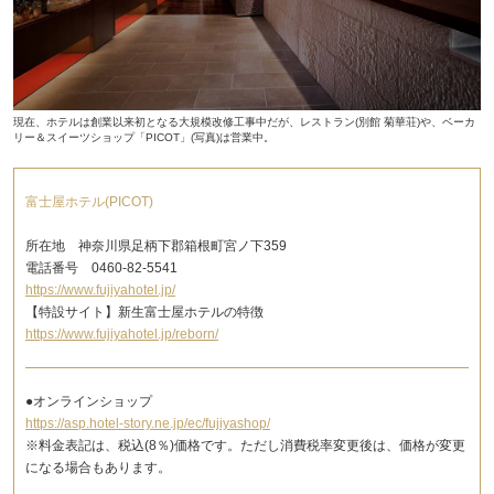
現在、ホテルは創業以来初となる大規模改修工事中だが、レストラン(別館 菊華荘)や、ベーカ
リー＆スイーツショップ「PICOT」(写真)は営業中。
富士屋ホテル(PICOT)
所在地 神奈川県足柄下郡箱根町宮ノ下359
電話番号 0460-82-5541
https://www.fujiyahotel.jp/
【特設サイト】新生富士屋ホテルの特徴
https://www.fujiyahotel.jp/reborn/
●オンラインショップ
https://asp.hotel-story.ne.jp/ec/fujiyashop/
※料金表記は、税込(8％)価格です。ただし消費税率変更後は、価格が変更
になる場合もあります。