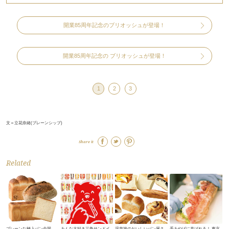
開業85周年記念のブリオッシュが登場！
開業85周年記念の ブリオッシュが登場！
1
2
3
文＝立花奈緒(ブレーンシップ)
Share it
Related
プレーンな極上パン全国
みんな大好き三角サンドイ
温泉地のおいしいパン屋さ
手みやげに喜ばれる！ 東京