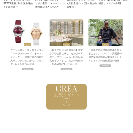
BEST5 素材の味が光る逸品
ッチの名店 「メルヘン」の
ん6選 全国のいで湯の里から
絶品サンドイッチ6選
をお取り寄せ！
舞台裏に潜入してみた
大集合！
ヴァシュロン・コンスタンタン
【銀座で出合う最旬美容】美髪
「大事なのは地域の意識を変え
「オーヴァーシーズ・オートマ
ケアや上質な眠り…セルフケア
ること」。ロレックス賞受賞の
ティック」。旅愛好家のお気に
のアップデートから、特別な名
自然保護活動家が実現させたナ
入りコレクションから、ジェン
入れギフトまで。大人のための
イジェリアの自然環境の復活
ダーレスな新作が登場
「ReFa GINZA」クルーズ