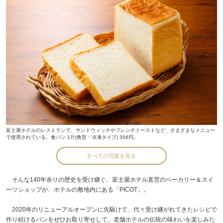
富士屋ホテルのレストランで、サンドウィッチやフレンチトーストなど、さまざまなメニュー
で使用されている。食パン 1斤(角型・冷凍タイプ) 356円。
すべての写真を見る
そんな140年余りの歴史を受け継ぐ、富士屋ホテル直営のベーカリー＆スイ
ーツショップが、ホテルの敷地内にある「PICOT」。
2020年のリニューアルオープンに先駆けて、代々受け継がれてきたレシピで
作り続けるパンをぜひお取り寄せして、老舗ホテルの伝統の味わいを楽しみた