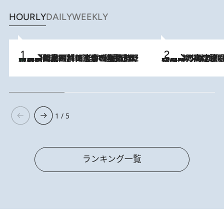
HOURLY
DAILY
WEEKLY
「最後に見られてよかった」上野動物園の東園パンダ舎が解体前に特別公開。8月16日まで延長されたパネル展と共に辿る“半世紀”のパンダ飼育《解体工事の図面あり》
2026.8.8
2026.8.7
「湘南乃風に憧れて」観客大盛上がりの“タオル回し”に、ラッパー顔負けの高速歌唱まで…さだまさし（74）のアグレッシブすぎる現在地
1 / 5
ランキング一覧