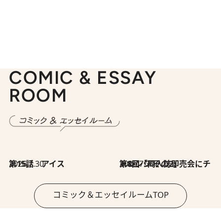
COMIC & ESSAY
ROOM
2026.7.30
第15話 アイス
2026.7.30
第8回「同人誌即売会にチャレンジ その2」
コミック＆エッセイルームTOP