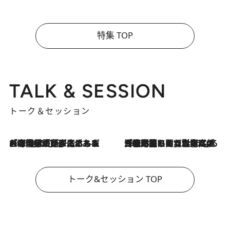
特集 TOP
TALK & SESSION
トーク＆セッション
2026.8.3
「今後値上げがあるとすれば…」「リスクがあるのは今年の冬」エネルギー専門家が語る、ホルムズ海峡封鎖が家庭にもたらす“ある心配”
2026.8.3
「住宅建てられない…」「サーチャージ料の高値が続いている」ホルムズ海峡封鎖による影響はいつまで続く？《エネルギー専門家に聞く“どうなる日本の暮らし”》
トーク&セッション TOP