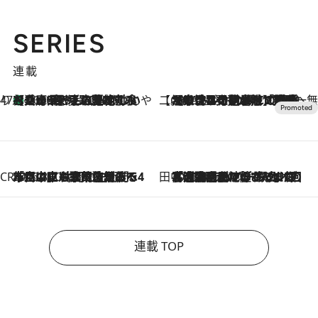
SERIES
連載
47都道府県の手みやげ ひんやりスイーツで夏を満喫
【兵庫県】この夏絶対食べたい 冷やしておいしいおやつ3選 淡路島の恵みをジェラートに集約
2026.8.8
【CREA×星野リゾート】唯一無二。癒しと発見が待つ場所へ
2026.8.7
【トンボの足水浴】ヒノキの香りに包まれて涼感マックス！約13℃の湧水かけ流しを避暑地「星野温泉 トンボの湯」で体験
CREA'S CHOICE
2026.8.7
「立川にも歌舞伎があるんだよ」 片岡仁左衛門・市川中車ら豪華座組みで4年目の立川立飛歌舞伎へ
田中稲の勝手に再ブーム
2026.8.7
「湘南乃風に憧れて」観客大盛上がりの“タオル回し”に、ラッパー顔負けの高速歌唱まで…さだまさし（74）のアグレッシブすぎる現在地
連載 TOP