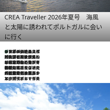
CREA Traveller 2026年夏号 海風
と太陽に誘われてポルトガルに会い
に行く
リスボンの絶品スイーツ「パステル・デ・ナタ」とは？ポルトガル伝統の奥深い世界へ
2026.8.8
2026.7.27
「私の祖国はポルトガル語です」国民的詩人フェルナンド・ペソアと、彼が愛した文学の街を歩く
2026.7.26
ポルトガル近海が育む極上の海の幸。キリリと冷えた白ワインと愉しむ、シーフード専門店の贅沢
2026.7.22
伝統の味をモダンに昇華。高感度な地元客が集う、リスボンの最旬ガストロノミー
2026.7.21
大航海時代の栄華から、震災、独裁、そして革命へ。ポルトガル・首都リスボンの石畳に刻まれた「歴史の光と影」
2026.7.13
エッセイ・ヤマザキマリ「慎ましくも美しき国 ポルトガル」