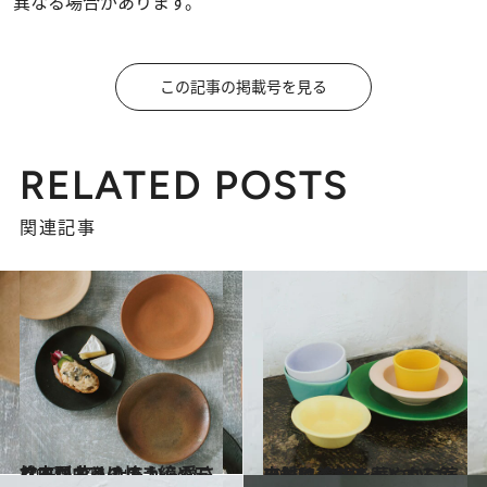
異なる場合があります。
この記事の掲載号を見る
RELATED POSTS
関連記事
2019.1.11
松本かおるの焼き締め五寸皿が 玄人たちから愛される理由とは？
ライフスタイル
2019.1.10
吉村和美のはっとする色の器は 食卓を華やかに演出してくれる
ライフスタイル