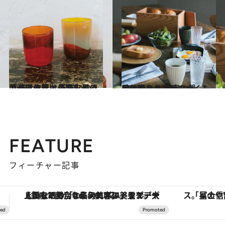
2019.1.9
ガラス作家・長野史子の手がける器は 不揃いゆえの造形の魅力が楽しめる
ライフスタイル
2019.1.8
手仕事ならではのぬくもりに触れる 作家の器BEST8
ライフスタイル
FEATURE
フィーチャー記事
「星のや富士」でデジタルデトックス。冨士信仰の歴史を辿り、心身を調える。