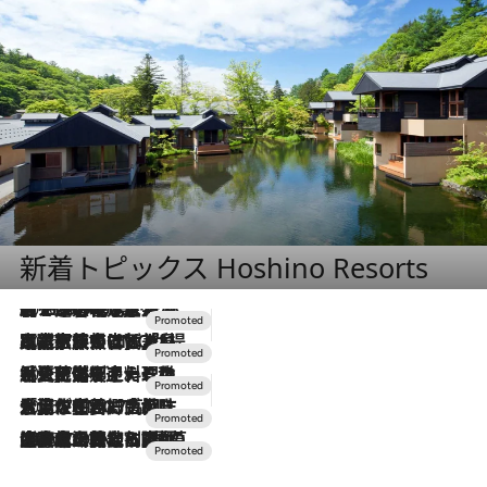
新着トピックス Hoshino Resorts
2026.8.7
【トンボの足水浴】ヒノキの香りに包まれて涼感マックス！約13℃の湧水かけ流しを避暑地「星野温泉 トンボの湯」で体験
2026.7.31
【ホテル帰省】という選択肢をOMOが提案。家族とほどよい距離を保つには「昼は実家、夜は気兼ねなくホテルで！」
2026.7.24
【夏限定ディナーコース】旬を迎える稚鮎や花ズッキーニなどをイタリア・トスカーナの郷土料理の手法で満喫！
2026.7.17
「土佐和ハーブかき氷」がOMO7高知に登場！生姜、山椒、大葉など目にも舌にも涼を呼ぶ郷土の味
2026.7.10
NEW OPEN！【界 草津】名湯の地に誕生。趣の異なる2種の温泉と上州ならではの会席・蕎麦割烹など美食を味わう究極の癒やし旅