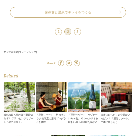
保存食と温泉でキレイをつくる
1
2
3
文＝立花奈緒(ブレーンシップ)
Share it
Related
晴れの日も雨の日も退屈知
「星野リゾート 界 松本」
「星野リゾート リゾナー
読書にぴったりの空間がい
らず！ グランピングリゾー
で 女性限定の湯治プログラ
レ八ヶ岳」で シャルドネを
っぱい！ 「星野リゾート」
ト「星のや富士」
ムを体験
味わい風土の滋味を感じる
で本に親しもう