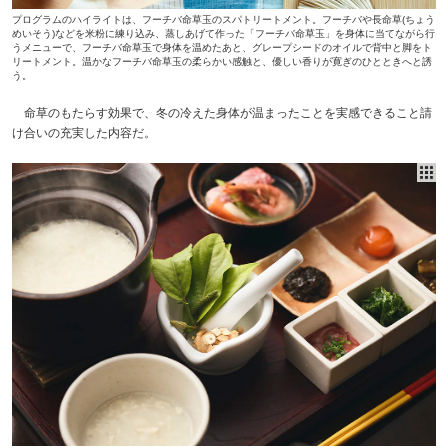
プログラムのハイライトは、フーチバ命草玉のスパトリートメント。フーチバや長命草(ちょう
めいそう)などを米粉に練り込み、蒸しあげて作った「フーチバ命草玉」を身体に当てながら行
うメニューで、フーチバ命草玉で身体を温めたあと、グレープシードのオイルで背中と脚をト
リートメント。温かなフーチバ命草玉の柔らかい感触と、優しい香りが寛ぎのひとときへと誘
う。
命草のもたらす効果で、冬の冷えた身体が温まったことを実感できること請
け合いの充実した内容だ。