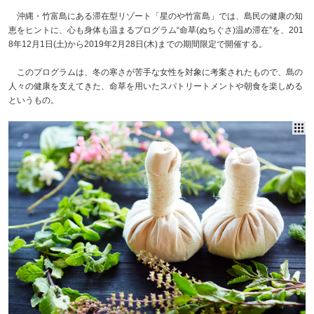
沖縄・竹富島にある滞在型リゾート「星のや竹富島」では、島民の健康の知
恵をヒントに、心も身体も温まるプログラム“命草(ぬちぐさ)温め滞在”を、201
8年12月1日(土)から2019年2月28日(木)までの期間限定で開催する。
このプログラムは、冬の寒さが苦手な女性を対象に考案されたもので、島の
人々の健康を支えてきた、命草を用いたスパトリートメントや朝食を楽しめる
というもの。