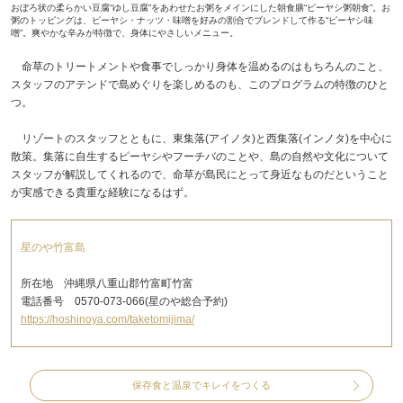
おぼろ状の柔らかい豆腐“ゆし豆腐”をあわせたお粥をメインにした朝食膳“ピーヤシ粥朝食”。お
粥のトッピングは、ピーヤシ・ナッツ・味噌を好みの割合でブレンドして作る“ピーヤシ味
噌”。爽やかな辛みが特徴で、身体にやさしいメニュー。
命草のトリートメントや食事でしっかり身体を温めるのはもちろんのこと、
スタッフのアテンドで島めぐりを楽しめるのも、このプログラムの特徴のひと
つ。
リゾートのスタッフとともに、東集落(アイノタ)と西集落(インノタ)を中心に
散策。集落に自生するピーヤシやフーチバのことや、島の自然や文化について
スタッフが解説してくれるので、命草が島民にとって身近なものだということ
が実感できる貴重な経験になるはず。
星のや竹富島
所在地 沖縄県八重山郡竹富町竹富
電話番号 0570-073-066(星のや総合予約)
https://hoshinoya.com/taketomijima/
保存食と温泉でキレイをつくる