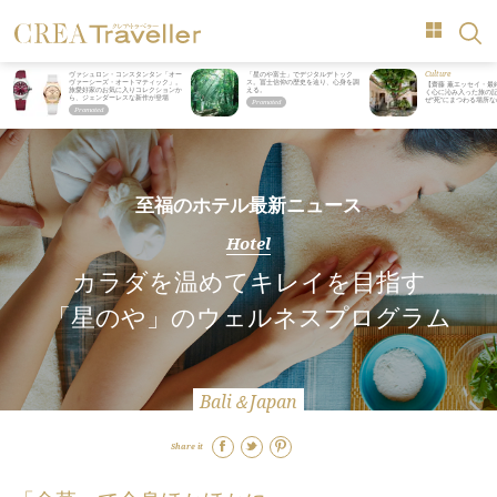
Culture
ヴァシュロン・コンスタンタン「オー
「星のや富士」でデジタルデトック
ヴァーシーズ・オートマティック」。
ス。冨士信仰の歴史を辿り、心身を調
【齋藤 薫エッセイ・最
旅愛好家のお気に入りコレクションか
える。
く心に沁み入った旅の記
ら、ジェンダーレスな新作が登場
ぜ“死”にまつわる場所
至福のホテル最新ニュース
Hotel
カラダを温めてキレイを目指す
「星のや」のウェルネスプログラム
Bali＆Japan
Share it