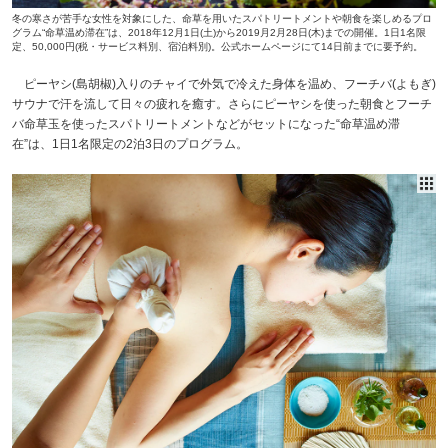
冬の寒さが苦手な女性を対象にした、命草を用いたスパトリートメントや朝食を楽しめるプロ
グラム“命草温め滞在”は、2018年12月1日(土)から2019月2月28日(木)までの開催。1日1名限
定、50,000円(税・サービス料別、宿泊料別)。公式ホームページにて14日前までに要予約。
ピーヤシ(島胡椒)入りのチャイで外気で冷えた身体を温め、フーチバ(よもぎ)
サウナで汗を流して日々の疲れを癒す。さらにピーヤシを使った朝食とフーチ
バ命草玉を使ったスパトリートメントなどがセットになった“命草温め滞
在”は、1日1名限定の2泊3日のプログラム。