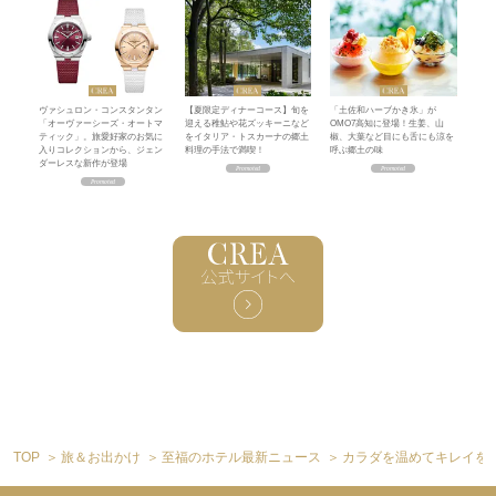
ヴァシュロン・コンスタンタン
【夏限定ディナーコース】旬を
「土佐和ハーブかき氷」が
「オーヴァーシーズ・オートマ
迎える稚鮎や花ズッキーニなど
OMO7高知に登場！生姜、山
ティック」。旅愛好家のお気に
をイタリア・トスカーナの郷土
椒、大葉など目にも舌にも涼を
入りコレクションから、ジェン
料理の手法で満喫！
呼ぶ郷土の味
ダーレスな新作が登場
TOP
旅＆お出かけ
至福のホテル最新ニュース
カラダを温めてキレイを