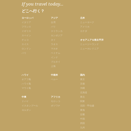
If you travel today...
どこへ行く？
ヨーロッパ
アジア
北米
イタリア
台湾
ニューヨーク
フランス
バリ
アメリカ
イギリス
スリランカ
カナダ
スペイン
カンボジア
チェコ
タイ
オセアニア＆南太平洋
スイス
ラオス
ニュージーランド
ロンドン
マカオ
ニューカレドニア
パリ
ベトナム
インド
ブルネイ
上海
ハワイ
中南米
国内
オアフ島
ペルー
東京
ハワイ島
京都
マウイ島
沖縄
北海道
中東
アフリカ
東北
ドバイ
モロッコ
関東
イスタンブール
ボツワナ
北陸・甲信越
ヨルダン
東海
近畿
中国
四国
九州