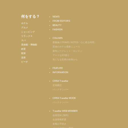
何をする？
NEWS
FROM EDITORS
ホテル
BEAUTY
グルメ
FASHION
ショッピング
リラックス
COLUMN
スパ
齋藤薫のTRAVEL NOTES「心に残る時間」
美術館・博物館
至福のホテル最新ニュース
絶景
最旬シークレット・ロンドン
散策
アートなNY便り
温泉
気になる世界の街角から
ビーチ
FEATURE
INFORMATION
CREA Traveller
定期購読
バックナンバー
CREA Traveller MOOK
バックナンバー
Traveller WEB MEMBER
会員登録 (無料)
会員情報変更
各種お手続き