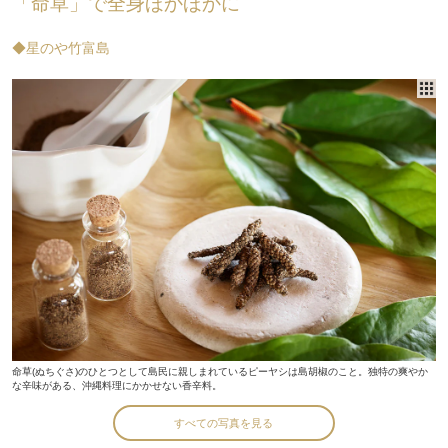
「命草」で全身ほかほかに
◆星のや竹富島
命草(ぬちぐさ)のひとつとして島民に親しまれているピーヤシは島胡椒のこと。独特の爽やか
な辛味がある、沖縄料理にかかせない香辛料。
すべての写真を見る