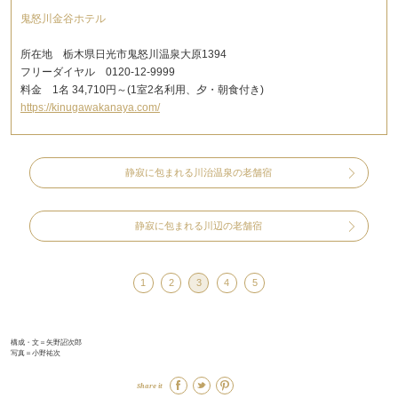
鬼怒川金谷ホテル
所在地 栃木県日光市鬼怒川温泉大原1394
フリーダイヤル 0120-12-9999
料金 1名 34,710円～(1室2名利用、夕・朝食付き)
https://kinugawakanaya.com/
静寂に包まれる川治温泉の老舗宿
静寂に包まれる川辺の老舗宿
1
2
3
4
5
構成・文＝矢野詔次郎
写真＝小野祐次
Share it