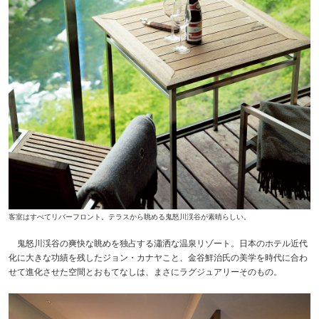
客室はすべてリバーフロント。テラスから眺める鬼怒川渓谷が素晴らしい。
鬼怒川渓谷の爽快な眺めを独占する瀟洒な温泉リゾート。日本のホテル近代
化に大きな功績を残したジョン・カナヤこと、金谷鮮治氏の美学を時代に合わ
せて進化させた空間とおもてなしは、まさにラグジュアリーそのもの。