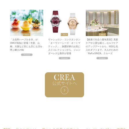
「土佐和ハーブかき氷」が
ヴァシュロン・コンスタンタン
【銀座で出合う最旬美容】美髪
OMO7高知に登場！生姜、山
「オーヴァーシーズ・オートマ
ケアや上質な眠り…セルフケア
椒、大葉など目にも舌にも涼を
ティック」。旅愛好家のお気に
のアップデートから、特別な名
呼ぶ郷土の味
入りコレクションから、ジェン
入れギフトまで。大人のための
ダーレスな新作が登場
「ReFa GINZA」クルーズ