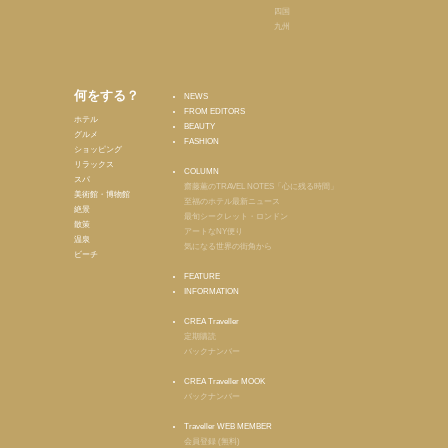
四国
九州
何をする？
NEWS
FROM EDITORS
ホテル
BEAUTY
グルメ
FASHION
ショッピング
リラックス
COLUMN
スパ
齋藤薫のTRAVEL NOTES「心に残る時間」
美術館・博物館
至福のホテル最新ニュース
絶景
最旬シークレット・ロンドン
散策
アートなNY便り
温泉
気になる世界の街角から
ビーチ
FEATURE
INFORMATION
CREA Traveller
定期購読
バックナンバー
CREA Traveller MOOK
バックナンバー
Traveller WEB MEMBER
会員登録 (無料)