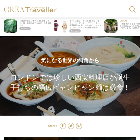
Culture
「星のや富士」でデジタルデトック
ヴァシュロン・コンスタンタン「オー
ス。冨士信仰の歴史を辿り、心身を調
ヴァーシーズ・オートマティック」。
【齋藤 薫エッセイ・最
える。
旅愛好家のお気に入りコレクションか
く心に沁み入った旅の記
ら、ジェンダーレスな新作が登場
ぜ“死”にまつわる場所
気になる世界の街角から
ロンドンでは珍しい西安料理店が誕生
手打ちの幅広ビャンビャン麺は必食！
Share it