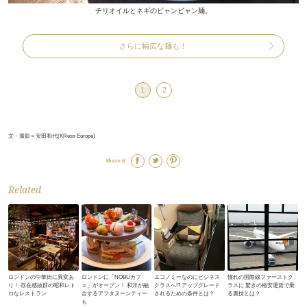
チリオイルとネギのビャンビャン麺。
さらに幅広な麺も！
1
2
文・撮影＝安田和代(KRess Europe)
Share it
Related
ロンドンの中華街に異変あ
ロンドンに「NOBUカフ
エコノミーなのにビジネス
憧れの国際線ファーストク
り！ 存在感抜群の昭和レト
ェ」がオープン！ 和洋が融
クラスへ!? アップグレード
ラスに 驚きの格安運賃で乗
ロなレストラン
合するアフタヌーンティー
されるための条件とは？
る裏技とは？
も