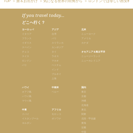
TOP
旅＆お出かけ
気になる世界の街角から
ロンドンでは珍しい西安料
If you travel today...
どこへ行く？
ヨーロッパ
アジア
北米
イタリア
台湾
ニューヨーク
フランス
バリ
アメリカ
イギリス
スリランカ
カナダ
スペイン
カンボジア
チェコ
タイ
オセアニア＆南太平洋
スイス
ラオス
ニュージーランド
ロンドン
マカオ
ニューカレドニア
パリ
ベトナム
インド
ブルネイ
上海
ハワイ
中南米
国内
オアフ島
ペルー
東京
ハワイ島
京都
マウイ島
沖縄
北海道
中東
アフリカ
東北
ドバイ
モロッコ
関東
イスタンブール
ボツワナ
北陸・甲信越
ヨルダン
東海
近畿
中国