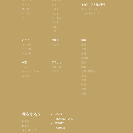
スペイン
カンボジア
チェコ
タイ
オセアニア＆南太平洋
スイス
ラオス
ニュージーランド
ロンドン
マカオ
ニューカレドニア
パリ
ベトナム
インド
ブルネイ
上海
ハワイ
中南米
国内
オアフ島
ペルー
東京
ハワイ島
京都
マウイ島
沖縄
北海道
中東
アフリカ
東北
ドバイ
モロッコ
関東
イスタンブール
ボツワナ
北陸・甲信越
ヨルダン
東海
近畿
中国
四国
九州
何をする？
NEWS
FROM EDITORS
ホテル
BEAUTY
グルメ
FASHION
ショッピング