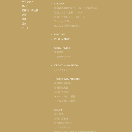
リラックス
COLUMN
スパ
齋藤薫のTRAVEL NOTES「心に残る時間」
美術館・博物館
至福のホテル最新ニュース
絶景
最旬シークレット・ロンドン
散策
アートなNY便り
温泉
気になる世界の街角から
ビーチ
FEATURE
INFORMATION
CREA Traveller
定期購読
バックナンバー
CREA Traveller MOOK
バックナンバー
Traveller WEB MEMBER
会員登録 (無料)
会員情報変更
各種お手続き
メールマガジン登録
メールマガジン解除
ABOUT
会社概要
お問い合わせ
広告掲載について
サイトポリシー
MEIDA OVERVIEW (For English Speaker)