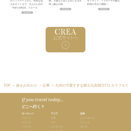
のアップデートから、特別な名
椒、大葉など目にも舌にも涼を
をイタリア・トスカーナの郷土
入れギフトまで。大人のための
呼ぶ郷土の味
料理の手法で満喫！
「ReFa GINZA」クルーズ
TOP
旅＆お出かけ
記事
九州の可愛すぎる郷土玩具BEST11 カラフル
If you travel today...
どこへ行く？
ヨーロッパ
アジア
北米
イタリア
台湾
ニューヨーク
フランス
バリ
アメリカ
イギリス
スリランカ
カナダ