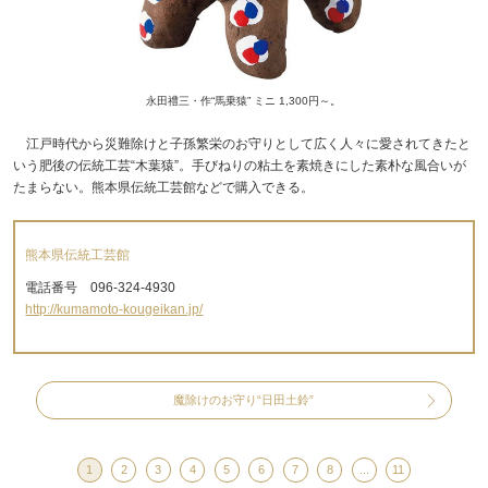
永田禮三・作“馬乗猿” ミニ 1,300円～。
江戸時代から災難除けと子孫繁栄のお守りとして広く人々に愛されてきたと
いう肥後の伝統工芸“木葉猿”。手びねりの粘土を素焼きにした素朴な風合いが
たまらない。熊本県伝統工芸館などで購入できる。
熊本県伝統工芸館
電話番号 096-324-4930
http://kumamoto-kougeikan.jp/
魔除けのお守り“日田土鈴”
1
2
3
4
5
6
7
8
...
11