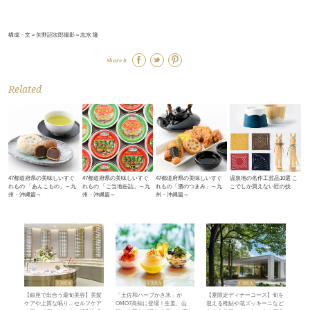
構成・文＝矢野詔次郎撮影＝志水 隆
Share it
Related
47都道府県の美味しいすぐ
47都道府県の美味しいすぐ
47都道府県の美味しいすぐ
温泉地の名作工芸品10選 こ
れもの 「あんこもの」～九
れもの 「ご当地缶詰」～九
れもの「酒のつまみ」～九
こでしか買えない匠の技
州・沖縄篇～
州・沖縄篇～
州・沖縄篇～
【銀座で出合う最旬美容】美髪
「土佐和ハーブかき氷」が
【夏限定ディナーコース】旬を
ケアや上質な眠り…セルフケア
OMO7高知に登場！生姜、山
迎える稚鮎や花ズッキーニなど