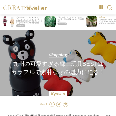
Culture
ヴァシュロン・コンスタンタン「オー
「星のや富士」でデジタルデトック
ヴァーシーズ・オートマティック」。
ス。冨士信仰の歴史を辿り、心身を調
【齋藤 薫エッセイ・最
旅愛好家のお気に入りコレクションか
える。
く心に沁み入った旅の記
ら、ジェンダーレスな新作が登場
ぜ“死”にまつわる場所
Shopping
九州の可愛すぎる郷土玩具BEST11
カラフルで素朴なその魅力に迫る！
Kyushu
Share it
小さな町に可愛い民芸品や郷土玩具の伝統が受け継がれてきた九州。一つひ