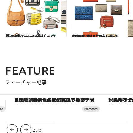
2012.3.1
春の4大トレンドバック ロングストラップ
コミック ＆ エッセイ
2011.12.12
新年を機に気分一新！ ショート・ウォレット
コミック ＆ エッセイ
FEATURE
フィーチャー記事
【夏限定ディナーコース】旬を迎える稚鮎や花ズッキーニなどをイタリア・トスカーナの郷土料理の手法で満喫！
3
/
6