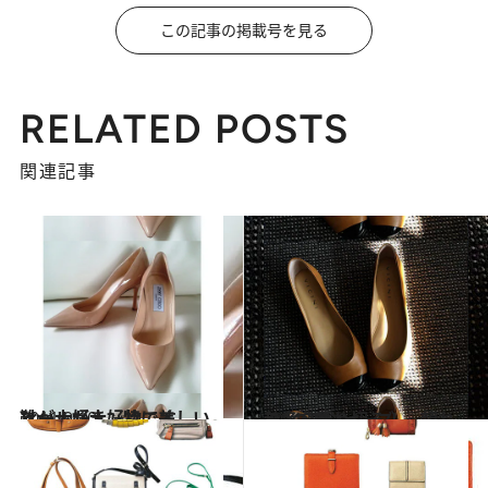
この記事の掲載号を見る
RELATED POSTS
関連記事
2011.9.10
靴が大好き。特に美しいヒールが大好物です
ファッション
2011.9.24
秋冬を乗り切る！ 頼れる3つのシューズ
ファッション