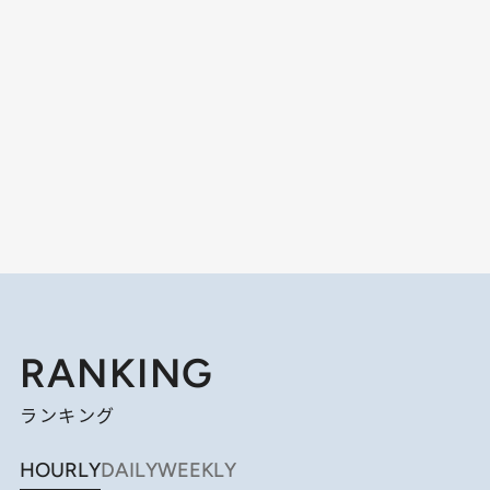
RANKING
ランキング
HOURLY
DAILY
WEEKLY