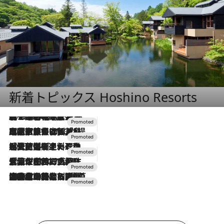
新着トピックス Hoshino Resorts
2026.8.7
【トンボの足水浴】ヒノキの香りに包まれて涼感マックス！約13℃の湧水かけ流しを避暑地「星野温泉 トンボの湯」で体験
2026.7.31
【ホテル帰省】という選択肢をOMOが提案。家族とほどよい距離を保つには「昼は実家、夜は気兼ねなくホテルで！」
2026.7.24
【夏限定ディナーコース】旬を迎える稚鮎や花ズッキーニなどをイタリア・トスカーナの郷土料理の手法で満喫！
2026.7.17
「土佐和ハーブかき氷」がOMO7高知に登場！生姜、山椒、大葉など目にも舌にも涼を呼ぶ郷土の味
2026.7.10
NEW OPEN！【界 草津】名湯の地に誕生。趣の異なる2種の温泉と上州ならではの会席・蕎麦割烹など美食を味わう究極の癒やし旅