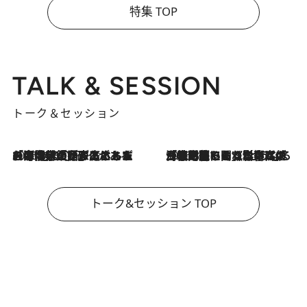
特集 TOP
TALK & SESSION
トーク＆セッション
2026.8.3
「今後値上げがあるとすれば…」「リスクがあるのは今年の冬」エネルギー専門家が語る、ホルムズ海峡封鎖が家庭にもたらす“ある心配”
2026.8.3
「住宅建てられない…」「サーチャージ料の高値が続いている」ホルムズ海峡封鎖による影響はいつまで続く？《エネルギー専門家に聞く“どうなる日本の暮らし”》
トーク&セッション TOP