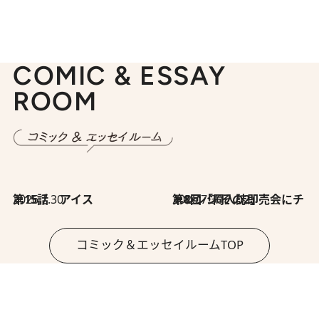
COMIC & ESSAY
ROOM
2026.7.30
第15話 アイス
2026.7.30
第8回「同人誌即売会にチャレンジ その2」
コミック＆エッセイルームTOP