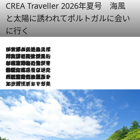
CREA Traveller 2026年夏号 海風
と太陽に誘われてポルトガルに会い
に行く
2026.8.8
リスボンの絶品スイーツ「パステル・デ・ナタ」とは？ポルトガル伝統の奥深い世界へ
2026.7.27
「私の祖国はポルトガル語です」国民的詩人フェルナンド・ペソアと、彼が愛した文学の街を歩く
2026.7.26
ポルトガル近海が育む極上の海の幸。キリリと冷えた白ワインと愉しむ、シーフード専門店の贅沢
2026.7.22
伝統の味をモダンに昇華。高感度な地元客が集う、リスボンの最旬ガストロノミー
2026.7.21
大航海時代の栄華から、震災、独裁、そして革命へ。ポルトガル・首都リスボンの石畳に刻まれた「歴史の光と影」
2026.7.13
エッセイ・ヤマザキマリ「慎ましくも美しき国 ポルトガル」