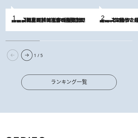
2026.8.8
「最後に見られてよかった」上野動物園の東園パンダ舎が解体前に特別公開。8月16日まで延長されたパネル展と共に辿る“半世紀”のパンダ飼育《解体工事の図面あり》
2026.8.5
【阿川佐和子さんの年とる力】なぜ70代で始めた趣味は“こんなに楽しい”のか？ ピアノ、俳句…スランプに陥っても続けられる“ある秘訣”とは
1 / 5
ランキング一覧