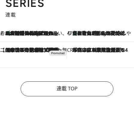
SERIES
連載
そおだよおこの関西おいしい、おやつ紀行
［大阪府箕面市］一皿一皿目の前で仕上げられる、料理を巧みに組み込んだアシェットデセールコース「ミチル アシェット デセール（Michiru assiette dessert）」
11 Hours Ago
47都道府県の手みやげ ひんやりスイーツで夏を満喫
【和歌山県】この夏絶対食べたい 冷やしておいしいおやつ3選 みかんがごろっと丸ごと入ったジュレ
11 Hours Ago
【CREA×星野リゾート】唯一無二。癒しと発見が待つ場所へ
2026.8.7
【トンボの足水浴】ヒノキの香りに包まれて涼感マックス！約13℃の湧水かけ流しを避暑地「星野温泉 トンボの湯」で体験
CREA'S CHOICE
2026.8.7
「立川にも歌舞伎があるんだよ」 片岡仁左衛門・市川中車ら豪華座組みで4年目の立川立飛歌舞伎へ
連載 TOP