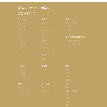
If you travel today...
どこへ行く？
ヨーロッパ
アジア
北米
イタリア
台湾
ニューヨーク
フランス
バリ
アメリカ
イギリス
スリランカ
カナダ
スペイン
カンボジア
チェコ
タイ
オセアニア＆南太平洋
スイス
ラオス
ニュージーランド
ロンドン
マカオ
ニューカレドニア
パリ
ベトナム
インド
ブルネイ
上海
ハワイ
中南米
国内
オアフ島
ペルー
東京
ハワイ島
京都
マウイ島
沖縄
北海道
中東
アフリカ
東北
ドバイ
モロッコ
関東
イスタンブール
ボツワナ
北陸・甲信越
ヨルダン
東海
近畿
中国
四国