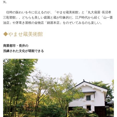
気。
往時の賑わいを今に伝えるのが、「やませ蔵美術館」と「丸大扇屋･長沼孝
三彫塑館」。どちらも美しい庭園と蔵が印象的だ。江戸時代から続く「山一醤
油店」や茅葺き屋根の金物店「鍋屋本店」をのぞいてみるのも楽しい。
◆やませ蔵美術館
商業都市・長井の
洗練された文化が堪能できる