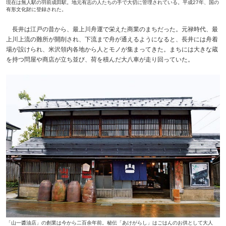
現在は無人駅の羽前成田駅。地元有志の人たちの手で大切に管理されている。平成27年、国の
有形文化財に登録された。
長井は江戸の昔から、最上川舟運で栄えた商業のまちだった。元禄時代、最
上川上流の難所が開削され、下流まで舟が通えるようになると、長井には舟着
場が設けられ、米沢領内各地から人とモノが集まってきた。まちには大きな蔵
を持つ問屋や商店が立ち並び、荷を積んだ大八車が走り回っていた。
「山一醬油店」の創業は今から二百余年前。秘伝「あけがらし」はごはんのお供として大人