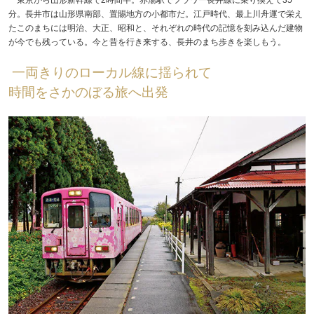
分。長井市は山形県南部、置賜地方の小都市だ。江戸時代、最上川舟運で栄え
たこのまちには明治、大正、昭和と、それぞれの時代の記憶を刻み込んだ建物
が今でも残っている。今と昔を行き来する、長井のまち歩きを楽しもう。
一両きりのローカル線に揺られて
時間をさかのぼる旅へ出発