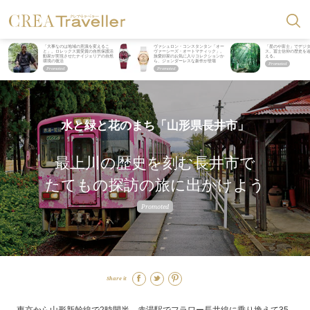
「大事なのは地域の意識を変えるこ
ヴァシュロン・コンスタンタン「オー
「星のや富士」でデジ
と」。ロレックス賞受賞の自然保護活
ヴァーシーズ・オートマティック」。
ス。冨士信仰の歴史を
動家が実現させたナイジェリアの自然
旅愛好家のお気に入りコレクションか
える。
環境の復活
ら、ジェンダーレスな新作が登場
水と緑と花のまち「山形県長井市」
最上川の歴史を刻む長井市で
たてもの探訪の旅に出かけよう
Share it
東京から山形新幹線で2時間半。赤湯駅でフラワー長井線に乗り換えて35