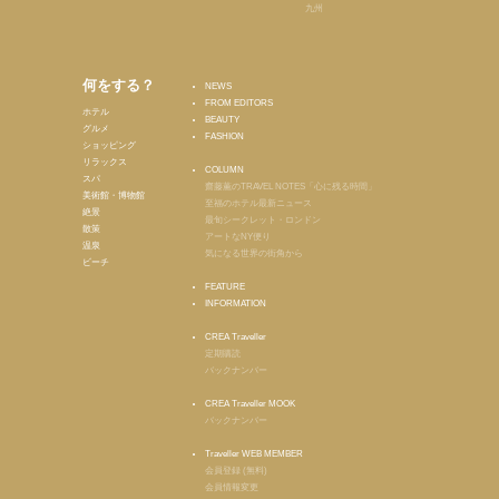
九州
何をする？
NEWS
FROM EDITORS
ホテル
BEAUTY
グルメ
FASHION
ショッピング
リラックス
COLUMN
スパ
齋藤薫のTRAVEL NOTES「心に残る時間」
美術館・博物館
至福のホテル最新ニュース
絶景
最旬シークレット・ロンドン
散策
アートなNY便り
温泉
気になる世界の街角から
ビーチ
FEATURE
INFORMATION
CREA Traveller
定期購読
バックナンバー
CREA Traveller MOOK
バックナンバー
Traveller WEB MEMBER
会員登録 (無料)
会員情報変更