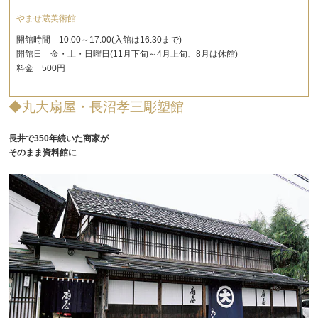
やませ蔵美術館
開館時間 10:00～17:00(入館は16:30まで)
開館日 金・土・日曜日(11月下旬～4月上旬、8月は休館)
料金 500円
◆丸大扇屋・長沼孝三彫塑館
長井で350年続いた商家が
そのまま資料館に