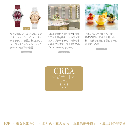
ヴァシュロン・コンスタンタン
【銀座で出合う最旬美容】美髪
「土佐和ハーブかき氷」が
「オーヴァーシーズ・オートマ
ケアや上質な眠り…セルフケア
OMO7高知に登場！生姜、山
ティック」。旅愛好家のお気に
のアップデートから、特別な名
椒、大葉など目にも舌にも涼を
入りコレクションから、ジェン
入れギフトまで。大人のための
呼ぶ郷土の味
ダーレスな新作が登場
「ReFa GINZA」クルーズ
TOP
旅＆お出かけ
水と緑と花のまち「山形県長井市」
最上川の歴史を