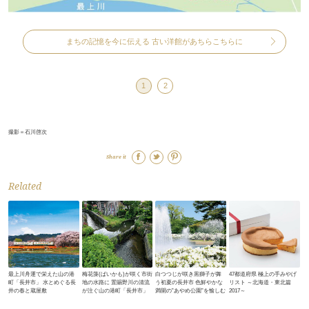
まちの記憶を今に伝える 古い洋館があちらこちらに
1
2
撮影＝石川啓次
Share it
Related
最上川舟運で栄えた山の港
梅花藻(ばいかも)が咲く市街
白つつじが咲き黒獅子が舞
47都道府県 極上の手みやげ
町「長井市」 水とめぐる長
地の水路に 置賜野川の清流
う初夏の長井市 色鮮やかな
リスト ～北海道・東北篇
井の春と蔵屋敷
が注ぐ山の港町「長井市」
満開の”あやめ公園”を愉しむ
2017～