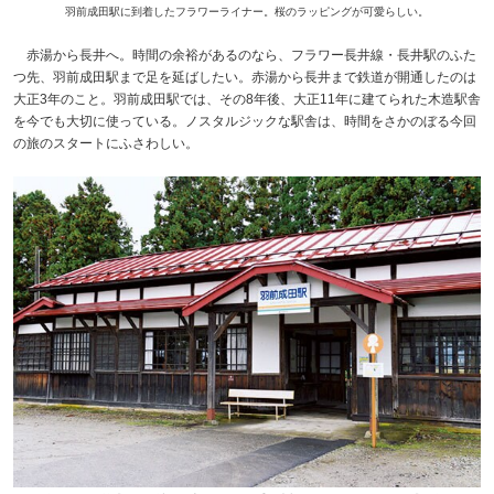
羽前成田駅に到着したフラワーライナー。桜のラッピングが可愛らしい。
赤湯から長井へ。時間の余裕があるのなら、フラワー長井線・長井駅のふた
つ先、羽前成田駅まで足を延ばしたい。赤湯から長井まで鉄道が開通したのは
大正3年のこと。羽前成田駅では、その8年後、大正11年に建てられた木造駅舎
を今でも大切に使っている。ノスタルジックな駅舎は、時間をさかのぼる今回
の旅のスタートにふさわしい。