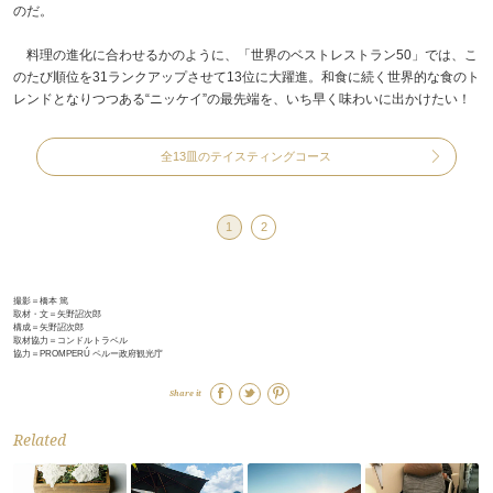
のだ。
料理の進化に合わせるかのように、「世界のベストレストラン50」では、こ
のたび順位を31ランクアップさせて13位に大躍進。和食に続く世界的な食のト
レンドとなりつつある“ニッケイ”の最先端を、いち早く味わいに出かけたい！
全13皿のテイスティングコース
1
2
撮影＝橋本 篤
取材・文＝矢野詔次郎
構成＝矢野詔次郎
取材協力＝コンドルトラベル
協力＝PROMPERÚ ペルー政府観光庁
Share it
Related