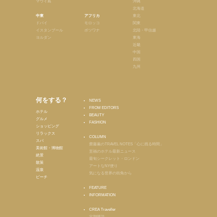
マウイ島
沖縄
北海道
中東
アフリカ
東北
ドバイ
モロッコ
関東
イスタンブール
ボツワナ
北陸・甲信越
ヨルダン
東海
近畿
中国
四国
九州
何をする？
NEWS
FROM EDITORS
ホテル
BEAUTY
グルメ
FASHION
ショッピング
リラックス
COLUMN
スパ
齋藤薫のTRAVEL NOTES「心に残る時間」
美術館・博物館
至福のホテル最新ニュース
絶景
最旬シークレット・ロンドン
散策
アートなNY便り
温泉
気になる世界の街角から
ビーチ
FEATURE
INFORMATION
CREA Traveller
定期購読