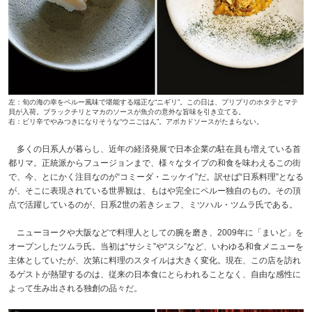
左：旬の海の幸をペルー風味で堪能する端正な“ニギリ”。この日は、プリプリのホタテとマテ
貝が入荷。ブラックチリとマカのソースが魚介の意外な旨味を引き立てる。
右：ピリ辛でやみつきになりそうな“ウニごはん”。アボカドソースがたまらない。
多くの日系人が暮らし、近年の経済発展で日本企業の駐在員も増えている首
都リマ。正統派からフュージョンまで、様々なタイプの和食を味わえるこの街
で、今、とにかく注目なのが“コミーダ・ニッケイ”だ。訳せば“日系料理”となる
が、そこに表現されている世界観は、もはや完全にペルー独自のもの。その頂
点で活躍しているのが、日系2世の若きシェフ、ミツハル・ツムラ氏である。
ニューヨークや大阪などで料理人としての腕を磨き、2009年に「まいど」を
オープンしたツムラ氏。当初は“サシミ”や“スシ”など、いわゆる和食メニューを
主体としていたが、次第に料理のスタイルは大きく変化。現在、この店を訪れ
るゲストが熱望するのは、従来の日本食にとらわれることなく、自由な感性に
よって生み出される独創の品々だ。