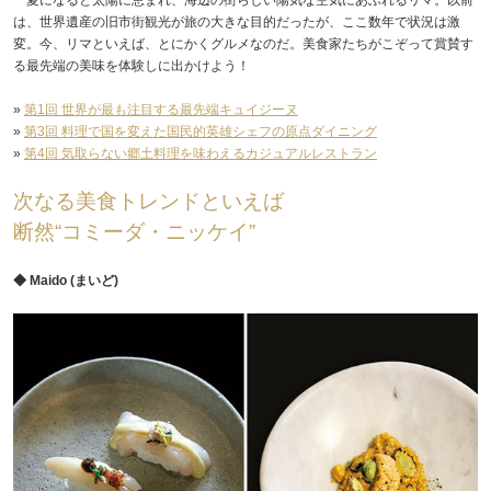
は、世界遺産の旧市街観光が旅の大きな目的だったが、ここ数年で状況は激
変。今、リマといえば、とにかくグルメなのだ。美食家たちがこぞって賞賛す
る最先端の美味を体験しに出かけよう！
»
第1回 世界が最も注目する最先端キュイジーヌ
»
第3回 料理で国を変えた国民的英雄シェフの原点ダイニング
»
第4回 気取らない郷土料理を味わえるカジュアルレストラン
次なる美食トレンドといえば
断然“コミーダ・ニッケイ”
◆ Maido (まいど)