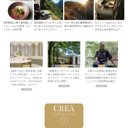
世界第4位に輝く最先端レス
世界遺産マチュピチュと向
ペルー史上初の豪華寝台列
エコノミーなのにビジネス
トラン ペルーの至宝「セン
かい合う 天上のホテルはま
車が 2017年5月から運行をス
クラスへ!? アップグレード
トラル」の全17皿
さにサンクチュアリー
タート！
されるための条件とは？
【銀座で出合う最旬美容】美髪
【夏限定ディナーコース】旬を
「大事なのは地域の意識を変え
ケアや上質な眠り…セルフケア
迎える稚鮎や花ズッキーニなど
ること」。ロレックス賞受賞の
のアップデートから、特別な名
をイタリア・トスカーナの郷土
自然保護活動家が実現させたナ
入れギフトまで。大人のための
料理の手法で満喫！
イジェリアの自然環境の復活
「ReFa GINZA」クルーズ