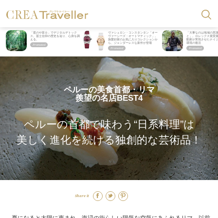
「星のや富士」でデジタルデトック
ヴァシュロン・コンスタンタン「オー
「大事なのは地域の意
ス。冨士信仰の歴史を辿り、心身を調
ヴァーシーズ・オートマティック」。
と」。ロレックス賞受
える。
旅愛好家のお気に入りコレクションか
動家が実現させたナイ
ら、ジェンダーレスな新作が登場
環境の復活
ペルーの美食首都・リマ
羨望の名店BEST4
ペルーの首都で味わう“日系料理”は
美しく進化を続ける独創的な芸術品！
Share it
夏になると太陽に恵まれ、海辺の街らしい陽気な空気にあふれるリマ。以前