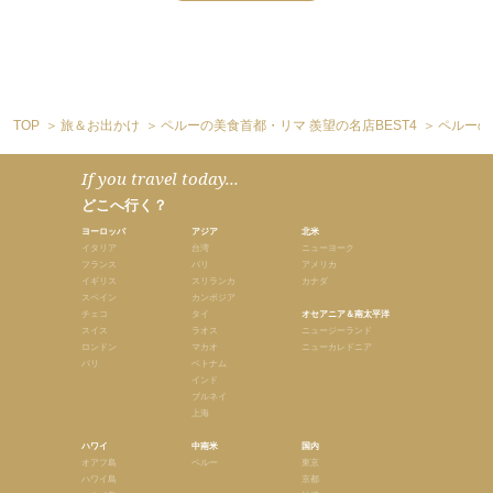
TOP
旅＆お出かけ
ペルーの美食首都・リマ 羨望の名店BEST4
ペルーの
If you travel today...
どこへ行く？
ヨーロッパ
アジア
北米
イタリア
台湾
ニューヨーク
フランス
バリ
アメリカ
イギリス
スリランカ
カナダ
スペイン
カンボジア
チェコ
タイ
オセアニア＆南太平洋
スイス
ラオス
ニュージーランド
ロンドン
マカオ
ニューカレドニア
パリ
ベトナム
インド
ブルネイ
上海
ハワイ
中南米
国内
オアフ島
ペルー
東京
ハワイ島
京都