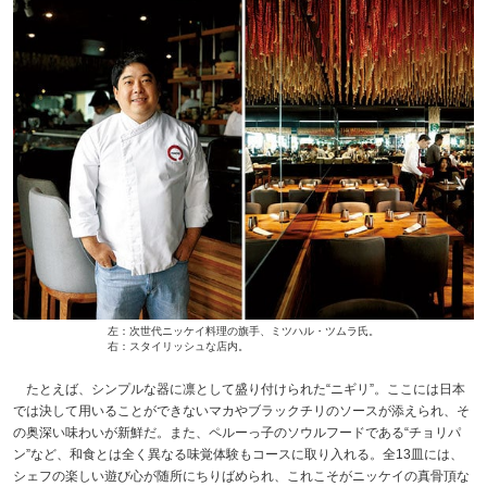
左：次世代ニッケイ料理の旗手、ミツハル・ツムラ氏。
右：スタイリッシュな店内。
たとえば、シンプルな器に凛として盛り付けられた“ニギリ”。ここには日本
では決して用いることができないマカやブラックチリのソースが添えられ、そ
の奥深い味わいが新鮮だ。また、ペルーっ子のソウルフードである“チョリパ
ン”など、和食とは全く異なる味覚体験もコースに取り入れる。全13皿には、
シェフの楽しい遊び心が随所にちりばめられ、これこそがニッケイの真骨頂な