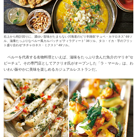
右上から時計回りに、濃ゆい旨味がたまらない川海老のピリ辛雑炊“チュペ・カマロネス” 69ソ
ル、滋養たっぷりなペルー風カルパッチョ“ティラディート” 36ソル、タコ・イカ・芋のフリッ
ト盛り合わせ“チチャロネス・ミクスト” 49ソル。
ペルーを代表する名物料理といえば、滋味をたっぷり含んだ魚介のマリネ“セ
ビーチェ”。その専門店としてアクリオ氏がオープンした「ラ・マール」は、わ
いわい賑やかに美味を楽しめるカジュアルレストランだ。