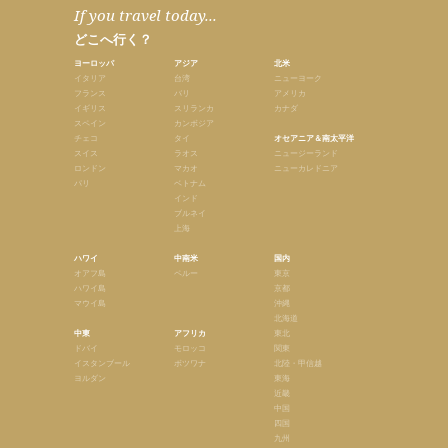
If you travel today...
どこへ行く？
ヨーロッパ
アジア
北米
イタリア
台湾
ニューヨーク
フランス
バリ
アメリカ
イギリス
スリランカ
カナダ
スペイン
カンボジア
チェコ
タイ
オセアニア＆南太平洋
スイス
ラオス
ニュージーランド
ロンドン
マカオ
ニューカレドニア
パリ
ベトナム
インド
ブルネイ
上海
ハワイ
中南米
国内
オアフ島
ペルー
東京
ハワイ島
京都
マウイ島
沖縄
北海道
中東
アフリカ
東北
ドバイ
モロッコ
関東
イスタンブール
ボツワナ
北陸・甲信越
ヨルダン
東海
近畿
中国
四国
九州