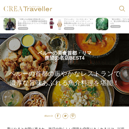
「大事なのは地域の意識を変えるこ
ヴァシュロン・コンスタンタン「オー
「星のや富士」でデジ
と」。ロレックス賞受賞の自然保護活
ヴァーシーズ・オートマティック」。
ス。冨士信仰の歴史を
動家が実現させたナイジェリアの自然
旅愛好家のお気に入りコレクションか
える。
環境の復活
ら、ジェンダーレスな新作が登場
ペルーの美食首都・リマ
羨望の名店BEST4
ペルーの首都の賑やかなレストランで
濃厚な旨味あふれる魚介料理を堪能！
Share it
夏になると太陽に恵まれ、海辺の街らしい陽気な空気にあふれるリマ。以前