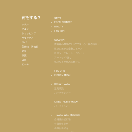
何をする？
NEWS
FROM EDITORS
ホテル
BEAUTY
グルメ
FASHION
ショッピング
リラックス
COLUMN
スパ
齋藤薫のTRAVEL NOTES「心に残る時間」
美術館・博物館
至福のホテル最新ニュース
絶景
最旬シークレット・ロンドン
散策
アートなNY便り
温泉
気になる世界の街角から
ビーチ
FEATURE
INFORMATION
CREA Traveller
定期購読
バックナンバー
CREA Traveller MOOK
バックナンバー
Traveller WEB MEMBER
会員登録 (無料)
会員情報変更
各種お手続き