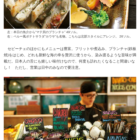
左：本日の魚介から“マテ貝のプランチャ” 49ソル。
右：ペルー風ポテトサラダ“カウサ”も名物。こちらは北部スタイルにアレンジ。 26ソル。
セビーチェのほかにもメニューは豊富。フリットや煮込み、プランチャ(鉄板
焼)をはじめ、どれも新鮮な海の幸を贅沢に使うから、染み渡るような旨味が満
載だ。日本人の舌にも嬉しい味付けなので、何度も訪れたくなること間違いな
し！ ただし、営業は日中のみなので要注意。