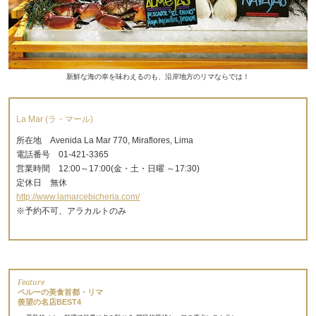
新鮮な海の幸を味わえるのも、沿岸地方のリマならでは！
La Mar (ラ・マール)
所在地 Avenida La Mar 770, Miraflores, Lima
電話番号 01-421-3365
営業時間 12:00～17:00(金・土・日曜 ～17:30)
定休日 無休
http://www.lamarcebicheria.com/
※予約不可、アラカルトのみ
Feature
ペルーの美食首都・リマ
羨望の名店BEST4