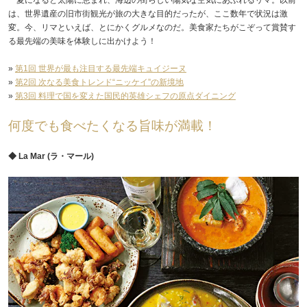
は、世界遺産の旧市街観光が旅の大きな目的だったが、ここ数年で状況は激
変。今、リマといえば、とにかくグルメなのだ。美食家たちがこぞって賞賛す
る最先端の美味を体験しに出かけよう！
»
第1回 世界が最も注目する最先端キュイジーヌ
»
第2回 次なる美食トレンド“ニッケイ”の新境地
»
第3回 料理で国を変えた国民的英雄シェフの原点ダイニング
何度でも食べたくなる旨味が満載！
◆ La Mar (ラ・マール)