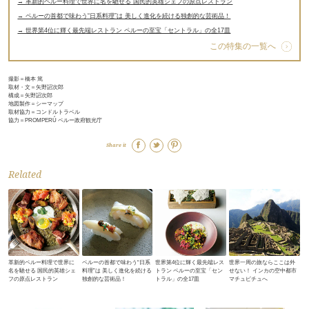
→ 革新的ペルー料理で世界に名を馳せる 国民的英雄シェフの原点レストラン
→ ペルーの首都で味わう“日系料理”は 美しく進化を続ける独創的な芸術品！
→ 世界第4位に輝く最先端レストラン ペルーの至宝「セントラル」の全17皿
この特集の一覧へ
撮影＝橋本 篤
取材・文＝矢野詔次郎
構成＝矢野詔次郎
地図製作＝シーマップ
取材協力＝コンドルトラベル
協力＝PROMPERÚ ペルー政府観光庁
Share it
Related
革新的ペルー料理で世界に
ペルーの首都で味わう“日系
世界第4位に輝く最先端レス
世界一周の旅ならここは外
名を馳せる 国民的英雄シェ
料理”は 美しく進化を続ける
トラン ペルーの至宝「セン
せない！ インカの空中都市
フの原点レストラン
独創的な芸術品！
トラル」の全17皿
マチュピチュへ