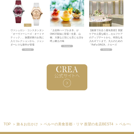
ヴァシュロン・コンスタンタン
「土佐和ハーブかき氷」が
【銀座で出合う最旬美容】美髪
「オーヴァーシーズ・オートマ
OMO7高知に登場！生姜、山
ケアや上質な眠り…セルフケア
ティック」。旅愛好家のお気に
椒、大葉など目にも舌にも涼を
のアップデートから、特別な名
入りコレクションから、ジェン
呼ぶ郷土の味
入れギフトまで。大人のための
ダーレスな新作が登場
「ReFa GINZA」クルーズ
TOP
旅＆お出かけ
ペルーの美食首都・リマ 羨望の名店BEST4
ペルーの