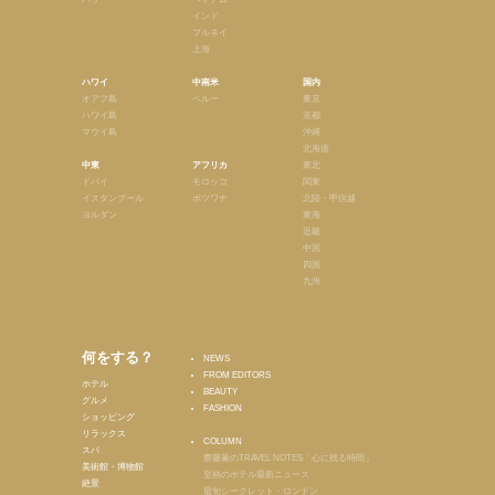
インド
ブルネイ
上海
ハワイ
中南米
国内
オアフ島
ペルー
東京
ハワイ島
京都
マウイ島
沖縄
北海道
中東
アフリカ
東北
ドバイ
モロッコ
関東
イスタンブール
ボツワナ
北陸・甲信越
ヨルダン
東海
近畿
中国
四国
九州
何をする？
NEWS
FROM EDITORS
ホテル
BEAUTY
グルメ
FASHION
ショッピング
リラックス
COLUMN
スパ
齋藤薫のTRAVEL NOTES「心に残る時間」
美術館・博物館
至福のホテル最新ニュース
絶景
最旬シークレット・ロンドン