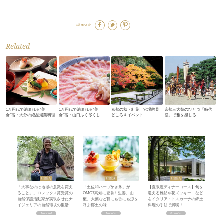
Share it
Related
1万円代で泊まれる“美
1万円代で泊まれる“美
京都の秋・紅葉、穴場的見
京都三大祭のひとつ「時代
食”宿：大分の絶品湯葉料理
食”宿：山口ふく尽くし
どころ＆イベント
祭」で雅を感じる
「大事なのは地域の意識を変え
「土佐和ハーブかき氷」が
【夏限定ディナーコース】旬を
ること」。ロレックス賞受賞の
OMO7高知に登場！生姜、山
迎える稚鮎や花ズッキーニなど
自然保護活動家が実現させたナ
椒、大葉など目にも舌にも涼を
をイタリア・トスカーナの郷土
イジェリアの自然環境の復活
呼ぶ郷土の味
料理の手法で満喫！