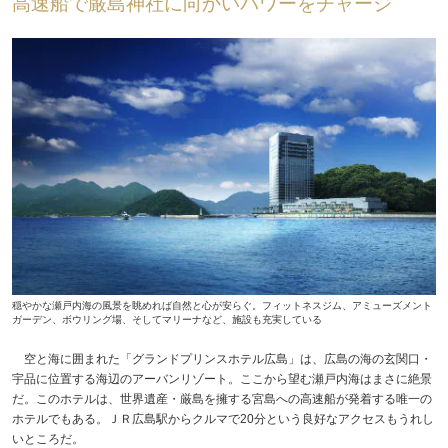
高速船で厳島神社に向かいパワーをチャージ
穏やかな瀬戸内海の風景を眺めれば自然と心が安らぐ。フィットネスジム、アミューズメント
ガーデン、ボウリング場、そしてマリーナなど、施設も充実している
空と海に囲まれた「グランドプリンスホテル広島」は、広島の海の玄関口・
宇品に位置する海辺のアーバンリゾート。ここから望む瀬戸内海はまさに絶景
だ。このホテルは、世界遺産・厳島を擁する宮島への高速船が発着する唯一の
ホテルでもある。ＪＲ広島駅からクルマで20分という良好なアクセスもうれし
いところだ。