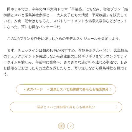
同ホテルでは、今年のNHK大河ドラマ「平清盛」にちなみ、宿泊プラン「姫
御膳とスパと厳島神社参拝と……大人女子たちの清盛・平家物語」を販売して
いる。夕食・朝食はもちろん、スパトリートメントや温泉入場券などがセット
になった、実にお得なパッケージだ。
この1泊プランを存分に楽しむためのモデルスケジュールを提案しよう。
まず、チェックインは朝の10時がおすすめ。荷物をホテルへ預け、宮島観光
のチェックポイントを確認しながら高速船の出発ギリギリまでラウンジでティ
ータイムを愉しみ、午前中に宮島へ。さまざまな店が軒を連ねる参道で、もみ
じ饅頭をほおばったりお土産を探したりと、寄り道しながら厳島神社を目指そ
う。
＜次のページ ＞
温泉とスパと姫御膳で身も心も極楽気分
温泉とスパと姫御膳で身も心も極楽気分
1
2