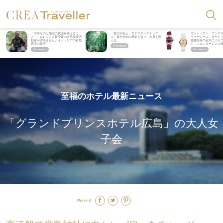
「大事なのは地域の意識を変えるこ
「星のや富士」でデジタルデトック
ヴァシュロン・コンス
と」。ロレックス賞受賞の自然保護活
ス。冨士信仰の歴史を辿り、心身を調
ヴァーシーズ・オート
動家が実現させたナイジェリアの自然
える。
旅愛好家のお気に入り
環境の復活
ら、ジェンダーレスな
至福のホテル最新ニュース
「グランドプリンスホテル広島」の大人女
子会
Share it