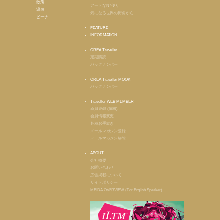
散策
アートなNY便り
温泉
気になる世界の街角から
ビーチ
FEATURE
INFORMATION
CREA Traveller
定期購読
バックナンバー
CREA Traveller MOOK
バックナンバー
Traveller WEB MEMBER
会員登録 (無料)
会員情報変更
各種お手続き
メールマガジン登録
メールマガジン解除
ABOUT
会社概要
お問い合わせ
広告掲載について
サイトポリシー
MEIDA OVERVIEW (For English Speaker)