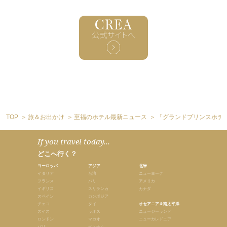
TOP
旅＆お出かけ
至福のホテル最新ニュース
「グランドプリンスホテ
If you travel today...
どこへ行く？
ヨーロッパ
アジア
北米
イタリア
台湾
ニューヨーク
フランス
バリ
アメリカ
イギリス
スリランカ
カナダ
スペイン
カンボジア
チェコ
タイ
オセアニア＆南太平洋
スイス
ラオス
ニュージーランド
ロンドン
マカオ
ニューカレドニア
パリ
ベトナム