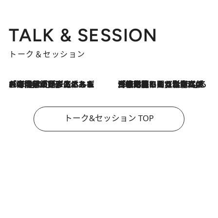
TALK & SESSION
トーク＆セッション
2026.8.3
「今後値上げがあるとすれば…」「リスクがあるのは今年の冬」エネルギー専門家が語る、ホルムズ海峡封鎖が家庭にもたらす“ある心配”
2026.8.3
「住宅建てられない…」「サーチャージ料の高値が続いている」ホルムズ海峡封鎖による影響はいつまで続く？《エネルギー専門家に聞く“どうなる日本の暮らし”》
トーク&セッション TOP