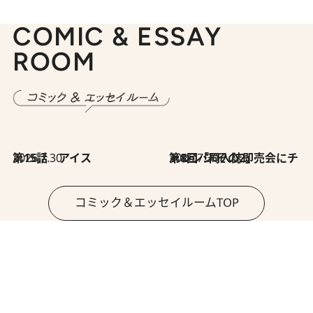
COMIC & ESSAY
ROOM
2026.7.30
第15話 アイス
2026.7.30
第8回「同人誌即売会にチャレンジ その2」
コミック＆エッセイルームTOP