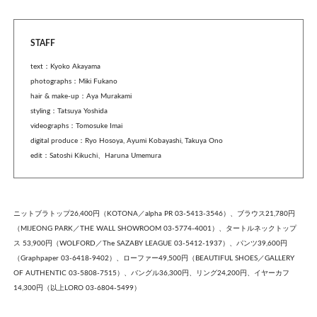
STAFF
text：Kyoko Akayama
photographs：Miki Fukano
hair & make-up：Aya Murakami
styling：Tatsuya Yoshida
videographs：Tomosuke Imai
digital produce：Ryo Hosoya, Ayumi Kobayashi, Takuya Ono
edit：Satoshi Kikuchi、Haruna Umemura
ニットブラトップ26,400円（KOTONA／alpha PR 03-5413-3546）、ブラウス21,780円
（MIJEONG PARK／THE WALL SHOWROOM 03-5774-4001）、タートルネックトップ
ス 53,900円（WOLFORD／The SAZABY LEAGUE 03-5412-1937）、パンツ39,600円
（Graphpaper 03-6418-9402）、ローファー49,500円（BEAUTIFUL SHOES／GALLERY
OF AUTHENTIC 03-5808-7515）、バングル36,300円、リング24,200円、イヤーカフ
14,300円（以上LORO 03-6804-5499）