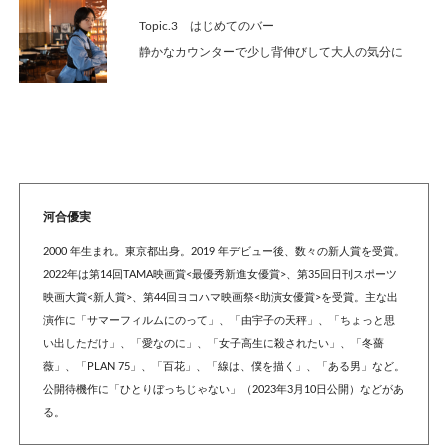
Topic.3 はじめてのバー
静かなカウンターで少し背伸びして大人の気分に
河合優実
2000 年生まれ。東京都出身。2019 年デビュー後、数々の新人賞を受賞。
2022年は第14回TAMA映画賞<最優秀新進女優賞>、第35回日刊スポーツ
映画大賞<新人賞>、第44回ヨコハマ映画祭<助演女優賞>を受賞。主な出
演作に「サマーフィルムにのって」、「由宇子の天秤」、「ちょっと思
い出しただけ」、「愛なのに」、「女子高生に殺されたい」、「冬薔
薇」、「PLAN 75」、「百花」、「線は、僕を描く」、「ある男」など。
公開待機作に「ひとりぼっちじゃない」（2023年3月10日公開）などがあ
る。