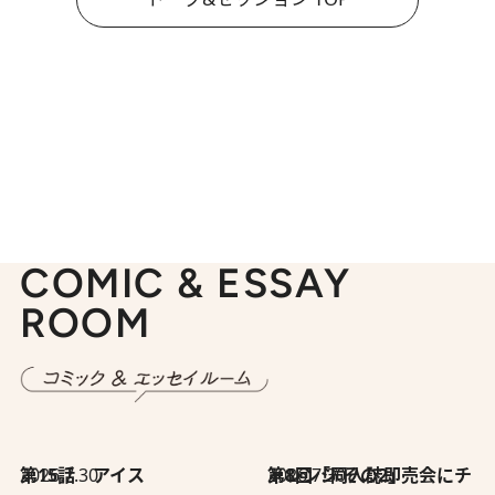
COMIC & ESSAY
ROOM
2026.7.30
第15話 アイス
2026.7.30
第8回「同人誌即売会にチャレンジ その2」