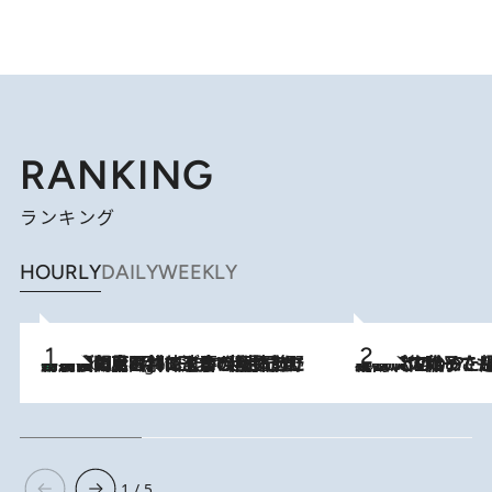
RANKING
ランキング
HOURLY
DAILY
WEEKLY
「最後に見られてよかった」上野動物園の東園パンダ舎が解体前に特別公開。8月16日まで延長されたパネル展と共に辿る“半世紀”のパンダ飼育《解体工事の図面あり》
7 Hours Ago
2026.8.5
【阿川佐和子さんの年とる力】なぜ70代で始めた趣味は“こんなに楽しい”のか？ ピアノ、俳句…スランプに陥っても続けられる“ある秘訣”とは
1 / 5