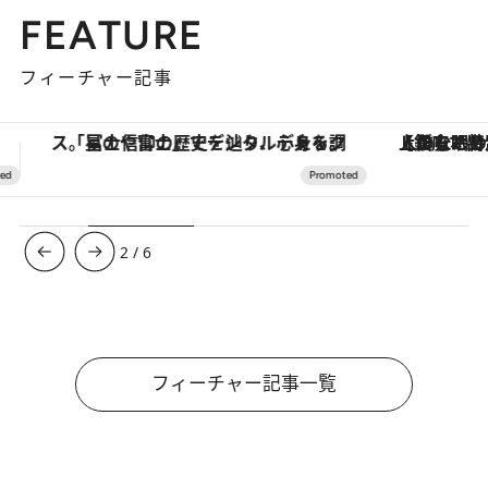
FEATURE
フィーチャー記事
【銀座で出合う最旬美容】美髪ケアや上質な眠り…セルフケアのアップデートから、特別な名入れギフトまで。大人のための「ReFa GINZA」クルーズ
【夏限定ディナーコース】旬を迎
3
/
6
フィーチャー記事一覧