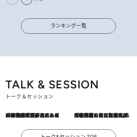
ランキング一覧
TALK & SESSION
トーク＆セッション
2026.8.3
「今後値上げがあるとすれば…」「リスクがあるのは今年の冬」エネルギー専門家が語る、ホルムズ海峡封鎖が家庭にもたらす“ある心配”
2026.8.3
「住宅建てられない…」「サーチャージ料の高値が続いている」ホルムズ海峡封鎖による影響はいつまで続く？《エネルギー専門家に聞く“どうなる日本の暮らし”》
トーク&セッション TOP