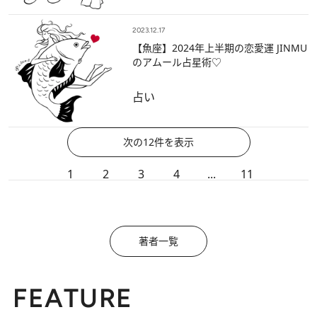
2023.12.17
【魚座】2024年上半期の恋愛運 JINMU
のアムール占星術♡
占い
次の12件を表示
1
2
3
4
...
11
著者一覧
FEATURE