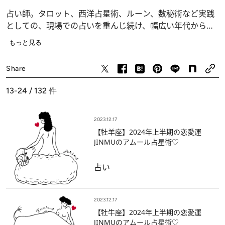
占い師。タロット、西洋占星術、ルーン、数秘術など実践
としての、現場での占いを重んじ続け、幅広い年代から厚
い支持を得ている。占いコーナーの執筆・監修にも数多く
もっと見る
携わり、タロットや西洋占星術のワークショップを開講
し、現在活躍中のプロ占術家にも教え子は多い。そうした
Share
現役占術家としての活動の一方で、生活総合情報サイト
「All About」における初代「占い」ガイド時代より、西洋
13-24 / 132
件
占星術やオリジナルタロットスプレッド研究などにおいて
数々の新理論を打ち出すなど、日本唯一の占術理論研究家
2023.12.17
としても有名。
【牡羊座】2024年上半期の恋愛運
●占いソフト「月下の神託」 数秘術・タロット・スプレッ
JINMUのアムール占星術♡
ド(占い方)集 鑑定文・監修＆執筆
占い
2023.12.17
【牡牛座】2024年上半期の恋愛運
JINMUのアムール占星術♡