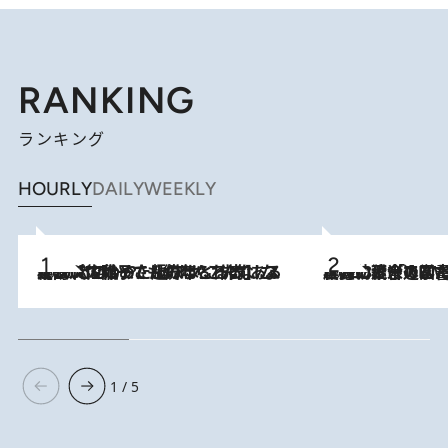
RANKING
ランキング
HOURLY
DAILY
WEEKLY
2026.8.5
【阿川佐和子さんの年とる力】なぜ70代で始めた趣味は“こんなに楽しい”のか？ ピアノ、俳句…スランプに陥っても続けられる“ある秘訣”とは
2026.8.3
慶應幼稚舎の図書室からテレビの世界に飛び込んだ阿川佐和子（72）、「N
1 / 5