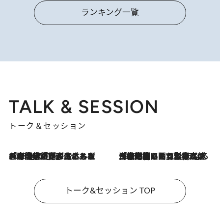
ランキング一覧
TALK & SESSION
トーク＆セッション
2026.8.3
「今後値上げがあるとすれば…」「リスクがあるのは今年の冬」エネルギー専門家が語る、ホルムズ海峡封鎖が家庭にもたらす“ある心配”
2026.8.3
「住宅建てられない…」「サーチャージ料の高値が続いている」ホルムズ海峡封鎖による影響はいつまで続く？《エネルギー専門家に聞く“どうなる日本の暮らし”》
トーク&セッション TOP