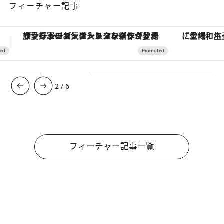
フィーチャー記事
「土佐和ハーブかき氷」がOMO7高知に登場！生姜、山椒、大葉など目にも舌にも涼を呼ぶ郷土の味
【銀座で出合う最旬美容】美髪ケアや上質な眠
3
/
6
フィーチャー記事一覧