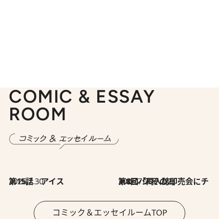
COMIC & ESSAY
ROOM
2026.7.30
第15話 アイス
2026.7.30
第8回「同人誌即売会にチャレンジ その2」
コミック＆エッセイルームTOP