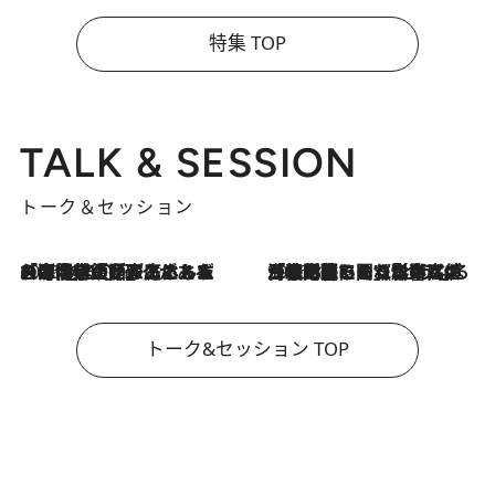
特集 TOP
TALK & SESSION
トーク＆セッション
2026.8.3
「今後値上げがあるとすれば…」「リスクがあるのは今年の冬」エネルギー専門家が語る、ホルムズ海峡封鎖が家庭にもたらす“ある心配”
2026.8.3
「住宅建てられない…」「サーチャージ料の高値が続いている」ホルムズ海峡封鎖による影響はいつまで続く？《エネルギー専門家に聞く“どうなる日本の暮らし”》
トーク&セッション TOP