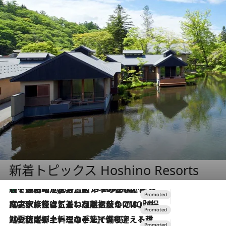
新着トピックス Hoshino Resorts
【トンボの足水浴】ヒノキの香りに包まれて涼感マックス！約13℃の湧水かけ流しを避暑地「星野温泉 トンボの湯」で体験
2 Hours Ago
2026.7.31
【ホテル帰省】という選択肢をOMOが提案。家族とほどよい距離を保つには「昼は実家、夜は気兼ねなくホテルで！」
2026.7.24
【夏限定ディナーコース】旬を迎える稚鮎や花ズッキーニなどをイタリア・トスカーナの郷土料理の手法で満喫！