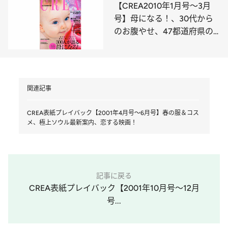
が好き!
【CREA2010年1月号～3月
号】母になる！、30代から
のお腹やせ、47都道府県の
パワースポット
関連記事
CREA表紙プレイバック【2001年4月号～6月号】春の服＆コス
メ、極上ソウル最新案内、恋する映画！
記事に戻る
CREA表紙プレイバック【2001年10月号～12月
号...