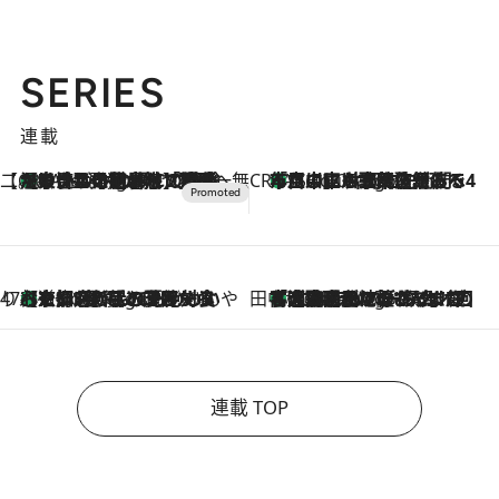
SERIES
連載
【CREA×星野リゾート】唯一無二。癒しと発見が待つ場所へ
【トンボの足水浴】ヒノキの香りに包まれて涼感マックス！約13℃の湧水かけ流しを避暑地「星野温泉 トンボの湯」で体験
1 Hour Ago
CREA'S CHOICE
「立川にも歌舞伎があるんだよ」 片岡仁左衛門・市川中車ら豪華座組みで4年目の立川立飛歌舞伎へ
3 Hours Ago
47都道府県の手みやげ ひんやりスイーツで夏を満喫
【京都府】この夏絶対食べたい 冷やしておいしいおやつ3選 ひと口目から心を掴む新緑のテリーヌ
3 Hours Ago
田中稲の勝手に再ブーム
「湘南乃風に憧れて」観客大盛上がりの“タオル回し”に、ラッパー顔負けの高速歌唱まで…さだまさし（74）のアグレッシブすぎる現在地
8 Hours Ago
連載 TOP