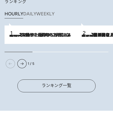
ランキング
HOURLY
DAILY
WEEKLY
2026.8.5
【阿川佐和子さんの年とる力】なぜ70代で始めた趣味は“こんなに楽しい”のか？ ピアノ、俳句…スランプに陥っても続けられる“ある秘訣”とは
2026.8.5
【なぜ吉沢亮は「気配を消せる」のか？】興行収入208億の『国宝』を経て挑むミュージカル『ディア・エヴァン・ハンセン』。トップ俳優が舞台上でさらけ出した“孤独”とは
1 / 5
ランキング一覧