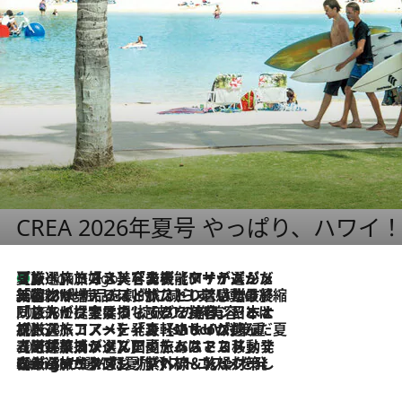
CREA 2026年夏号 やっぱり、ハワイ
【厳選旅コスメ】「多機能アイテムがメイン！」旅好き美容エディターが選んだ夏旅ベストコスメを発表【Mサイズジップ】
4 Hours Ago
2026.8.6
「荷物が増えるほど旅ストレスは増す」美容ジャーナリストがたどり着いた最終結論。“化粧品を劇的に減らす”感動の凝縮美容とは
2026.8.6
「旅先には金髪ウィッグを持参」日本と同じメイクでは損してる!? 美容ジャーナリストが提案する“掟破りの旅美容”とは
2026.8.6
【厳選旅コスメ】「身軽さ＆UV対策重視！」ヘアアーティストshucoが選んだ夏旅ベストコスメを発表【Mサイズジップ】
2026.8.5
【厳選旅コスメ】国内をあちこち移動する河井菜摘が選んだ夏旅ベストコスメ発表！「リラックスアイテムはマスト」【Mサイズジップ】
2026.8.4
【厳選旅コスメ】「紫外線＆乾燥対策しながらメイク感も！」ヘア＆メイクGeorgeが選んだ夏旅ベストコスメを発表！【Mサイズジップ】