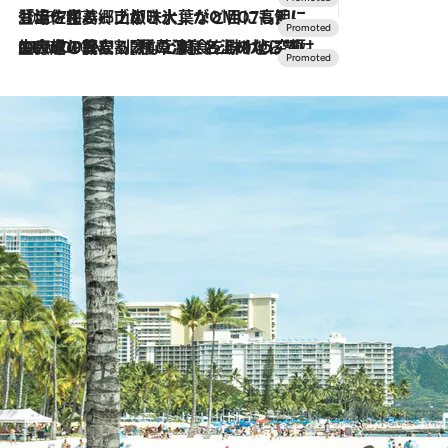
2026.7.17
「土佐和ハーブかき氷」がOMO7高知に登場！生姜、山椒、大葉など目にも舌にも涼を呼ぶ郷土の味
2026.7.10
NEW OPEN！【界 草津】名湯の地に誕生。趣の異なる2種の温泉と上州ならではの会席・蕎麦割烹など美食を味わう究極の癒やし旅