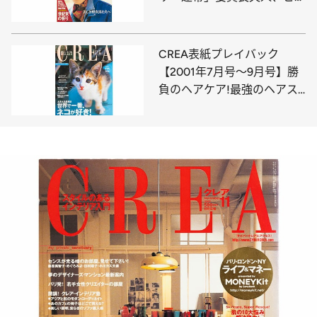
の自由化、宗教大特集「世紀
末の祈り」
CREA表紙プレイバック
【2001年7月号～9月号】勝
負のヘアケア!最強のヘアス
タイル!、「和のリゾート」
極上案内、世界で一番、ネコ
が好き!