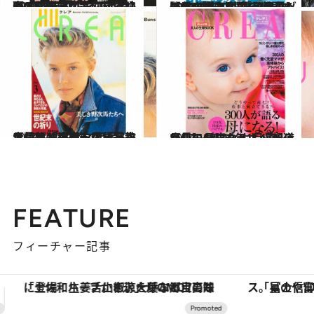
2024.12.26
CREA表紙プレイバック【2001年4月号～6月号】春の服＆コスメ、極上ソウル最新案内、恋する映画！
カルチャー
2025.1.6
CREA表紙プレイバック【2001年7月号～9月号】勝負のヘアケア!最強のヘアスタイル!、「和のリゾート」極上案内、世界で一番、ネコが好き!
カルチャー
2024.11.7
【CREA1990年1月号～3月号】独占インタビュー ワレサ「連帯」委員長夫人、ピルの自由化、宗教大特集「世紀末の祈り」
カルチャー
2024.11.7
【CREA2010年1月号～3月号】母になる！、30代からのお腹やせ、47都道府県のパワースポット
カルチャー
FEATURE
フィーチャー記事
「星のや富士」でデジタルデトックス。冨士信仰の歴史を辿り、心身を調える。
【夏限定ディナーコース】旬を迎