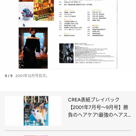
9 / 9
2001年12月号目次。
CREA表紙プレイバック
【2001年7月号～9月号】勝
負のヘアケア!最強のヘアス
タイル!、「和のリゾート」
極上案内、世界で一番、ネコ