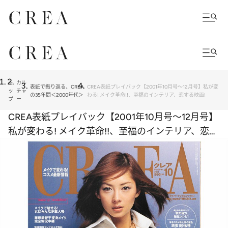
ト
カル
表紙で振り返る、CREA
CREA表紙プレイバック【2001年10月号～12月号】私が変
ッ
チャ
の35年間＜2000年代＞
わる! メイク革命!!︎、至福のインテリア、恋する映画!
プ
ー
CREA表紙プレイバック【2001年10月号～12月号】
私が変わる! メイク革命!!︎、至福のインテリア、恋す
る映画!