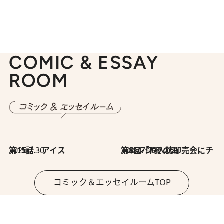
COMIC & ESSAY
ROOM
2026.7.30
第15話 アイス
2026.7.30
第8回「同人誌即売会にチャレンジ その2」
コミック＆エッセイルームTOP