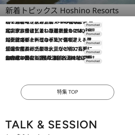
新着トピックス Hoshino Resorts
2026.8.7
【トンボの足水浴】ヒノキの香りに包まれて涼感マックス！約13℃の湧水かけ流しを避暑地「星野温泉 トンボの湯」で体験
2026.7.31
【ホテル帰省】という選択肢をOMOが提案。家族とほどよい距離を保つには「昼は実家、夜は気兼ねなくホテルで！」
2026.7.24
【夏限定ディナーコース】旬を迎える稚鮎や花ズッキーニなどをイタリア・トスカーナの郷土料理の手法で満喫！
2026.7.17
「土佐和ハーブかき氷」がOMO7高知に登場！生姜、山椒、大葉など目にも舌にも涼を呼ぶ郷土の味
2026.7.10
NEW OPEN！【界 草津】名湯の地に誕生。趣の異なる2種の温泉と上州ならではの会席・蕎麦割烹など美食を味わう究極の癒やし旅
特集 TOP
TALK & SESSION