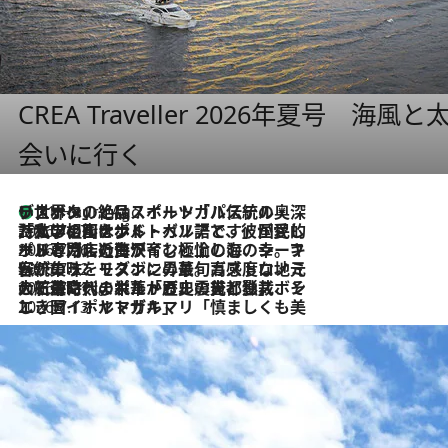
CREA Traveller 2026年夏号
会いに行く
リスボンの絶品スイーツ「パステル・デ・ナタ」とは？ポルトガル伝統の奥深い世界へ
11 Hours Ago
2026.7.27
「私の祖国はポルトガル語です」国民的詩人フェルナンド・ペソアと、彼が愛した文学の街を歩く
2026.7.26
ポルトガル近海が育む極上の海の幸。キリリと冷えた白ワインと愉しむ、シーフード専門店の贅沢
2026.7.22
伝統の味をモダンに昇華。高感度な地元客が集う、リスボンの最旬ガストロノミー
2026.7.21
大航海時代の栄華から、震災、独裁、そして革命へ。ポルトガル・首都リスボンの石畳に刻まれた「歴史の光と影」
2026.7.13
エッセイ・ヤマザキマリ「慎ましくも美しき国 ポルトガル」