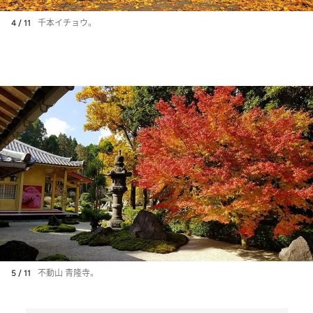
4 / 11
千本イチョウ。
5 / 11
不動山 青隆寺。