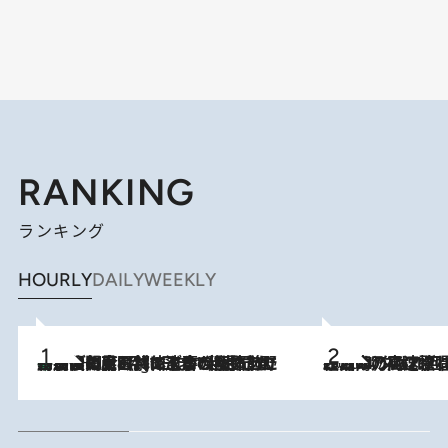
RANKING
ランキング
HOURLY
DAILY
WEEKLY
「最後に見られてよかった」上野動物園の東園パンダ舎が解体前に特別公開。8月16日まで延長されたパネル展と共に辿る“半世紀”のパンダ飼育《解体工事の図面あり》
11 Hours Ago
2026.8.7
「湘南乃風に憧れて」観客大盛上がりの“タオル回し”に、ラッパー顔負けの高速歌唱まで…さだまさし（74）のアグレッシブすぎる現在地