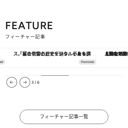
FEATURE
フィーチャー記事
「星のや富士」でデジタルデトックス。冨士信仰の歴史を辿り、心身を調える。
【銀座で出合う最旬美容】美髪ケアや上質な眠
3
/
6
フィーチャー記事一覧