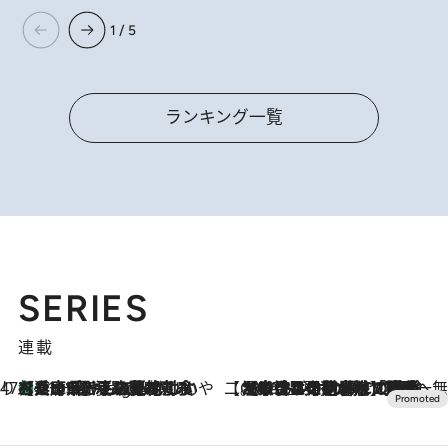
1 / 5
ランキング一覧
SERIES
連載
47都道府県の手みやげ ひんやりスイーツで夏を満喫
【兵庫県】この夏絶対食べたい 冷やしておいしいおやつ3選 淡路島の恵みをジェラートに集約
11 Hours Ago
【CREA×星野リゾート】唯一無二。癒しと発見が待つ場所へ
2026.8.7
【トンボの足水浴】ヒノキの香りに包まれて涼感マックス！約13℃の湧水かけ流しを避暑地「星野温泉 トンボの湯」で体験