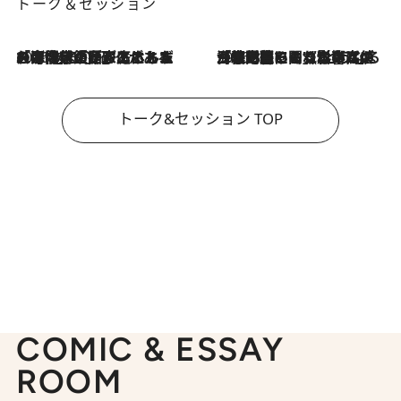
トーク＆セッション
2026.8.3
「今後値上げがあるとすれば…」「リスクがあるのは今年の冬」エネルギー専門家が語る、ホルムズ海峡封鎖が家庭にもたらす“ある心配”
2026.8.3
「住宅建てられない…」「サーチャージ料の高値が続いている」ホルムズ海峡封鎖による影響はいつまで続く？《エネルギー専門家に聞く“どうなる日本の暮らし”》
トーク&セッション TOP
COMIC & ESSAY
ROOM