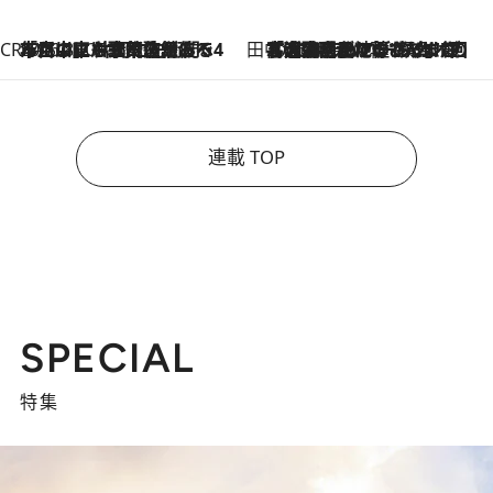
CREA'S CHOICE
2026.8.7
「立川にも歌舞伎があるんだよ」 片岡仁左衛門・市川中車ら豪華座組みで4年目の立川立飛歌舞伎へ
田中稲の勝手に再ブーム
2026.8.7
「湘南乃風に憧れて」観客大盛上がりの“タオル回し”に、ラッパー顔負けの高速歌唱まで…さだまさし（74）のアグレッシブすぎる現在地
連載 TOP
SPECIAL
特集