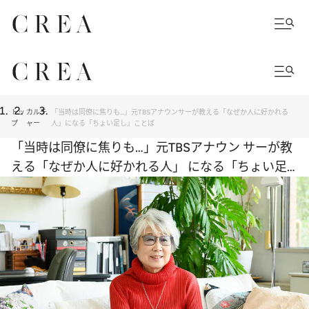
トッ
カルチ
「当時は同僚に焦りも…」元TBSアナウンサーが教える「なぜか人に好かれる
プ
ャー
人」になる「ちょい足し」ことば
「当時は同僚に焦りも…」元TBSアナウン サーが教
える「なぜか人に好かれる人」 になる「ちょい足
し」ことば