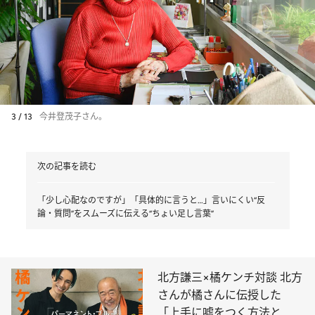
3 / 13
今井登茂子さん。
次の記事を読む
「少し心配なのですが」「具体的に言うと…」言いにくい“反
論・質問”をスムーズに伝える“ちょい足し言葉”
北方謙三×橘ケンチ対談 北方
さんが橘さんに伝授した
「上手に嘘をつく方法と