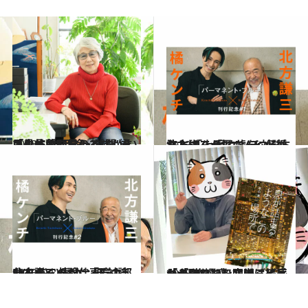
2023.5.18
「少し心配なのですが」「具体的に言うと…」言いにくい“反論・質問”をスムーズに伝える“ちょい足し言葉”
カルチャー
2023.5.1
北方謙三×橘ケンチ対談 北方さんが橘さんに伝授した 「上手に嘘をつく方法とは」？
カルチャー
2023.5.1
北方謙三×橘ケンチ対談 EXILEと‟情念” 「陰の部分を書くのが仕事だよ」
カルチャー
2023.4.22
「タワマンを叩けばビューが取れた」窓際三等兵が「タワマン文学」に感じる“焦燥感”
カルチャー