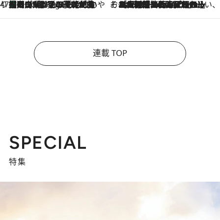
47都道府県の手みやげ ひんやりスイーツで夏を満喫
【岡山県】この夏絶対食べたい 冷やしておいしいおやつ3選 フルーツが主役のプリンやアイスが勢揃い
3 Hours Ago
そおだよおこの関西おいしい、おやつ紀行
2026.8.9
［大阪府箕面市］一皿一皿目の前で仕上げられる、料理を巧みに組み込んだアシェットデセールコース「ミチル アシェット デセール（Michiru assiette dessert）」
連載 TOP
SPECIAL
特集