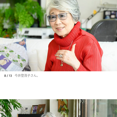
8 / 13
今井登茂子さん。