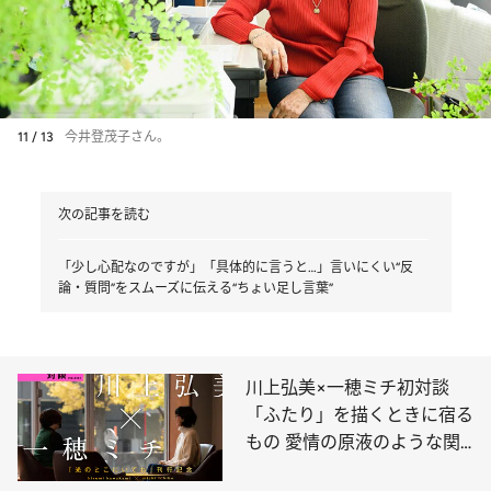
11 / 13
今井登茂子さん。
次の記事を読む
「少し心配なのですが」「具体的に言うと…」言いにくい“反
論・質問”をスムーズに伝える“ちょい足し言葉”
川上弘美×一穂ミチ初対談
「ふたり」を描くときに宿る
もの 愛情の原液のような関
係性とは