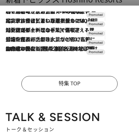
2026.8.7
【トンボの足水浴】ヒノキの香りに包まれて涼感マックス！約13℃の湧水かけ流しを避暑地「星野温泉 トンボの湯」で体験
2026.7.31
【ホテル帰省】という選択肢をOMOが提案。家族とほどよい距離を保つには「昼は実家、夜は気兼ねなくホテルで！」
2026.7.24
【夏限定ディナーコース】旬を迎える稚鮎や花ズッキーニなどをイタリア・トスカーナの郷土料理の手法で満喫！
2026.7.17
「土佐和ハーブかき氷」がOMO7高知に登場！生姜、山椒、大葉など目にも舌にも涼を呼ぶ郷土の味
2026.7.10
NEW OPEN！【界 草津】名湯の地に誕生。趣の異なる2種の温泉と上州ならではの会席・蕎麦割烹など美食を味わう究極の癒やし旅
特集 TOP
TALK & SESSION
トーク＆セッション