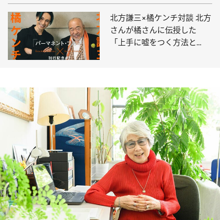
北方謙三×橘ケンチ対談 北方
さんが橘さんに伝授した
「上手に嘘をつく方法と
は」？