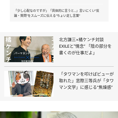
「少し心配なのですが」「具体的に言うと…」言いにくい“反
論・質問”をスムーズに伝える“ちょい足し言葉”
北方謙三×橘ケンチ対談
EXILEと‟情念” 「陰の部分を
書くのが仕事だよ」
「タワマンを叩けばビューが
取れた」窓際三等兵が「タワ
マン文学」に感じる“焦燥感”