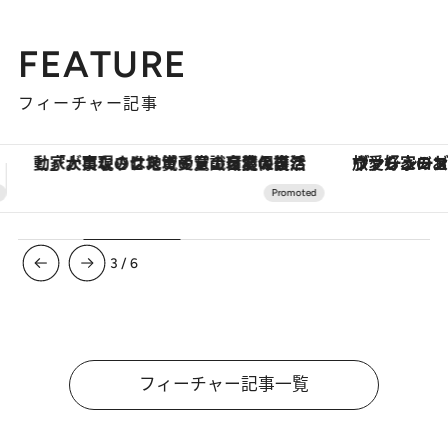
FEATURE
フィーチャー記事
ヴァシュロン・コンスタンタン「オーヴァーシーズ・オートマティック」。旅愛好家のお気に入りコレクションから、ジェンダーレスな新作が登場
【夏限定ディナーコース】旬を迎
3
/
6
フィーチャー記事一覧