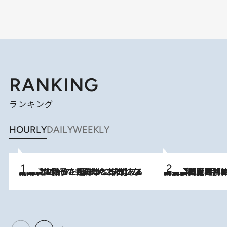
RANKING
ランキング
HOURLY
DAILY
WEEKLY
2026.8.5
【阿川佐和子さんの年とる力】なぜ70代で始めた趣味は“こんなに楽しい”のか？ ピアノ、俳句…スランプに陥っても続けられる“ある秘訣”とは
2026.8.8
「最後に見られてよかった」上野動物園の東園パンダ舎が解体前に特別公開。8月16日まで延長されたパネル展と共に辿る“半世紀”のパンダ飼育《解体工事の図面あり》