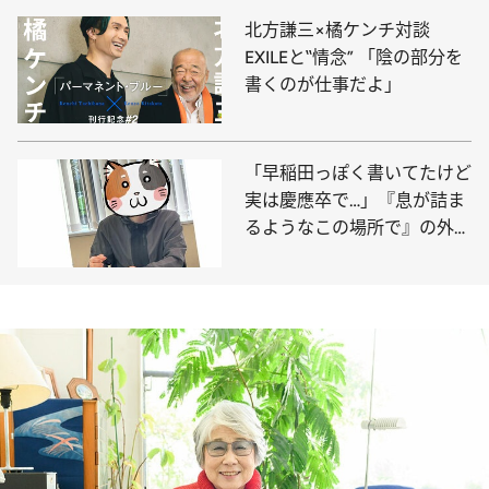
北方謙三×橘ケンチ対談
EXILEと‟情念” 「陰の部分を
書くのが仕事だよ」
「早稲田っぽく書いてたけど
実は慶應卒で…」『息が詰ま
るようなこの場所で』の外山
薫が会社員はやめない理由