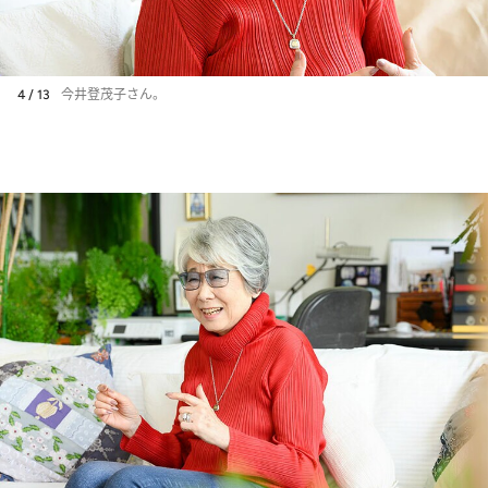
4 / 13
今井登茂子さん。