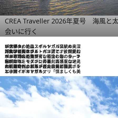
CREA Traveller 2026年夏号
会いに行く
2026.8.8
リスボンの絶品スイーツ「パステル・デ・ナタ」とは？ポルトガル伝統の奥深い世界へ
2026.7.27
「私の祖国はポルトガル語です」国民的詩人フェルナンド・ペソアと、彼が愛した文学の街を歩く
2026.7.26
ポルトガル近海が育む極上の海の幸。キリリと冷えた白ワインと愉しむ、シーフード専門店の贅沢
2026.7.22
伝統の味をモダンに昇華。高感度な地元客が集う、リスボンの最旬ガストロノミー
2026.7.21
大航海時代の栄華から、震災、独裁、そして革命へ。ポルトガル・首都リスボンの石畳に刻まれた「歴史の光と影」
2026.7.13
エッセイ・ヤマザキマリ「慎ましくも美しき国 ポルトガル」