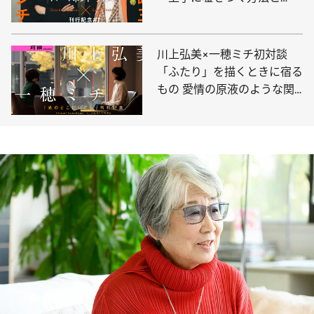
は」？
川上弘美×一穂ミチ初対談
「ふたり」を描くときに宿る
もの 愛情の原液のような関
係性とは