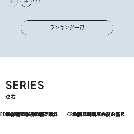
1 / 5
ランキング一覧
SERIES
連載
ビューティいいもの集め EDITORS' BEST
35℃超えの日の夜、枕にひと吹き！ BAUMのルームスプレーが、ひのきの香りで心まで解きほぐす
3 Hours Ago
CREA'S CHOICE
「眠る時刻をセットする」——眠りの前を整える、バルミューダの新しいアプローチ
3 Hours Ago