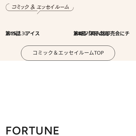
2026.7.30
第15話 アイス
2026.7.30
第8回「同人誌即売会にチャレンジ その2」
コミック＆エッセイルームTOP
FORTUNE