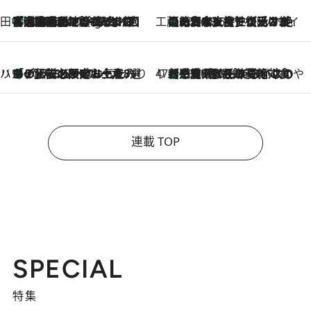
田中稲の勝手に再ブーム
「湘南乃風に憧れて」観客大盛上がりの“タオル回し”に、ラッパー顔負けの高速歌唱まで…さだまさし（74）のアグレッシブすぎる現在地
50 Minutes Ago
工藤まやのおもてなしハワイ
【ハワイ土産】ローカルの絶大な支持で復活！ 絶品の幻クッキー《元ファンの日本人女性が受け継いだ名店》
2026.8.6
ハワイ賢者 リサのお気に入りリスト
あの伝説の限定トートも！ リニューアルした「ディーン＆デルーカ ハワイ」で必須のお土産8選
2026.8.6
47都道府県の手みやげ ひんやりスイーツで夏を満喫
【三重県】この夏絶対食べたい 冷やしておいしいおやつ3選 お餅×アイスの新感覚スイーツ
2026.8.6
連載 TOP
SPECIAL
特集