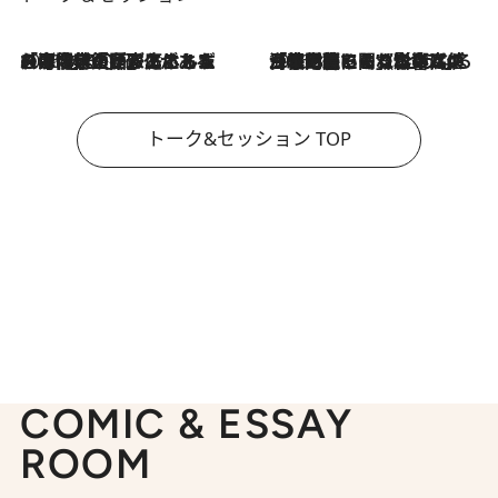
2026.8.3
「今後値上げがあるとすれば…」「リスクがあるのは今年の冬」エネルギー専門家が語る、ホルムズ海峡封鎖が家庭にもたらす“ある心配”
2026.8.3
「住宅建てられない…」「サーチャージ料の高値が続いている」ホルムズ海峡封鎖による影響はいつまで続く？《エネルギー専門家に聞く“どうなる日本の暮らし”》
トーク&セッション TOP
COMIC & ESSAY
ROOM