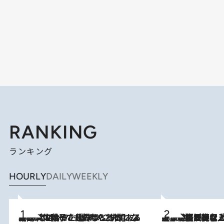
RANKING
ランキング
HOURLY
DAILY
WEEKLY
2026.8.5
【阿川佐和子さんの年とる力】なぜ70代で始めた趣味は“こんなに楽しい”のか？ ピアノ、俳句…スランプに陥っても続けられる“ある秘訣”とは
2026.8.5
【なぜ吉沢亮は「気配を消せる」のか？】興行収入208億の『国宝』を経て挑むミュージカル『ディア・エヴァン・ハンセン』。トップ俳優が舞台上でさらけ出した“孤独”とは