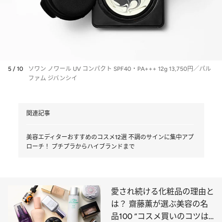
5 / 10
ソワン ノワール UV コンパクト SPF40・PA+++ 12g 13,750円／パル
ファム ジバンシイ
関連記事
美容エディターおすすめのコスメ12選 不調のサインに集中アプ
ローチ！ プチプラからハイブランドまで
愛され続ける化粧品の理由と
は？ 齋藤薫が選ぶ美容の名
品100 “コスメ買いのコツは