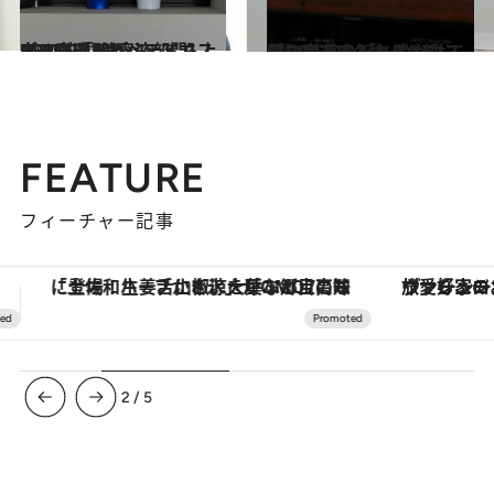
2022.12.17
プロが選んだベストコスメ2022 【美容液部門】BEST5 「肌がふっくら上向く実感あり」
ビューティ＆ヘルス
2022.12.18
プロが選んだベストコスメ 2022 【クリーム部門】BEST3 「一晩かけて肌を育ててくれる」
ビューティ＆ヘルス
FEATURE
フィーチャー記事
ヴァシュロン・コンスタンタン「オーヴァーシーズ・オートマティック」。旅愛好家のお気に入りコレクションから、ジェンダーレスな新作が登場
3
/
5