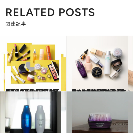
RELATED POSTS
関連記事
2023.1.27
美容エディターおすすめのコスメ12選 不調のサインに集中アプローチ！ プチプラからハイブランドまで
ビューティ＆ヘルス
2022.12.16
愛され続ける化粧品の理由とは？ 齋藤薫が選ぶ美容の名品100 “コスメ買いのコツはケチになること”
ビューティ＆ヘルス