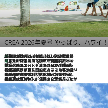
CREA 2026年夏号 やっぱり、ハワイ
「荷物が増えるほど旅ストレスは増す」美容ジャーナリストがたどり着いた最終結論。“化粧品を劇的に減らす”感動の凝縮美容とは
2026.8.6
「旅先には金髪ウィッグを持参」日本と同じメイクでは損してる!? 美容ジャーナリストが提案する“掟破りの旅美容”とは
2026.8.6
【厳選旅コスメ】「身軽さ＆UV対策重視！」ヘアアーティストshucoが選んだ夏旅ベストコスメを発表【Mサイズジップ】
2026.8.6
2026.8.5
【厳選旅コスメ】国内をあちこち移動する河井菜摘が選んだ夏旅ベストコスメ発表！「リラックスアイテムはマスト」【Mサイズジップ】
2026.8.4
【厳選旅コスメ】「紫外線＆乾燥対策しながらメイク感も！」ヘア＆メイクGeorgeが選んだ夏旅ベストコスメを発表！【Mサイズジップ】
2026.8.3
【厳選旅コスメ】「保湿もタイパ重視！」“サウナ好き”タレント清水みさとが愛用する夏旅ベストコスメを発表！【Mサイズジップ】