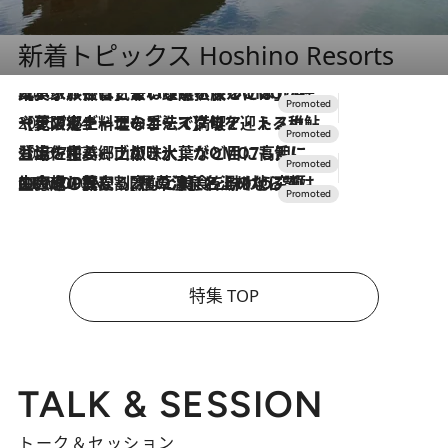
新着トピックス Hoshino Resorts
2026.7.31
【ホテル帰省】という選択肢をOMOが提案。家族とほどよい距離を保つには「昼は実家、夜は気兼ねなくホテルで！」
2026.7.24
【夏限定ディナーコース】旬を迎える稚鮎や花ズッキーニなどをイタリア・トスカーナの郷土料理の手法で満喫！
2026.7.17
「土佐和ハーブかき氷」がOMO7高知に登場！生姜、山椒、大葉など目にも舌にも涼を呼ぶ郷土の味
2026.7.10
NEW OPEN！【界 草津】名湯の地に誕生。趣の異なる2種の温泉と上州ならではの会席・蕎麦割烹など美食を味わう究極の癒やし旅
特集 TOP
TALK & SESSION
トーク＆セッション