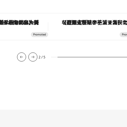
【夏限定ディナーコース】旬を迎える稚鮎や花ズッキーニなどをイタリア・トスカーナの郷土料理の手法で満喫！
「星のや富士」でデ
3
/
5