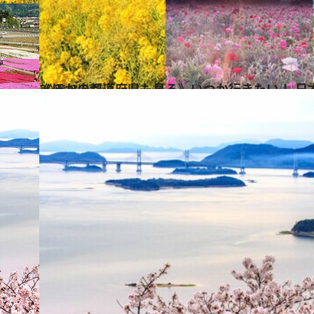
2021.3.5
《ほかの都道府県も見る》いつか行きたい！ 日
旅＆お出かけ