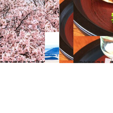
2021.6.10
【岡山あちこち、美
旅＆お出かけ