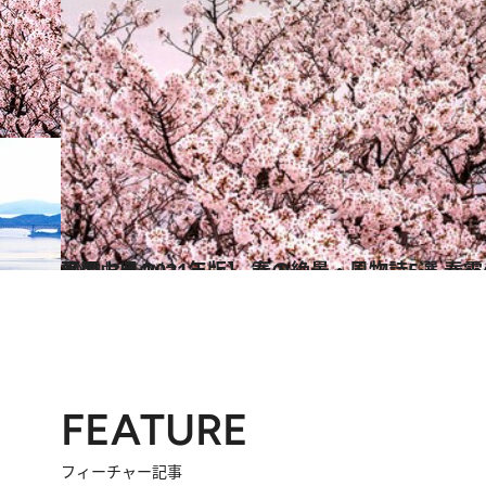
2021.3.14
【岡山県 2021年版】 春の絶景・風物詩5選 春霞の海と桜がまるで日本画のよう！
旅＆お出かけ
FEATURE
フィーチャー記事