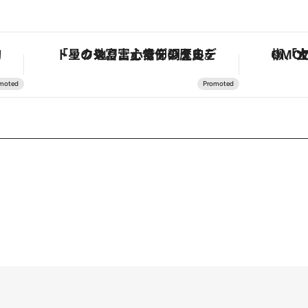
ジタルデトックス。冨士信仰の歴史を辿り、心身を調える。
「土佐和ハーブかき氷」がOMO7高知に登場！生姜、山椒、大葉など目にも舌にも涼を呼ぶ郷土の味