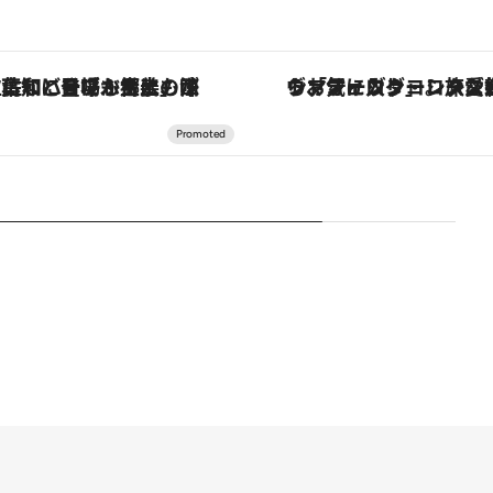
ヴァシュロン・コンスタンタン「オーヴァーシーズ・オートマティック」。旅愛好家のお気に入りコレクションから、ジェンダーレスな新作が登場