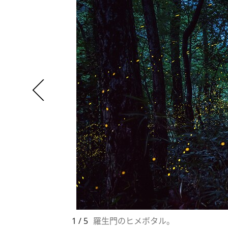
1 / 5
羅生門のヒメボタル。