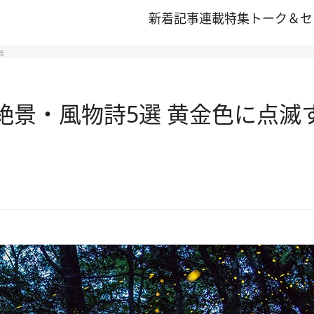
新着記事
連載
特集
トーク＆セ
舞
夏の絶景・風物詩5選 黄金色に点