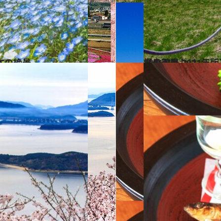
本の絶景
2021.7.5
【鳥取県 2021年版】 夏の絶景・風物詩5選 中国地方最高峰の山から圧巻の美景
旅＆お出かけ