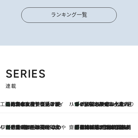
ランキング一覧
SERIES
連載
工藤まやのおもてなしハワイ
【ハワイ土産】ローカルの絶大な支持で復活！ 絶品の幻クッキー《元ファンの日本人女性が受け継いだ名店》
2026.8.6
ハワイ賢者 リサのお気に入りリスト
あの伝説の限定トートも！ リニューアルした「ディーン＆デルーカ ハワイ」で必須のお土産8選
2026.8.6
47都道府県の手みやげ ひんやりスイーツで夏を満喫
【三重県】この夏絶対食べたい 冷やしておいしいおやつ3選 お餅×アイスの新感覚スイーツ
2026.8.6
齋藤 薫 美容脳ルネサンス
「荷物が増えるほど旅ストレスは増す」美容ジャーナリストがたどり着いた最終結論。“化粧品を劇的に減らす”感動の凝縮美容とは
2026.8.6