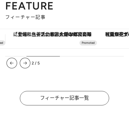
FEATURE
フィーチャー記事
【夏限定ディナーコース】旬を迎える稚鮎や花ズッキーニなどをイタリア・トスカーナの郷土料理の手法で満喫！
【銀座で出合う最旬美容】美髪ケアや上質な眠
3
/
5
フィーチャー記事一覧