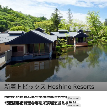
新着トピックス Hoshino Resorts
2026.7.31
【ホテル帰省】という選択肢をOMOが提案。家族とほどよい距離を保つには「昼は実家、夜は気兼ねなくホテルで！」
2026.7.24
【夏限定ディナーコース】旬を迎える稚鮎や花ズッキーニなどをイタリア・トスカーナの郷土料理の手法で満喫！