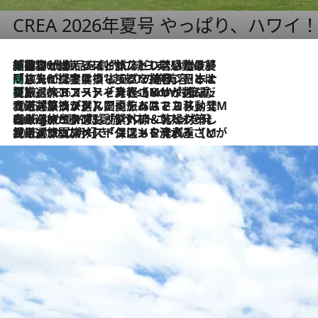
CREA 2026年夏号 やっぱり、ハワイ
「荷物が増えるほど旅ストレスは増す」美容ジャーナリストがたどり着いた最終結論。“化粧品を劇的に減らす”感動の凝縮美容とは
2026.8.6
「旅先には金髪ウィッグを持参」日本と同じメイクでは損してる!? 美容ジャーナリストが提案する“掟破りの旅美容”とは
2026.8.6
【厳選旅コスメ】「身軽さ＆UV対策重視！」ヘアアーティストshucoが選んだ夏旅ベストコスメを発表【Mサイズジップ】
2026.8.6
2026.8.5
【厳選旅コスメ】国内をあちこち移動する河井菜摘が選んだ夏旅ベストコスメ発表！「リラックスアイテムはマスト」【Mサイズジップ】
2026.8.4
【厳選旅コスメ】「紫外線＆乾燥対策しながらメイク感も！」ヘア＆メイクGeorgeが選んだ夏旅ベストコスメを発表！【Mサイズジップ】
2026.8.3
【厳選旅コスメ】「保湿もタイパ重視！」“サウナ好き”タレント清水みさとが愛用する夏旅ベストコスメを発表！【Mサイズジップ】