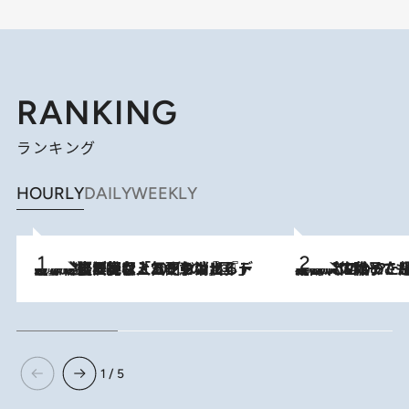
RANKING
ランキング
HOURLY
DAILY
WEEKLY
2026.8.5
【なぜ吉沢亮は「気配を消せる」のか？】興行収入208億の『国宝』を経て挑むミュージカル『ディア・エヴァン・ハンセン』。トップ俳優が舞台上でさらけ出した“孤独”とは
2026.8.5
【阿川佐和子さんの年とる力】なぜ70代で始めた趣味は“こんなに楽しい”のか？ ピアノ、俳句…スランプに陥っても続けられる“ある秘訣”とは
1 / 5