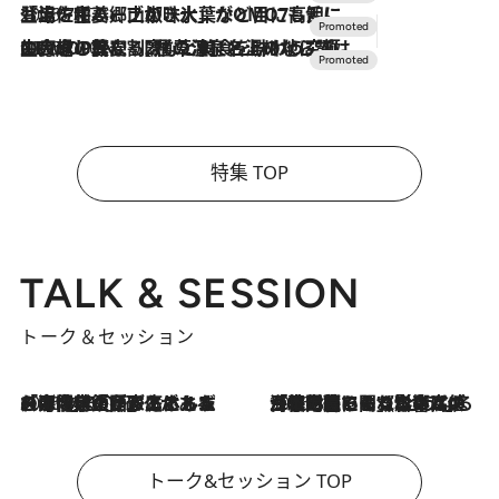
2026.7.17
「土佐和ハーブかき氷」がOMO7高知に登場！生姜、山椒、大葉など目にも舌にも涼を呼ぶ郷土の味
2026.7.10
NEW OPEN！【界 草津】名湯の地に誕生。趣の異なる2種の温泉と上州ならではの会席・蕎麦割烹など美食を味わう究極の癒やし旅
特集 TOP
TALK & SESSION
トーク＆セッション
2026.8.3
「今後値上げがあるとすれば…」「リスクがあるのは今年の冬」エネルギー専門家が語る、ホルムズ海峡封鎖が家庭にもたらす“ある心配”
2026.8.3
「住宅建てられない…」「サーチャージ料の高値が続いている」ホルムズ海峡封鎖による影響はいつまで続く？《エネルギー専門家に聞く“どうなる日本の暮らし”》
トーク&セッション TOP