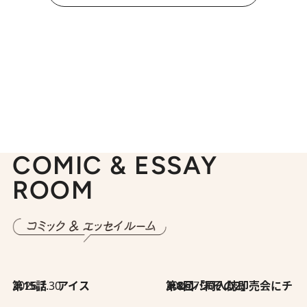
COMIC & ESSAY
ROOM
2026.7.30
第15話 アイス
2026.7.30
第8回「同人誌即売会にチャレンジ その2」