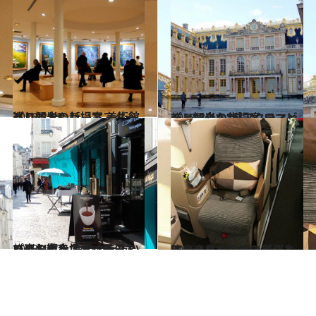
2018.8.15
パリ観光の新提案 美術館巡りとおいしいアフター
旅＆お出かけ
2018.8.4
パリ観光の新提案 ロマンティックな“城アクティビティ”
旅＆お出かけ
2018.4.17
パリの街を地元っ子みたいにお散歩 肩の力を抜いて楽しめるスポットは？
旅＆お出かけ
2016.1.11
エコノミーなのにビジネスクラスへ!? アップグレードされるための条件とは？
旅＆お出かけ