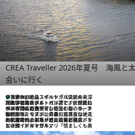
CREA Traveller 2026年夏号
会いに行く
リスボンの絶品スイーツ「パステル・デ・ナタ」とは？ポルトガル伝統の奥深い世界へ
2026.8.8
2026.7.27
「私の祖国はポルトガル語です」国民的詩人フェルナンド・ペソアと、彼が愛した文学の街を歩く
2026.7.26
ポルトガル近海が育む極上の海の幸。キリリと冷えた白ワインと愉しむ、シーフード専門店の贅沢
2026.7.22
伝統の味をモダンに昇華。高感度な地元客が集う、リスボンの最旬ガストロノミー
2026.7.21
大航海時代の栄華から、震災、独裁、そして革命へ。ポルトガル・首都リスボンの石畳に刻まれた「歴史の光と影」
2026.7.13
エッセイ・ヤマザキマリ「慎ましくも美しき国 ポルトガル」