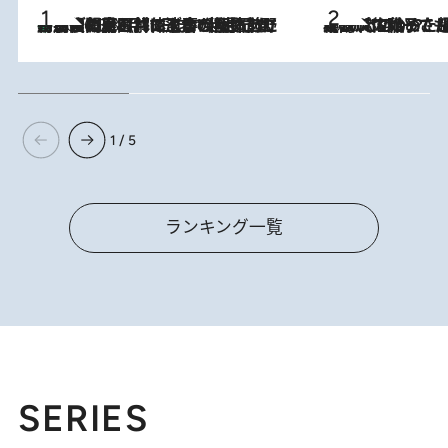
「最後に見られてよかった」上野動物園の東園パンダ舎が解体前に特別公開。8月16日まで延長されたパネル展と共に辿る“半世紀”のパンダ飼育《解体工事の図面あり》
2026.8.8
2026.8.5
【阿川佐和子さんの年とる力】なぜ70代で始めた趣味は“こんなに楽しい”のか？ ピアノ、俳句…スランプに陥っても続けられる“ある秘訣”とは
1 / 5
ランキング一覧
SERIES