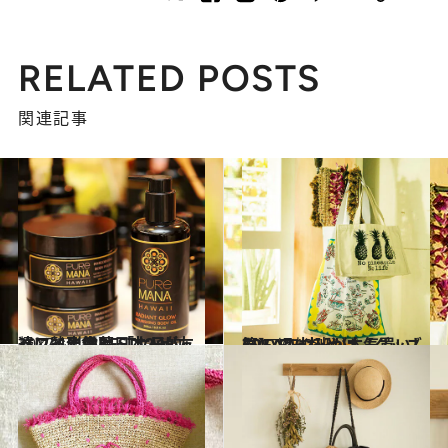
RELATED POSTS
関連記事
2017.11.13
ハワイに住む日本人が友達に熱烈推薦 「女子的」ハワイ土産BEST12！
旅＆お出かけ
2017.6.10
CREA取材班が本気買いした ハワイみやげ【グッズ篇】
旅＆お出かけ