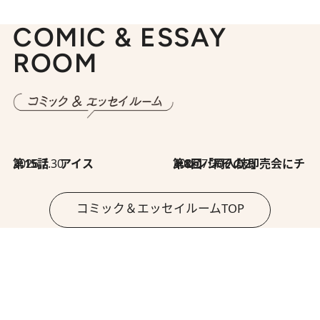
COMIC & ESSAY
ROOM
2026.7.30
第15話 アイス
2026.7.30
第8回「同人誌即売会にチャレンジ その2」
コミック＆エッセイルームTOP