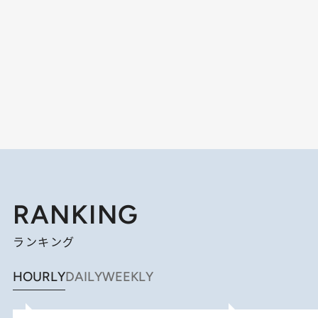
RANKING
ランキング
HOURLY
DAILY
WEEKLY