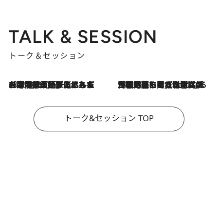
TALK & SESSION
トーク＆セッション
2026.8.3
「今後値上げがあるとすれば…」「リスクがあるのは今年の冬」エネルギー専門家が語る、ホルムズ海峡封鎖が家庭にもたらす“ある心配”
2026.8.3
「住宅建てられない…」「サーチャージ料の高値が続いている」ホルムズ海峡封鎖による影響はいつまで続く？《エネルギー専門家に聞く“どうなる日本の暮らし”》
トーク&セッション TOP