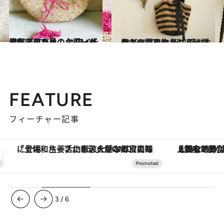
2017.6.27
人気ブロガーのクローゼットを覗き見！ ハワイを満喫するためのお買いものリスト
旅＆お出かけ
2018.7.23
麦わら帽子やかごバッグなどの夏小物 街で浮かないように取り入れる秘訣は？
ライフスタイル
FEATURE
フィーチャー記事
【銀座で出合う最旬美容】美髪ケアや上質な眠り…セルフケアのアップデートから、特別な名入れギフトまで。大人のための「ReFa GINZA」クルーズ
【夏限定ディナーコース】旬を迎
3
/
6