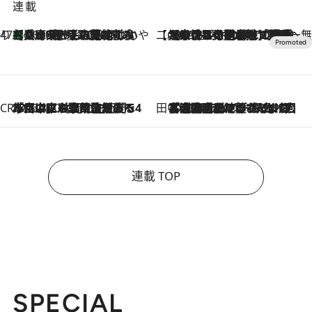
連載
47都道府県の手みやげ ひんやりスイーツで夏を満喫
【兵庫県】この夏絶対食べたい 冷やしておいしいおやつ3選 淡路島の恵みをジェラートに集約
2026.8.8
【CREA×星野リゾート】唯一無二。癒しと発見が待つ場所へ
2026.8.7
【トンボの足水浴】ヒノキの香りに包まれて涼感マックス！約13℃の湧水かけ流しを避暑地「星野温泉 トンボの湯」で体験
CREA'S CHOICE
2026.8.7
「立川にも歌舞伎があるんだよ」 片岡仁左衛門・市川中車ら豪華座組みで4年目の立川立飛歌舞伎へ
田中稲の勝手に再ブーム
2026.8.7
「湘南乃風に憧れて」観客大盛上がりの“タオル回し”に、ラッパー顔負けの高速歌唱まで…さだまさし（74）のアグレッシブすぎる現在地
連載 TOP
SPECIAL