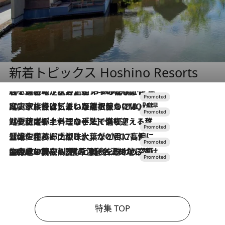
新着トピックス Hoshino Resorts
2026.8.7
【トンボの足水浴】ヒノキの香りに包まれて涼感マックス！約13℃の湧水かけ流しを避暑地「星野温泉 トンボの湯」で体験
2026.7.31
【ホテル帰省】という選択肢をOMOが提案。家族とほどよい距離を保つには「昼は実家、夜は気兼ねなくホテルで！」
2026.7.24
【夏限定ディナーコース】旬を迎える稚鮎や花ズッキーニなどをイタリア・トスカーナの郷土料理の手法で満喫！
2026.7.17
「土佐和ハーブかき氷」がOMO7高知に登場！生姜、山椒、大葉など目にも舌にも涼を呼ぶ郷土の味
2026.7.10
NEW OPEN！【界 草津】名湯の地に誕生。趣の異なる2種の温泉と上州ならではの会席・蕎麦割烹など美食を味わう究極の癒やし旅
特集 TOP