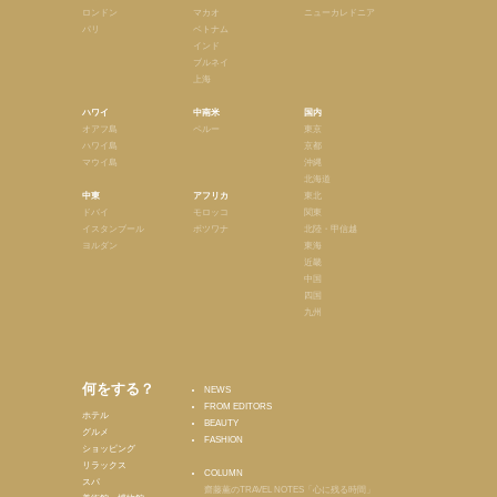
ロンドン
マカオ
ニューカレドニア
パリ
ベトナム
インド
ブルネイ
上海
ハワイ
中南米
国内
オアフ島
ペルー
東京
ハワイ島
京都
マウイ島
沖縄
北海道
中東
アフリカ
東北
ドバイ
モロッコ
関東
イスタンブール
ボツワナ
北陸・甲信越
ヨルダン
東海
近畿
中国
四国
九州
何をする？
NEWS
FROM EDITORS
ホテル
BEAUTY
グルメ
FASHION
ショッピング
リラックス
COLUMN
スパ
齋藤薫のTRAVEL NOTES「心に残る時間」