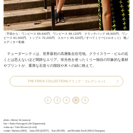
〈手前から〉ワンピース 89,640円、ワンピース 96,120円 クラッチバッグ 48,600円、ワン
ピース 81,000円、トップス 70,200円 スカート 85,320円／すべてミリー(コロネット) 靴／
エディター私物
テューダーシティは、世界最初の高層集合住宅地。クライスラー・ビルの近
くとは思えないほど閑静なエリア。蛍光色を使ったミリー独自の印象的な素材
やプリントが、重厚な石造りの階段や木々の緑に映えて。
THE FRICK COLLECTION(フリック・コレクション)
1
2
3
4
5
photo＝Akinori Ito (aosora)
hair＝Keiko Hamaguchi (Art Department)
make-up＝Yuko Mizuno (d-cord)
model＝Barbara (IMG)、Jules (RE:QUEST)、Xian (MUSE)、and Michelle Smith (MILLY-Designer)