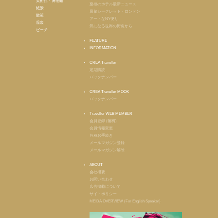
美術館・博物館
至福のホテル最新ニュース
絶景
最旬シークレット・ロンドン
散策
アートなNY便り
温泉
気になる世界の街角から
ビーチ
FEATURE
INFORMATION
CREA Traveller
定期購読
バックナンバー
CREA Traveller MOOK
バックナンバー
Traveller WEB MEMBER
会員登録 (無料)
会員情報変更
各種お手続き
メールマガジン登録
メールマガジン解除
ABOUT
会社概要
お問い合わせ
広告掲載について
サイトポリシー
MEIDA OVERVIEW (For English Speaker)