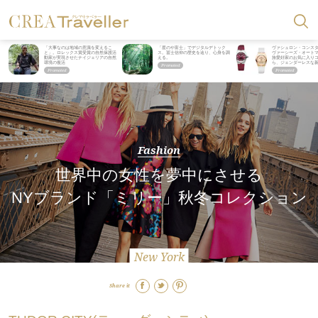
「大事なのは地域の意識を変えるこ
「星のや富士」でデジタルデトック
ヴァシュロン・コンス
と」。ロレックス賞受賞の自然保護活
ス。冨士信仰の歴史を辿り、心身を調
ヴァーシーズ・オート
動家が実現させたナイジェリアの自然
える。
旅愛好家のお気に入り
環境の復活
ら、ジェンダーレスな
Fashion
世界中の女性を夢中にさせる
NYブランド「ミリー」秋冬コレクション
New York
Share it