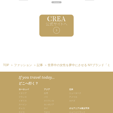
TOP
ファッション
記事
世界中の女性を夢中にさせる NYブランド「ミ
If you travel today...
どこへ行く？
ヨーロッパ
アジア
北米
イタリア
台湾
ニューヨーク
フランス
バリ
アメリカ
イギリス
スリランカ
カナダ
スペイン
カンボジア
チェコ
タイ
オセアニア＆南太平洋
スイス
ラオス
ニュージーランド