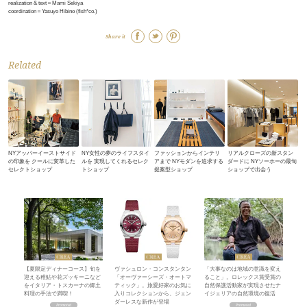
realization & text＝Mami Sekiya
coordination＝Yasuyo Hibino (fish*co.)
Share it
Related
NYアッパーイーストサイド
NY女性の夢のライフスタイ
ファッションからインテリ
リアルクローズの新スタン
の印象を クールに変革した
ルを 実現してくれるセレク
アまで NYモダンを追求する
ダードに NYソーホーの最旬
セレクトショップ
トショップ
提案型ショップ
ショップで出会う
【夏限定ディナーコース】旬を
ヴァシュロン・コンスタンタン
「大事なのは地域の意識を変え
迎える稚鮎や花ズッキーニなど
「オーヴァーシーズ・オートマ
ること」。ロレックス賞受賞の
をイタリア・トスカーナの郷土
ティック」。旅愛好家のお気に
自然保護活動家が実現させたナ
料理の手法で満喫！
入りコレクションから、ジェン
イジェリアの自然環境の復活
ダーレスな新作が登場