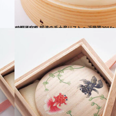
2014.11.29
47都道府県 怒涛の手土産リスト ～近畿篇2014
グルメ