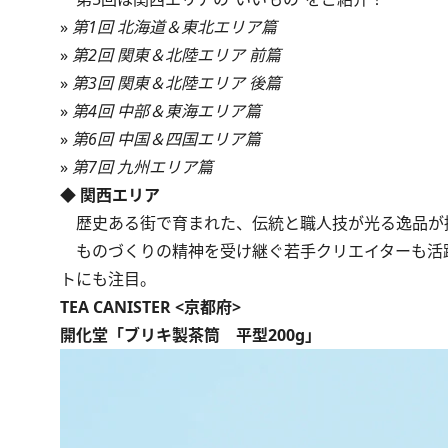
»
第1回 北海道＆東北エリア篇
»
第2回 関東＆北陸エリア 前篇
»
第3回 関東＆北陸エリア 後篇
»
第4回 中部＆東海エリア篇
»
第6回 中国＆四国エリア篇
»
第7回 九州エリア篇
◆ 関西エリア
歴史ある街で育まれた、伝統と職人技が光る逸品が
ものづくりの精神を受け継ぐ若手クリエイターも活
トにも注目。
TEA CANISTER <京都府>
開化堂「ブリキ製茶筒 平型200g」