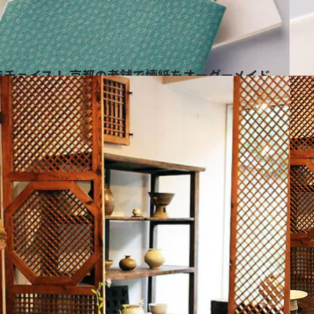
でチョイス！ 京都の老舗で懐紙をオーダーメイド