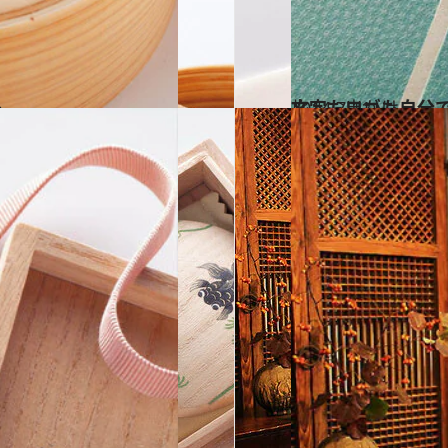
～
2014.7.11
文字もロゴも自分
旅＆お出かけ