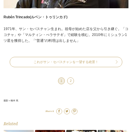
Rubén Trincado(ルベン・トゥリンカド)
1971年、サン・セバスチャン生まれ。祖母が始めた店を父から引き継ぐ。「コ
コチャ」や「マルティン・べラサテギ」で経験を積む。2010年にミシュラン1
ツ星を獲得した。「“普通”の料理は出しません」
これがサン・セバスチャンを一望する絶景！
1
2
撮影＝橋本 篤
Share it
Related