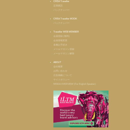
CREA Traveller
定期購読
バックナンバー
CREA Traveller MOOK
バックナンバー
Traveller WEB MEMBER
会員登録 (無料)
会員情報変更
各種お手続き
メールマガジン登録
メールマガジン解除
ABOUT
会社概要
お問い合わせ
広告掲載について
サイトポリシー
MEIDA OVERVIEW (For English Speaker)