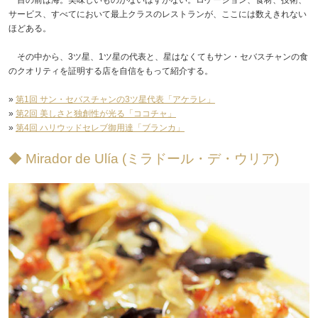
サービス、すべてにおいて最上クラスのレストランが、ここには数えきれない
ほどある。
その中から、3ツ星、1ツ星の代表と、星はなくてもサン・セバスチャンの食
のクオリティを証明する店を自信をもって紹介する。
»
第1回 サン・セバスチャンの3ツ星代表「アケラレ」
»
第2回 美しさと独創性が光る「ココチャ」
»
第4回 ハリウッドセレブ御用達「ブランカ」
◆ Mirador de Ulía (ミラドール・デ・ウリア)