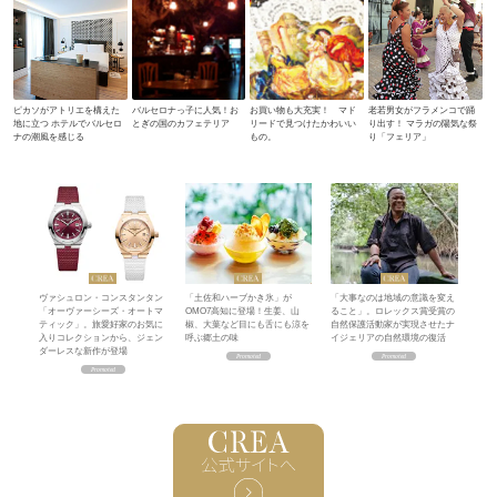
ピカソがアトリエを構えた
バルセロナっ子に人気！お
お買い物も大充実！ マド
老若男女がフラメンコで踊
地に立つ ホテルでバルセロ
とぎの国のカフェテリア
リードで見つけたかわいい
り出す！ マラガの陽気な祭
ナの潮風を感じる
もの。
り「フェリア」
ヴァシュロン・コンスタンタン
「土佐和ハーブかき氷」が
「大事なのは地域の意識を変え
「オーヴァーシーズ・オートマ
OMO7高知に登場！生姜、山
ること」。ロレックス賞受賞の
ティック」。旅愛好家のお気に
椒、大葉など目にも舌にも涼を
自然保護活動家が実現させたナ
入りコレクションから、ジェン
呼ぶ郷土の味
イジェリアの自然環境の復活
ダーレスな新作が登場