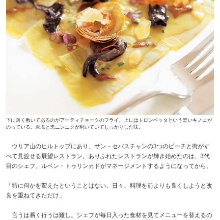
下に薄く敷いてあるのがアーティチョークのフライ。上にはトロンペッタという黒いキノコが
のっている。岩塩と黒ニンニクが利いていてしっかりした味。
ウリア山のヒルトップにあり、サン・セバスチャンの3つのビーチと街がす
べて見渡せる展望レストラン。ありふれたレストランが輝き始めたのは、3代
目のシェフ、ルベン・トゥリンカドがマネージメントするようになってから。
「特に何かを変えたということはない。日々、料理を前よりも良くしようと改
良を重ねてきただけ」
言うは易く行うは難し。シェフが毎日入った食材を見てメニューを替えるの