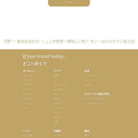
TOP
旅＆お出かけ
ここが世界一美味しい街！ サン・セバスチャン至上の4
If you travel today...
どこへ行く？
ヨーロッパ
アジア
北米
イタリア
台湾
ニューヨーク
フランス
バリ
アメリカ
イギリス
スリランカ
カナダ
スペイン
カンボジア
チェコ
タイ
オセアニア＆南太平洋
スイス
ラオス
ニュージーランド
ロンドン
マカオ
ニューカレドニア
パリ
ベトナム
インド
ブルネイ
上海
ハワイ
中南米
国内
オアフ島
ペルー
東京