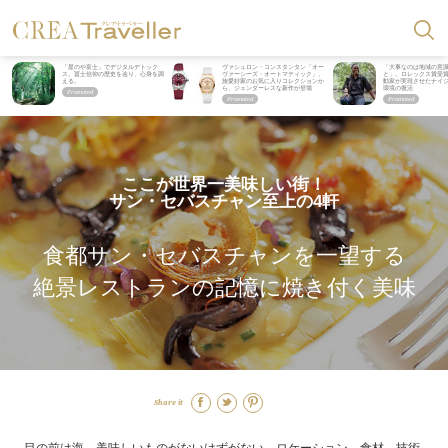
「星のや富士」でデジタルデトック
ヴァシュロン・コンスタンタン「オー
「大事なのは地域の意
ス。冨士信仰の歴史を辿り、心身を調
ヴァーシーズ・オートマティック」。
と」。ロレックス賞受
える。
旅愛好家のお気に入りコレクションか
動家が実現させたナイ
ら、ジェンダーレスな新作が登場
環境の復活
ここが世界一美味しい街！
サン・セバスチャン至上の4軒
食都サン・セバスチャンを一望する
絶景レストランの記憶に焼き付く美味
Share it
目の前は海。美味しいものがないはずがない。ロケーション、食材、技術、