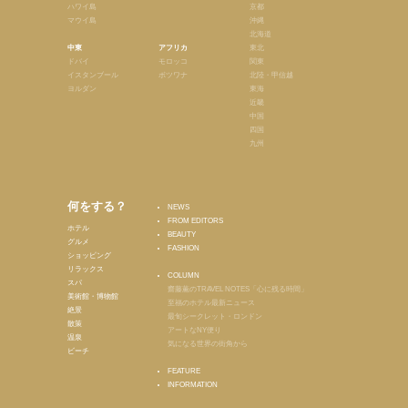
ハワイ島
京都
マウイ島
沖縄
北海道
中東
アフリカ
東北
ドバイ
モロッコ
関東
イスタンブール
ボツワナ
北陸・甲信越
ヨルダン
東海
近畿
中国
四国
九州
何をする？
NEWS
FROM EDITORS
ホテル
BEAUTY
グルメ
FASHION
ショッピング
リラックス
COLUMN
スパ
齋藤薫のTRAVEL NOTES「心に残る時間」
美術館・博物館
至福のホテル最新ニュース
絶景
最旬シークレット・ロンドン
散策
アートなNY便り
温泉
気になる世界の街角から
ビーチ
FEATURE
INFORMATION