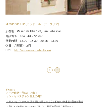
Mirador de Ulía(ミラドール・デ・ウリア)
所在地 Paseo de Ulía 193, San Sebastián
電話番号 +34-943-272-707
営業時間 13:00～15:30、20:15～23:30
休日 月曜夜～火曜
URL
http://www.miradordeulia.es/
1
2
Feature
ここが世界一美味しい街！
サン・セバスチャン至上の4軒
→ サン・セバスチャンの海を望む名店で ハリウッドセレブ御用達の美食を堪能
→ 美しさと独創性はピカイチ！ “新バスク料理”を受け継ぐ若手シェフ