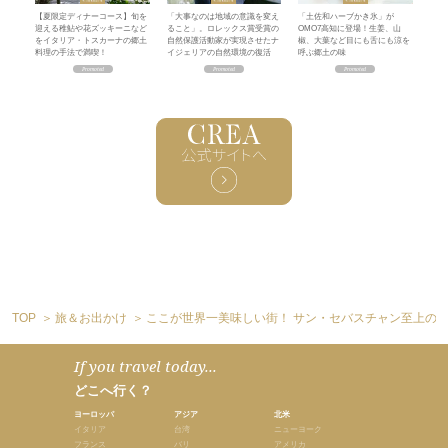
【夏限定ディナーコース】旬を
「大事なのは地域の意識を変え
「土佐和ハーブかき氷」が
迎える稚鮎や花ズッキーニなど
ること」。ロレックス賞受賞の
OMO7高知に登場！生姜、山
をイタリア・トスカーナの郷土
自然保護活動家が実現させたナ
椒、大葉など目にも舌にも涼を
料理の手法で満喫！
イジェリアの自然環境の復活
呼ぶ郷土の味
TOP
旅＆お出かけ
ここが世界一美味しい街！ サン・セバスチャン至上の4
If you travel today...
どこへ行く？
ヨーロッパ
アジア
北米
イタリア
台湾
ニューヨーク
フランス
バリ
アメリカ