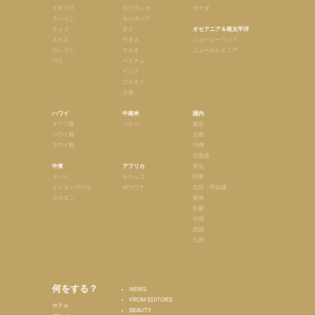
イギリス
スリランカ
カナダ
スペイン
カンボジア
チェコ
タイ
オセアニア＆南太平洋
スイス
ラオス
ニュージーランド
ロンドン
マカオ
ニューカレドニア
パリ
ベトナム
インド
ブルネイ
上海
ハワイ
中南米
国内
オアフ島
ペルー
東京
ハワイ島
京都
マウイ島
沖縄
北海道
中東
アフリカ
東北
ドバイ
モロッコ
関東
イスタンブール
ボツワナ
北陸・甲信越
ヨルダン
東海
近畿
中国
四国
九州
何をする？
NEWS
FROM EDITORS
ホテル
BEAUTY