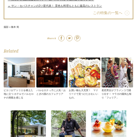
→ サン・セバスチャンの3ツ星代表！ 景色も料理もともに最高のレストラン
この特集の一覧へ
撮影＝橋本 篤
Share it
Related
ピカソがアトリエを構えた
バルセロナっ子に人気！お
お買い物も大充実！ マド
老若男女がフラメンコで踊
地に立つ ホテルでバルセロ
とぎの国のカフェテリア
リードで見つけたかわいい
り出す！ マラガの陽気な祭
ナの潮風を感じる
もの。
り「フェリア」