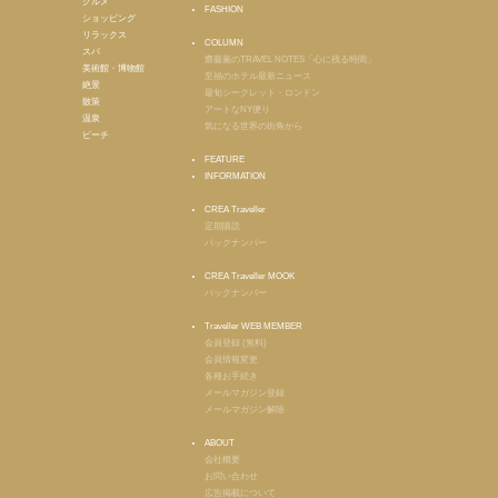
グルメ
FASHION
ショッピング
リラックス
COLUMN
スパ
齋藤薫のTRAVEL NOTES「心に残る時間」
美術館・博物館
至福のホテル最新ニュース
絶景
最旬シークレット・ロンドン
散策
アートなNY便り
温泉
気になる世界の街角から
ビーチ
FEATURE
INFORMATION
CREA Traveller
定期購読
バックナンバー
CREA Traveller MOOK
バックナンバー
Traveller WEB MEMBER
会員登録 (無料)
会員情報変更
各種お手続き
メールマガジン登録
メールマガジン解除
ABOUT
会社概要
お問い合わせ
広告掲載について