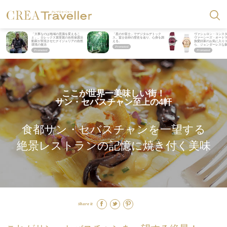
「大事なのは地域の意識を変えるこ
「星のや富士」でデジタルデトック
ヴァシュロン・コンス
と」。ロレックス賞受賞の自然保護活
ス。冨士信仰の歴史を辿り、心身を調
ヴァーシーズ・オート
動家が実現させたナイジェリアの自然
える。
旅愛好家のお気に入り
環境の復活
ら、ジェンダーレスな
ここが世界一美味しい街！
サン・セバスチャン至上の4軒
食都サン・セバスチャンを一望する
絶景レストランの記憶に焼き付く美味
Share it