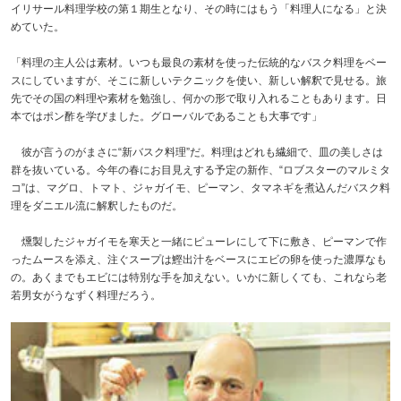
イリサール料理学校の第１期生となり、その時にはもう「料理人になる」と決
めていた。
「料理の主人公は素材。いつも最良の素材を使った伝統的なバスク料理をベー
スにしていますが、そこに新しいテクニックを使い、新しい解釈で見せる。旅
先でその国の料理や素材を勉強し、何かの形で取り入れることもあります。日
本ではポン酢を学びました。グローバルであることも大事です」
彼が言うのがまさに“新バスク料理”だ。料理はどれも繊細で、皿の美しさは
群を抜いている。今年の春にお目見えする予定の新作、“ロブスターのマルミタ
コ”は、マグロ、トマト、ジャガイモ、ピーマン、タマネギを煮込んだバスク料
理をダニエル流に解釈したものだ。
燻製したジャガイモを寒天と一緒にピューレにして下に敷き、ピーマンで作
ったムースを添え、注ぐスープは鰹出汁をベースにエビの卵を使った濃厚なも
の。あくまでもエビには特別な手を加えない。いかに新しくても、これなら老
若男女がうなずく料理だろう。