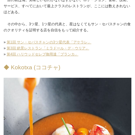
サービス、すべてにおいて最上クラスのレストランが、ここには数えきれない
ほどある。
その中から、3ツ星、1ツ星の代表と、星はなくてもサン・セバスチャンの食
のクオリティを証明する店を自信をもって紹介する。
»
第1回 サン・セバスチャンの3ツ星代表「アケラレ」
»
第3回 絶景レストラン「ミラドール・デ・ウリア」
»
第4回 ハリウッドセレブ御用達「ブランカ」
◆ Kokotxa (ココチャ)