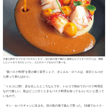
今春の新作“ロブスターのマルミタコ”。目の前の海で獲れた新鮮なロブスターの下には、燻製
したジャガイモのピューレ。エビのスープをかけて食べる。
“新バスク料理”を受け継ぐ若手シェフ、ダニエル・ロペスは、前日トルコか
ら帰って来たばかり。
「トルコに2軒、店を出したところなんです。トルコで初めてのバスク料理店
なので嬉しい。私はどこに行くときもバスク料理を知ってもらいたいと思って
いるので」
サン・セバスチャンに生まれ、目の前の海で遊んで育った。16歳でルイス・