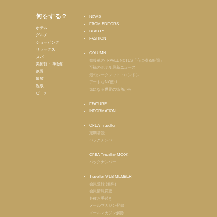
何をする？
NEWS
FROM EDITORS
ホテル
BEAUTY
グルメ
FASHION
ショッピング
リラックス
COLUMN
スパ
齋藤薫のTRAVEL NOTES「心に残る時間」
美術館・博物館
至福のホテル最新ニュース
絶景
最旬シークレット・ロンドン
散策
アートなNY便り
温泉
気になる世界の街角から
ビーチ
FEATURE
INFORMATION
CREA Traveller
定期購読
バックナンバー
CREA Traveller MOOK
バックナンバー
Traveller WEB MEMBER
会員登録 (無料)
会員情報変更
各種お手続き
メールマガジン登録
メールマガジン解除