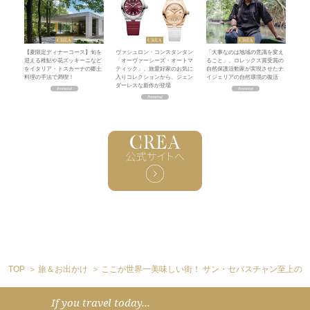
【夏限定ディナーコース】旬を
ヴァシュロン・コンスタンタン
「大事なのは地域の意識を変え
迎える稚鮎や花ズッキーニなど
「オーヴァーシーズ・オートマ
ること」。ロレックス賞受賞の
をイタリア・トスカーナの郷土
ティック」。旅愛好家のお気に
自然保護活動家が実現させたナ
料理の手法で満喫！
入りコレクションから、ジェン
イジェリアの自然環境の復活
ダーレスな新作が登場
TOP
旅＆お出かけ
ここが世界一美味しい街！ サン・セバスチャン至上の4
If you travel today...