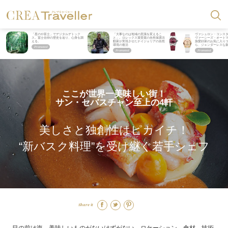
「星のや富士」でデジタルデトック
「大事なのは地域の意識を変えるこ
ヴァシュロン・コンス
ス。冨士信仰の歴史を辿り、心身を調
と」。ロレックス賞受賞の自然保護活
ヴァーシーズ・オート
える。
動家が実現させたナイジェリアの自然
旅愛好家のお気に入り
環境の復活
ら、ジェンダーレスな
ここが世界一美味しい街！
サン・セバスチャン至上の4軒
美しさと独創性はピカイチ！
“新バスク料理”を受け継ぐ若手シェフ
Share it
目の前は海。美味しいものがないはずがない。ロケーション、食材、技術、