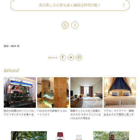
皿の美しさが群を抜く繊細な料理の数々
1
2
撮影＝橋本 篤
Share it
Related
魚介が自慢のスペインバル
バルセロナの必食チョコレ
快眠マットレスがご自慢の
リアル・マドリード 風格
でイソギンチャクを食べる
ートリスト
ホテルで スタイリッシュな
あるホテルで贅沢に過ごす
バルセロナ滞在を