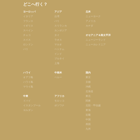
どこへ行く？
ヨーロッパ
アジア
北米
イタリア
台湾
ニューヨーク
フランス
バリ
アメリカ
イギリス
スリランカ
カナダ
スペイン
カンボジア
チェコ
タイ
オセアニア＆南太平洋
スイス
ラオス
ニュージーランド
ロンドン
マカオ
ニューカレドニア
パリ
ベトナム
インド
ブルネイ
上海
ハワイ
中南米
国内
オアフ島
ペルー
東京
ハワイ島
京都
マウイ島
沖縄
北海道
中東
アフリカ
東北
ドバイ
モロッコ
関東
イスタンブール
ボツワナ
北陸・甲信越
ヨルダン
東海
近畿
中国
四国
九州