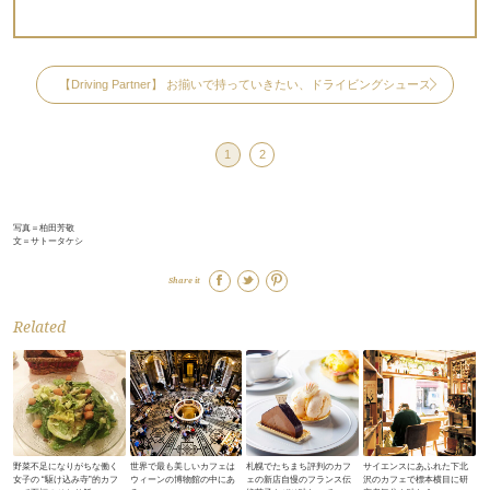
【Driving Partner】 お揃いで持っていきたい、ドライビングシューズ
1
2
写真＝柏田芳敬
文＝サトータケシ
Share it
Related
野菜不足になりがちな働く
世界で最も美しいカフェは
札幌でたちまち評判のカフ
サイエンスにあふれた下北
女子の “駆け込み寺”的カフ
ウィーンの博物館の中にあ
ェの新店自慢のフランス伝
沢のカフェで標本横目に研