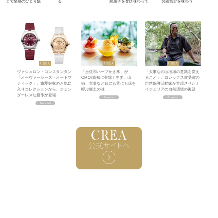
ェで至福のひとり飯
る
統菓子をぜひ味わって
究者気分を味わう
ヴァシュロン・コンスタンタン
「土佐和ハーブかき氷」が
「大事なのは地域の意識を変え
「オーヴァーシーズ・オートマ
OMO7高知に登場！生姜、山
ること」。ロレックス賞受賞の
ティック」。旅愛好家のお気に
椒、大葉など目にも舌にも涼を
自然保護活動家が実現させたナ
入りコレクションから、ジェン
呼ぶ郷土の味
イジェリアの自然環境の復活
ダーレスな新作が登場