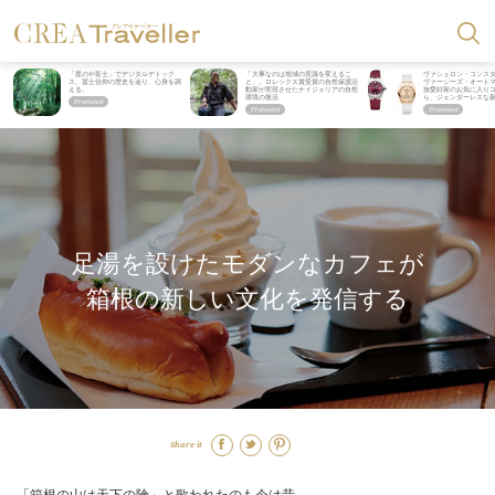
「星のや富士」でデジタルデトック
「大事なのは地域の意識を変えるこ
ヴァシュロン・コンス
ス。冨士信仰の歴史を辿り、心身を調
と」。ロレックス賞受賞の自然保護活
ヴァーシーズ・オート
える。
動家が実現させたナイジェリアの自然
旅愛好家のお気に入り
環境の復活
ら、ジェンダーレスな
足湯を設けたモダンなカフェが
箱根の新しい文化を発信する
Share it
「箱根の山は天下の険」と歌われたのも今は昔。