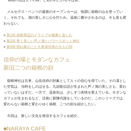
メルセデス・ベンツの最新のオープンカーは、快調に箱根の山を登ってい
く。それでも、湖の美しさに心を打たれ、温泉に癒やされるのは、今も昔も変
わらない。
»
第1回 箱根周辺のドライブを颯爽と楽しむ
»
第2回 青く美しい芦ノ湖とパワースポット神社
»
第4回 隠れ家のごとき奥湯河原の大人の宿
信仰の場とモダンなカフェ
新旧二つの箱根の顔
箱根神社は古来、山岳信仰の対象として人々の信心を得ていた。その凜とし
た空気は、当時をしのばせる。九頭龍伝説が生まれた芦ノ湖の美しさも、変わ
っていないはずだ。一方で、温泉街は、少しずつ表情を変えている。モダンな
カフェが生まれるなど、活発に新陳代謝をしているのだ。このシリーズでは、
変わらない箱根と変わりゆく箱根、二つの顔を紹介したい。
今回は、新しい文化を発信するカフェを紹介。
■NARAYA CAFE