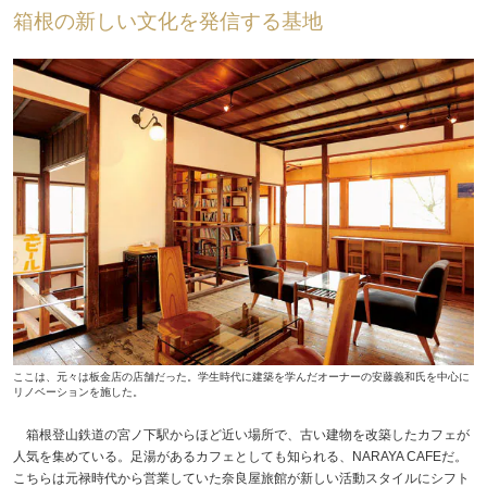
箱根の新しい文化を発信する基地
ここは、元々は板金店の店舗だった。学生時代に建築を学んだオーナーの安藤義和氏を中心に
リノベーションを施した。
箱根登山鉄道の宮ノ下駅からほど近い場所で、古い建物を改築したカフェが
人気を集めている。足湯があるカフェとしても知られる、NARAYA CAFEだ。
こちらは元禄時代から営業していた奈良屋旅館が新しい活動スタイルにシフト