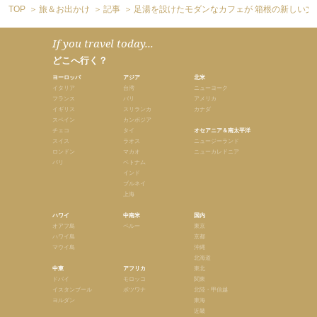
TOP
旅＆お出かけ
記事
足湯を設けたモダンなカフェが 箱根の新しい文
If you travel today...
どこへ行く？
ヨーロッパ
アジア
北米
イタリア
台湾
ニューヨーク
フランス
バリ
アメリカ
イギリス
スリランカ
カナダ
スペイン
カンボジア
チェコ
タイ
オセアニア＆南太平洋
スイス
ラオス
ニュージーランド
ロンドン
マカオ
ニューカレドニア
パリ
ベトナム
インド
ブルネイ
上海
ハワイ
中南米
国内
オアフ島
ペルー
東京
ハワイ島
京都
マウイ島
沖縄
北海道
中東
アフリカ
東北
ドバイ
モロッコ
関東
イスタンブール
ボツワナ
北陸・甲信越
ヨルダン
東海
近畿