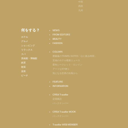
中国
四国
九州
何をする？
NEWS
FROM EDITORS
ホテル
BEAUTY
グルメ
FASHION
ショッピング
リラックス
COLUMN
スパ
齋藤薫のTRAVEL NOTES「心に残る時間」
美術館・博物館
至福のホテル最新ニュース
絶景
最旬シークレット・ロンドン
散策
アートなNY便り
温泉
気になる世界の街角から
ビーチ
FEATURE
INFORMATION
CREA Traveller
定期購読
バックナンバー
CREA Traveller MOOK
バックナンバー
Traveller WEB MEMBER