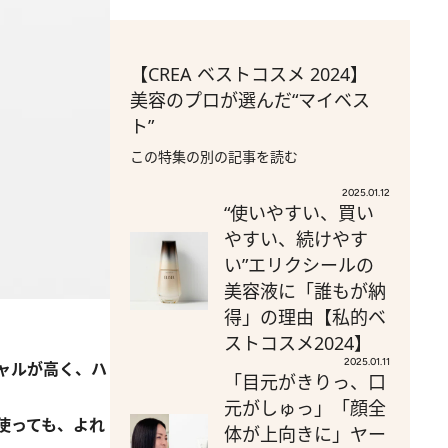
【CREA ベストコスメ 2024】
美容のプロが選んだ“マイベス
ト”
この特集の別の記事を読む
2025.01.12
“使いやすい、買い
やすい、続けやす
い”エリクシールの
美容液に「誰もが納
得」の理由【私的ベ
ストコスメ2024】
2025.01.11
ャルが高く、ハ
「目元がきりっ、口
元がしゅっ」「顔全
使っても、よれ
体が上向きに」ヤー