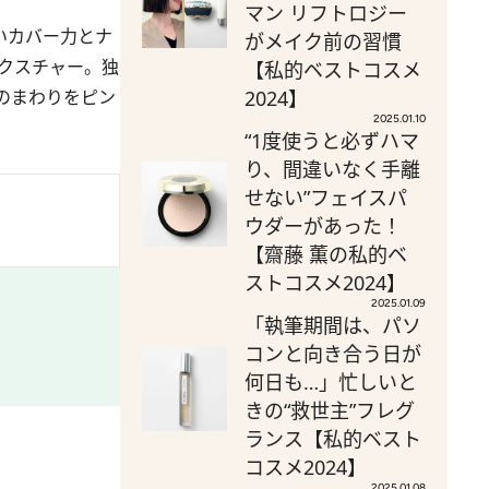
マン リフトロジー
いカバー力とナ
がメイク前の習慣
クスチャー。独
【私的ベストコスメ
のまわりをピン
2024】
2025.01.10
“1度使うと必ずハマ
り、間違いなく手離
せない”フェイスパ
ウダーがあった！
【齋藤 薫の私的ベ
ストコスメ2024】
2025.01.09
「執筆期間は、パソ
コンと向き合う日が
何日も…」忙しいと
きの“救世主”フレグ
ランス【私的ベスト
コスメ2024】
2025.01.08