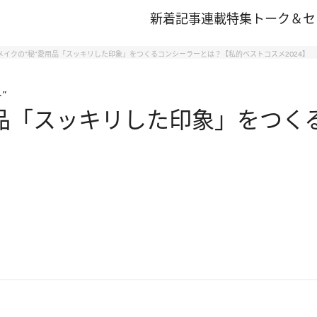
新着記事
連載
特集
トーク＆セ
メイクの“秘”愛用品「スッキリした印象」をつくるコンシーラーとは？【私的ベストコスメ2024】
”
用品「スッキリした印象」をつく