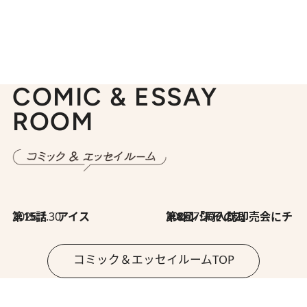
COMIC & ESSAY
ROOM
2026.7.30
第15話 アイス
2026.7.30
第8回「同人誌即売会にチャレンジ その2」
コミック＆エッセイルームTOP