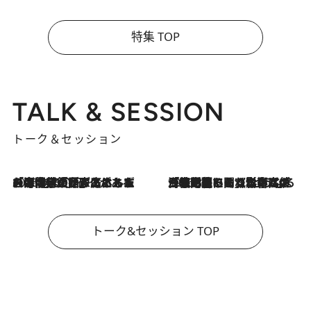
特集 TOP
TALK & SESSION
トーク＆セッション
2026.8.3
「今後値上げがあるとすれば…」「リスクがあるのは今年の冬」エネルギー専門家が語る、ホルムズ海峡封鎖が家庭にもたらす“ある心配”
2026.8.3
「住宅建てられない…」「サーチャージ料の高値が続いている」ホルムズ海峡封鎖による影響はいつまで続く？《エネルギー専門家に聞く“どうなる日本の暮らし”》
トーク&セッション TOP