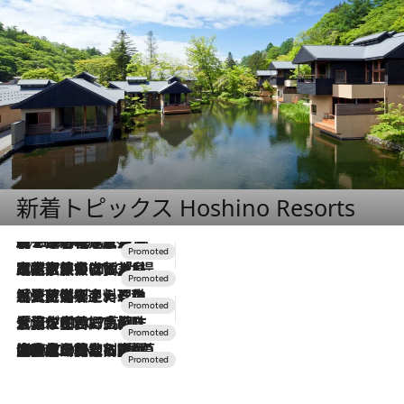
新着トピックス Hoshino Resorts
2026.8.7
【トンボの足水浴】ヒノキの香りに包まれて涼感マックス！約13℃の湧水かけ流しを避暑地「星野温泉 トンボの湯」で体験
2026.7.31
【ホテル帰省】という選択肢をOMOが提案。家族とほどよい距離を保つには「昼は実家、夜は気兼ねなくホテルで！」
2026.7.24
【夏限定ディナーコース】旬を迎える稚鮎や花ズッキーニなどをイタリア・トスカーナの郷土料理の手法で満喫！
2026.7.17
「土佐和ハーブかき氷」がOMO7高知に登場！生姜、山椒、大葉など目にも舌にも涼を呼ぶ郷土の味
2026.7.10
NEW OPEN！【界 草津】名湯の地に誕生。趣の異なる2種の温泉と上州ならではの会席・蕎麦割烹など美食を味わう究極の癒やし旅