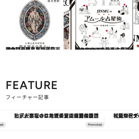
2026.7.31
【今月のあなたの運勢は？】心理占星学研究家 岡本翔子の星占い
占い
2024.6.15
【あなたの恋愛運は？】JINMUのアムール占星術 愛とエロスのジンムリズム
占い
FEATURE
フィーチャー記事
「大事なのは地域の意識を変えること」。ロレックス賞受賞の自然保護活動家が実現させたナイジェリアの自然環境の復活
【夏限定ディナーコース】旬を迎