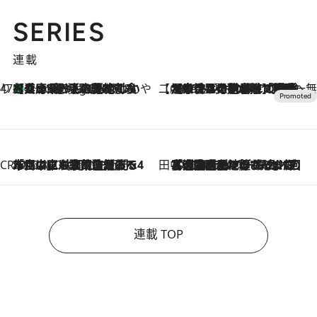
SERIES
連載
47都道府県の手みやげ ひんやりスイーツで夏を満喫
【兵庫県】この夏絶対食べたい 冷やしておいしいおやつ3選 淡路島の恵みをジェラートに集約
4 Hours Ago
【CREA×星野リゾート】唯一無二。癒しと発見が待つ場所へ
2026.8.7
【トンボの足水浴】ヒノキの香りに包まれて涼感マックス！約13℃の湧水かけ流しを避暑地「星野温泉 トンボの湯」で体験
CREA'S CHOICE
2026.8.7
「立川にも歌舞伎があるんだよ」 片岡仁左衛門・市川中車ら豪華座組みで4年目の立川立飛歌舞伎へ
田中稲の勝手に再ブーム
2026.8.7
「湘南乃風に憧れて」観客大盛上がりの“タオル回し”に、ラッパー顔負けの高速歌唱まで…さだまさし（74）のアグレッシブすぎる現在地
連載 TOP