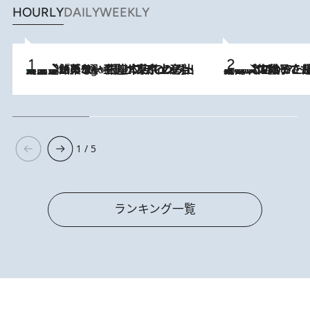
HOURLY
DAILY
WEEKLY
【間違いのない王道・東京土産】資生堂パーラー 銀座本店でのみ出会える銘菓5選《極上プディング・濃厚チーズケーキ・ボンボンショコラほか》
4 Hours Ago
2026.8.5
【阿川佐和子さんの年とる力】なぜ70代で始めた趣味は“こんなに楽しい”のか？ ピアノ、俳句…スランプに陥っても続けられる“ある秘訣”とは
1 / 5
ランキング一覧