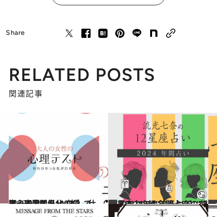
Share
RELATED POSTS
関連記事
2025.9.28
【心理テスト100本】で知る本当の自分 恋愛、仕事、人間関係…
占い
2023.12.16
【2024年の年間占い】“視える占い師”流光七奈の12星座占い
占い