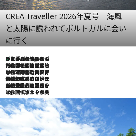
CREA Traveller 2026年夏号 海風
と太陽に誘われてポルトガルに会い
に行く
リスボンの絶品スイーツ「パステル・デ・ナタ」とは？ポルトガル伝統の奥深い世界へ
4 Hours Ago
2026.7.27
「私の祖国はポルトガル語です」国民的詩人フェルナンド・ペソアと、彼が愛した文学の街を歩く
2026.7.26
ポルトガル近海が育む極上の海の幸。キリリと冷えた白ワインと愉しむ、シーフード専門店の贅沢
2026.7.22
伝統の味をモダンに昇華。高感度な地元客が集う、リスボンの最旬ガストロノミー
2026.7.21
大航海時代の栄華から、震災、独裁、そして革命へ。ポルトガル・首都リスボンの石畳に刻まれた「歴史の光と影」
2026.7.13
エッセイ・ヤマザキマリ「慎ましくも美しき国 ポルトガル」