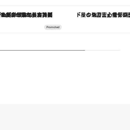
【銀座で出合う最旬美容】美髪ケアや上質な眠り…セルフケアのアップデートから、特別な名入れギフトまで。大人のための「ReFa GINZA」クルーズ
「星のや富士」でデジタルデトックス。冨士信仰の歴史を