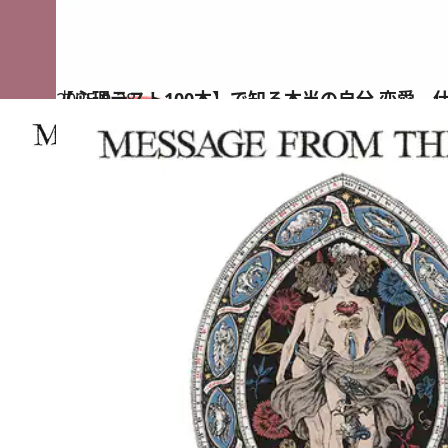
2025.9.28
【心理テスト100本】で知る本当の自分 恋愛、
占い