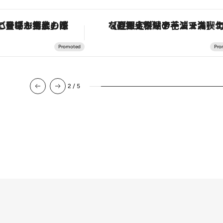
「土佐和ハーブかき氷」がOMO7高知に登場！生姜、山椒、大葉など目にも舌にも涼を呼ぶ郷土の味
【夏限定ディナーコース】旬を迎える稚鮎や花ズッキーニなどをイタリア・トスカーナの郷土料理の手法で満喫
2
/
5