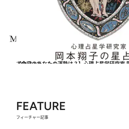
2026.7.31
【今月のあなたの運勢は？】心理占星学研究家 
占い
FEATURE
フィーチャー記事