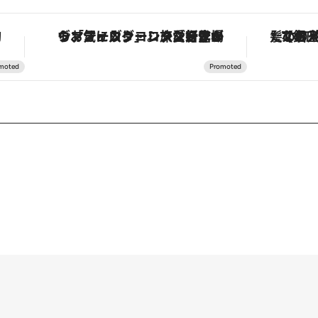
！
ヴァシュロン・コンスタンタン「オーヴァーシーズ・オートマティック」。旅愛好家のお気に入りコレクションから、ジェンダーレスな新作が登場