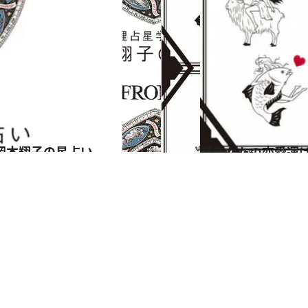
岡本翔子の星占い
2024.6.15
【あなたの恋愛運は？】JINMUのアムール占星術 愛とエロスのジンムリズム
占い