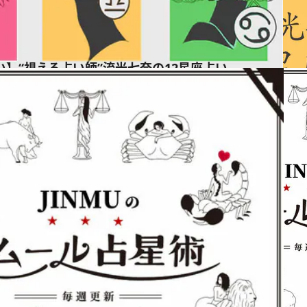
占い】“視える占い師”流光七奈の12星座占い