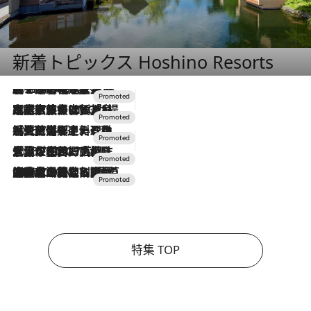
新着トピックス Hoshino Resorts
2026.8.7
【トンボの足水浴】ヒノキの香りに包まれて涼感マックス！約13℃の湧水かけ流しを避暑地「星野温泉 トンボの湯」で体験
2026.7.31
【ホテル帰省】という選択肢をOMOが提案。家族とほどよい距離を保つには「昼は実家、夜は気兼ねなくホテルで！」
2026.7.24
【夏限定ディナーコース】旬を迎える稚鮎や花ズッキーニなどをイタリア・トスカーナの郷土料理の手法で満喫！
2026.7.17
「土佐和ハーブかき氷」がOMO7高知に登場！生姜、山椒、大葉など目にも舌にも涼を呼ぶ郷土の味
2026.7.10
NEW OPEN！【界 草津】名湯の地に誕生。趣の異なる2種の温泉と上州ならではの会席・蕎麦割烹など美食を味わう究極の癒やし旅
特集 TOP