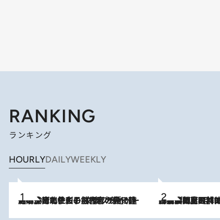
RANKING
ランキング
HOURLY
DAILY
WEEKLY
2026.8.3
《「文士の子ども被害者の会」発足！》阿川佐和子（72）が語る遠藤周作に北杜夫、劇作家・矢代静一の子どもたちの“文豪プライベート事件簿”
2026.8.8
「最後に見られてよかった」上野動物園の東園パンダ舎が解体前に特別公開。8月16日まで延長されたパネル展と共に辿る“半世紀”のパンダ飼育《解体工事の図面あり》