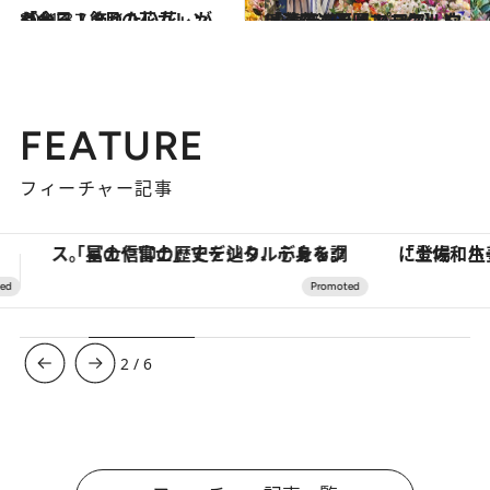
2021.8.1
「今日、飾りたい花」がわかる！ 8月の花カレンダー
ライフスタイル
2023.8.19
【花で巡るバンコク】 ウィークエンドマーケットは カラフル＆パワフルな「造花」天国！
ライフスタイル
FEATURE
フィーチャー記事
「土佐和ハーブかき氷」がOMO7高知に登場！生姜、山椒、大葉など目にも舌にも涼を呼ぶ郷土の味
【銀座で出合う最旬美容】美髪ケアや上質な眠
3
/
6