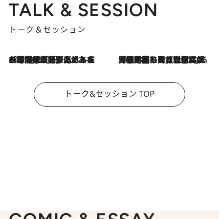
TALK & SESSION
トーク＆セッション
2026.8.3
「今後値上げがあるとすれば…」「リスクがあるのは今年の冬」エネルギー専門家が語る、ホルムズ海峡封鎖が家庭にもたらす“ある心配”
2026.8.3
「住宅建てられない…」「サーチャージ料の高値が続いている」ホルムズ海峡封鎖による影響はいつまで続く？《エネルギー専門家に聞く“どうなる日本の暮らし”》
トーク&セッション TOP