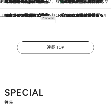
そおだよおこの関西おいしい、おやつ紀行
［大阪府箕面市］一皿一皿目の前で仕上げられる、料理を巧みに組み込んだアシェットデセールコース「ミチル アシェット デセール（Michiru assiette dessert）」
4 Hours Ago
47都道府県の手みやげ ひんやりスイーツで夏を満喫
【和歌山県】この夏絶対食べたい 冷やしておいしいおやつ3選 みかんがごろっと丸ごと入ったジュレ
4 Hours Ago
【CREA×星野リゾート】唯一無二。癒しと発見が待つ場所へ
2026.8.7
【トンボの足水浴】ヒノキの香りに包まれて涼感マックス！約13℃の湧水かけ流しを避暑地「星野温泉 トンボの湯」で体験
CREA'S CHOICE
2026.8.7
「立川にも歌舞伎があるんだよ」 片岡仁左衛門・市川中車ら豪華座組みで4年目の立川立飛歌舞伎へ
連載 TOP
SPECIAL
特集