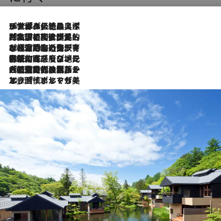
2026.8.8
リスボンの絶品スイーツ「パステル・デ・ナタ」とは？ポルトガル伝統の奥深い世界へ
2026.7.27
「私の祖国はポルトガル語です」国民的詩人フェルナンド・ペソアと、彼が愛した文学の街を歩く
2026.7.26
ポルトガル近海が育む極上の海の幸。キリリと冷えた白ワインと愉しむ、シーフード専門店の贅沢
2026.7.22
伝統の味をモダンに昇華。高感度な地元客が集う、リスボンの最旬ガストロノミー
2026.7.21
大航海時代の栄華から、震災、独裁、そして革命へ。ポルトガル・首都リスボンの石畳に刻まれた「歴史の光と影」
2026.7.13
エッセイ・ヤマザキマリ「慎ましくも美しき国 ポルトガル」