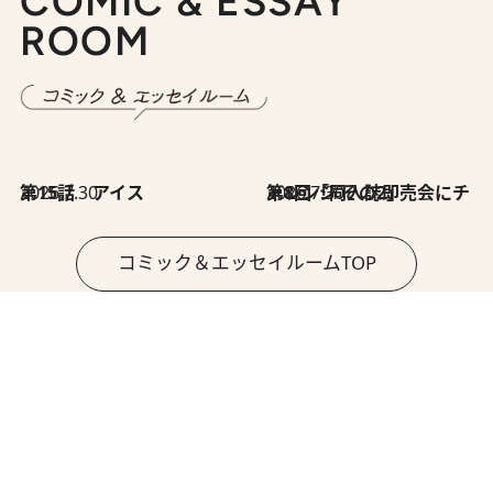
COMIC & ESSAY
ROOM
2026.7.30
第15話 アイス
2026.7.30
第8回「同人誌即売会にチャレンジ その2」
コミック＆エッセイルームTOP