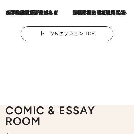
2026.8.3
「今後値上げがあるとすれば…」「リスクがあるのは今年の冬」エネルギー専門家が語る、ホルムズ海峡封鎖が家庭にもたらす“ある心配”
2026.8.3
「住宅建てられない…」「サーチャージ料の高値が続いている」ホルムズ海峡封鎖による影響はいつまで続く？《エネルギー専門家に聞く“どうなる日本の暮らし”》
トーク&セッション TOP
COMIC & ESSAY
ROOM