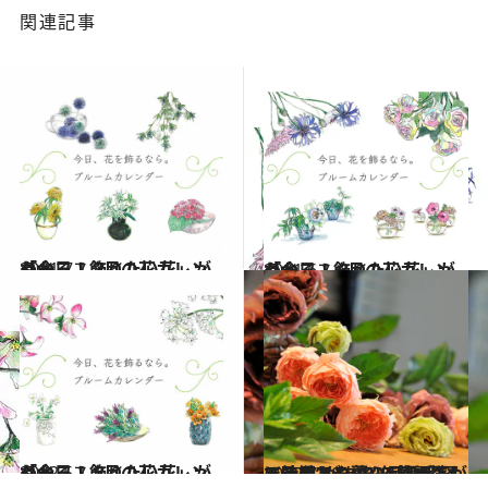
関連記事
2021.7.1
「今日、飾りたい花」がわかる！ 7月の花カレンダー
ライフスタイル
2021.6.1
「今日、飾りたい花」がわかる！ 6月の花カレンダー
ライフスタイル
2022.5.1
「今日、飾りたい花」がわかる！ 5月の花カレンダー
ライフスタイル
2022.7.10
バラのある暮らしを手軽に始めるコツ “価格が下がる時期”がある!? 花屋さんで入手しやすい品種5選も
ライフスタイル