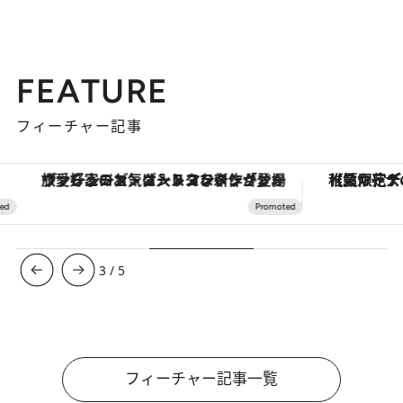
FEATURE
フィーチャー記事
ヴァシュロン・コンスタンタン「オーヴァーシーズ・オートマティック」。旅愛好家のお気に入りコレクションから、ジェンダーレスな新作が登場
【夏限定ディナーコース】旬を迎
3
/
5
フィーチャー記事一覧