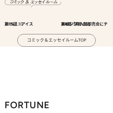
2026.7.30
第15話 アイス
2026.7.30
第8回「同人誌即売会にチャレンジ その2」
コミック＆エッセイルームTOP
FORTUNE