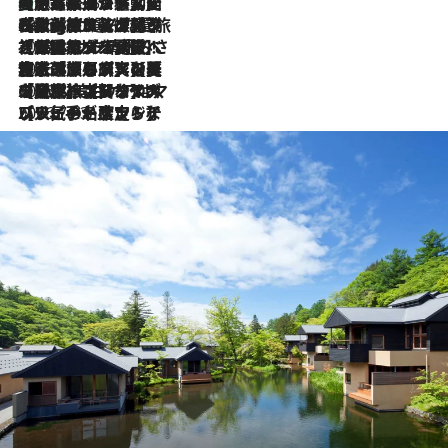
【厳選旅コスメ】国内をあちこち移動する河井菜摘が選んだ夏旅ベストコスメ発表！「リラックスアイテムはマスト」【Mサイズジップ】
2026.8.5
2026.8.4
【厳選旅コスメ】「紫外線＆乾燥対策しながらメイク感も！」ヘア＆メイクGeorgeが選んだ夏旅ベストコスメを発表！【Mサイズジップ】
2026.8.3
【厳選旅コスメ】「保湿もタイパ重視！」“サウナ好き”タレント清水みさとが愛用する夏旅ベストコスメを発表！【Mサイズジップ】
2026.8.2
【厳選旅コスメ】美容家・瀬戸麻実の夏旅ベストコスメを発表！「ストレスなく使えるクレンジング＆洗顔は必須」【Mサイズジップ】
2026.8.1
【厳選旅コスメ】「UV＆美白ケアはマスト！」フリーアナウンサー宇賀なつみの夏旅ベストコスメを発表！【Mサイズジップ】
2026.7.23
【リピート確定！】ハワイの名店ランチプレートとサンドイッチ、手が止まらない人気ドーナツ