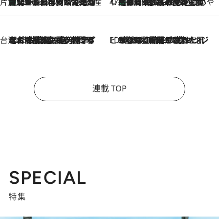
片倉真理のときめく台湾土産
台北からちょっと足を延ばして嘉義へ！ マジョリカタイルの博物館で見つけたレトロ可愛い台湾土産
2026.8.5
47都道府県の手みやげ ひんやりスイーツで夏を満喫
【静岡県】この夏絶対食べたい 冷やしておいしいおやつ3選 お茶香る生食感のふるふるゼリー
2026.8.5
台湾ぶらぶら食べ歩き
2026.8.4
【台湾夏旅】買い物するなら“台湾の原宿”西門町へ！ お土産も自分用アイテムも揃うショッピングスポット8選
ビューティいいもの集め EDITORS' BEST
2026.8.3
“落とす”時間が“癒やし”に。THREEのクレンジングは、酷暑で疲れた肌も心も整えてくれる！
連載 TOP
SPECIAL
特集