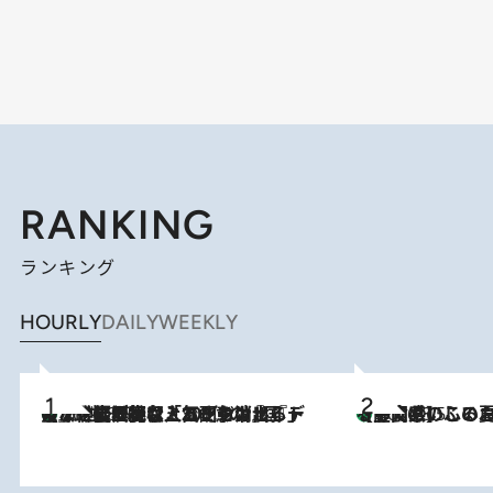
RANKING
ランキング
HOURLY
DAILY
WEEKLY
【なぜ吉沢亮は「気配を消せる」のか？】興行収入208億の『国宝』を経て挑むミュージカル『ディア・エヴァン・ハンセン』。トップ俳優が舞台上でさらけ出した“孤独”とは
2026.8.5
【静岡県】この夏絶対食べたい 冷やしておいしいおやつ3選
2026.8.5