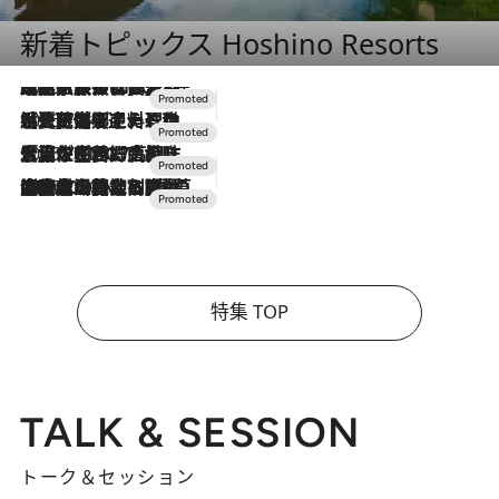
新着トピックス Hoshino Resorts
2026.7.31
【ホテル帰省】という選択肢をOMOが提案。家族とほどよい距離を保つには「昼は実家、夜は気兼ねなくホテルで！」
2026.7.24
【夏限定ディナーコース】旬を迎える稚鮎や花ズッキーニなどをイタリア・トスカーナの郷土料理の手法で満喫！
2026.7.17
「土佐和ハーブかき氷」がOMO7高知に登場！生姜、山椒、大葉など目にも舌にも涼を呼ぶ郷土の味
2026.7.10
NEW OPEN！【界 草津】名湯の地に誕生。趣の異なる2種の温泉と上州ならではの会席・蕎麦割烹など美食を味わう究極の癒やし旅
特集 TOP
TALK & SESSION
トーク＆セッション