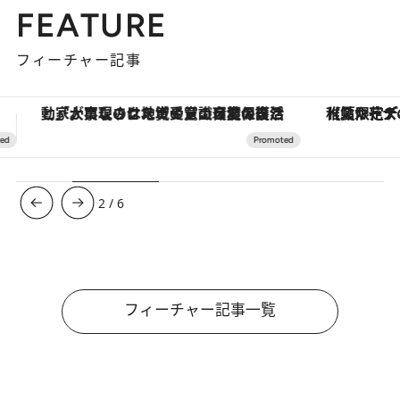
FEATURE
フィーチャー記事
【夏限定ディナーコース】旬を迎える稚鮎や花ズッキーニなどをイタリア・トスカーナの郷土料理の手法で満喫！
ヴァシュロン・コンスタンタン
3
/
6
フィーチャー記事一覧