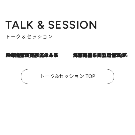
TALK & SESSION
トーク＆セッション
2026.8.3
「今後値上げがあるとすれば…」「リスクがあるのは今年の冬」エネルギー専門家が語る、ホルムズ海峡封鎖が家庭にもたらす“ある心配”
2026.8.3
「住宅建てられない…」「サーチャージ料の高値が続いている」ホルムズ海峡封鎖による影響はいつまで続く？《エネルギー専門家に聞く“どうなる日本の暮らし”》
トーク&セッション TOP