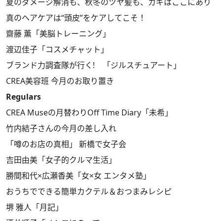
夏のダメージ解消も、秋冬のツヤ髪も、カギはここにあり
真のヘアケアは“頭皮”をケアしてこそ！
齋藤 薫「美脳トレーニング」
渡辺佳子「コスメチャット」
ブランド力調査隊が行く! 「ジルスチュアート｣
CREA美容班 今月のお取り置き
Regulars
CREA Museの月替わりOff Time Diary「未希」
竹内結子さんの今月の差し入れ
「噂のお店の真相」 新橋で女子会
吉田由美「女子的クルマ生活」
勝間和代×広瀬香美「女×女 エンタメ塾」
おうちでできる簡単カクテル＆おつまみレシピ
堺 雅人「月記」