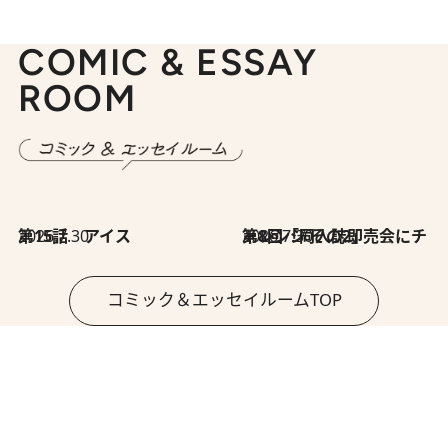
COMIC & ESSAY
ROOM
2026.7.30
第15話 アイス
2026.7.30
第8回「同人誌即売会にチャレンジ その2」
コミック＆エッセイルームTOP