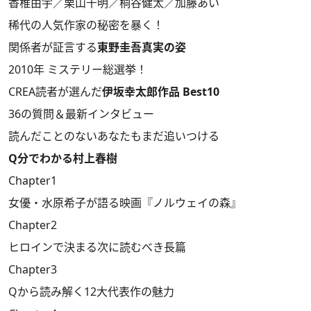
香椎由宇／栗山千明／桐谷健太／加藤あい
稀代の人気作家の秘密を暴く！
関係者が証言する
東野圭吾真実の姿
2010年 ミステリー総選挙！
CREA読者が選んだ
伊坂幸太郎作品 Best10
36の質問＆最新インタビュー
読んだことのないあなたもまだ追いつける
Q分でわかる村上春樹
Chapter1
女優・水原希子が語る映画『ノルウェイの森』
Chapter2
ヒロインで決まる次に読むべき長篇
Chapter3
Qから読み解く12大代表作の魅力