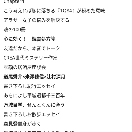
Chapter4
こう考えれば腑に落ちる『1Q84』が秘めた意味
アラサー女子の悩みを解決する
魂の100冊！
心に効く！ 読書処方箋
友達だから、本音でトーク
CREA世代ミステリー作家
素顔の居酒屋座談会
道尾秀介×米澤穂信×辻村深月
書き下ろし紀行エッセイ
あをによし平城遷都千三百年
万城目学
、せんとくんに会う
書き下ろしお散歩エッセイ
森見登美彦
が歩く