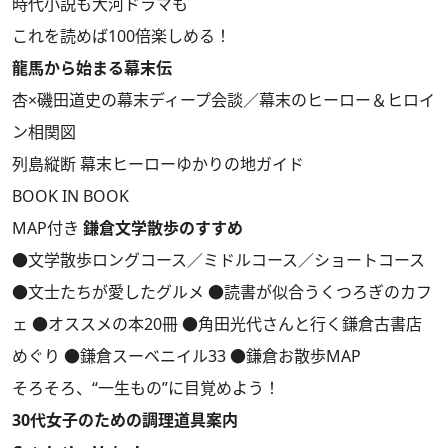
時代小説も大河ドラマも
これを読めば100倍楽しめる！
龍馬から始まる幕末伝
杏×磯田道史の幕末ディープ会談／幕末のヒーロー＆ヒロイ
ン相関図
列島縦断 幕末ヒーローゆかりの地ガイド
BOOK IN BOOK
MAP付き
鎌倉文学散歩のすすめ
●文学散歩ロングコース／ミドルコース／ショートコース
●文士たちが愛したグルメ ●読書が似合うくつろぎのカフ
ェ ●オススメの本20冊 ●角田光代さんと行く鎌倉古書店
めぐり ●鎌倉スーベニイル33 ●鎌倉お散歩MAP
そろそろ、“一生もの”に目覚めよう！
30代女子のための調理道具案内