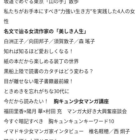
坂道でめぐる東京「山の手」散歩
私たちがお手本にすべき“力強い生き方”を実践した4人の女
性
名文で辿る女流作家の「美しき人生」
白洲正子／向田邦子／須賀敦子／森 瑤子
知れば知るほど愛おしくなる！
紙の本だから楽しめる装丁の世界
黒船上陸で読書のカタチはどう変わる？
目が離せない電子書籍最前線！
ときめきを忘れがちな30代に
今だから読みたい！
胸キュン少女マンガ講座
福田里香×陽月 華×村田 充 マンガ大好き大興奮座談会
今すぐ暗記すべき 胸キュンキュンキーワード10
イマドキ少女マンガ家インタビュー 椎名軽穂／西 炯子