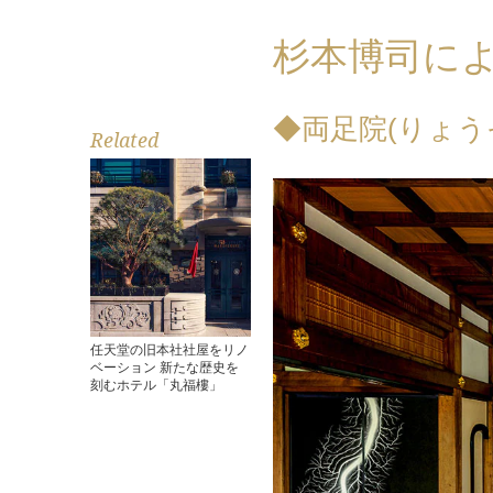
杉本博司に
◆両足院(りょう
Related
任天堂の旧本社社屋をリノ
ベーション 新たな歴史を
刻むホテル「丸福樓」