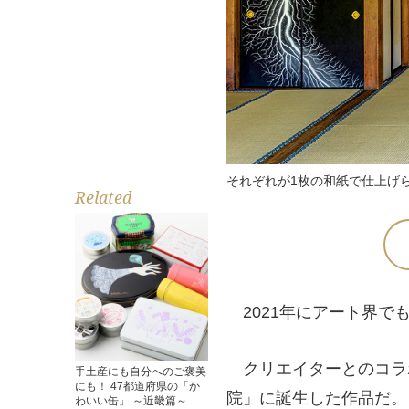
それぞれが1枚の和紙で仕上げ
Related
2021年にアート界で
クリエイターとのコラ
手土産にも自分へのご褒美
にも！ 47都道府県の「か
院」に誕生した作品だ。
わいい缶」 ～近畿篇～