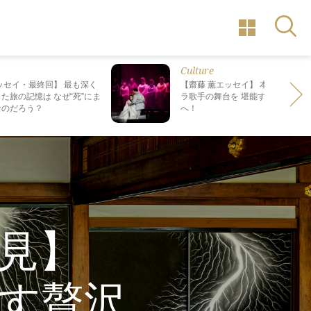
Culture
ッセイ・最終回】 最も深く
【齋藤 薫エッセイ】 本場で日本人
た旅の記憶は なぜ“死”にま
ラ歌手の舞台を 堪能する、格別の
なのだろう？
へ！
見】
す贅沢