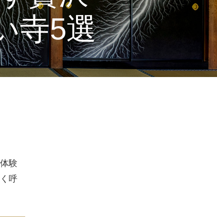
い寺5選
体験
く呼