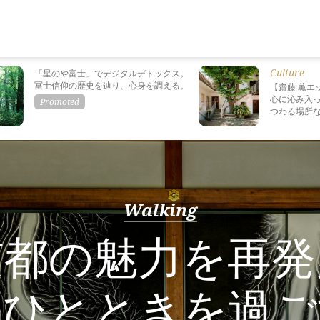
Culture
「星のや富士」でデジタルデトックス。
冨士信仰の歴史を辿り、心身を調える。
【齋藤 薫エ
心に沁み入っ
つわる場所
Walking
京都の魅力を再発
なひとときを過ご