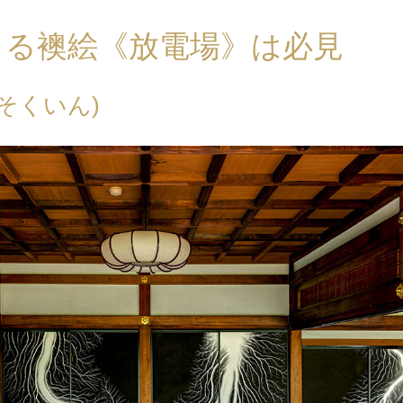
よる襖絵《放電場》は必見
そくいん)