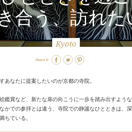
き合う、訪れた
Kyoto
Share it
すあなたに提案したいのが京都の寺院。
絵鑑賞など、新たな扉の向こうに一歩を踏み出すような
なかでの参拝とは違う、寺院での静謐なひとときは、深
満ちている。