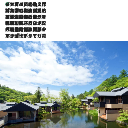
リスボンの絶品スイーツ「パステル・デ・ナタ」とは？ポルトガル伝統の奥深い世界へ
10 Hours Ago
2026.7.27
「私の祖国はポルトガル語です」国民的詩人フェルナンド・ペソアと、彼が愛した文学の街を歩く
2026.7.26
ポルトガル近海が育む極上の海の幸。キリリと冷えた白ワインと愉しむ、シーフード専門店の贅沢
2026.7.22
伝統の味をモダンに昇華。高感度な地元客が集う、リスボンの最旬ガストロノミー
2026.7.21
大航海時代の栄華から、震災、独裁、そして革命へ。ポルトガル・首都リスボンの石畳に刻まれた「歴史の光と影」
2026.7.13
エッセイ・ヤマザキマリ「慎ましくも美しき国 ポルトガル」