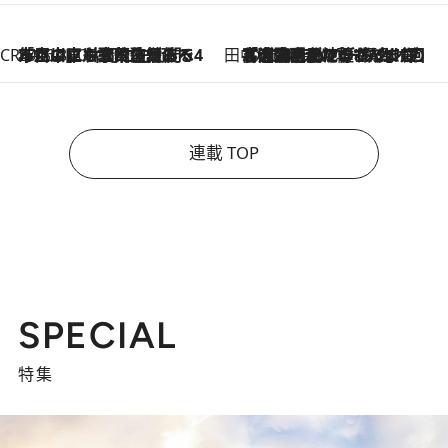
CREA'S CHOICE
2026.8.7
「立川にも歌舞伎があるんだよ」 片岡仁左衛門・市川中車ら豪華座組みで4年目の立川立飛歌舞伎へ
田中稲の勝手に再ブーム
2026.8.7
「湘南乃風に憧れて」観客大盛上がりの“タオル回し”に、ラッパー顔負けの高速歌唱まで…さだまさし（74）のアグレッシブすぎる現在地
連載 TOP
SPECIAL
特集