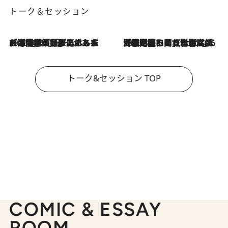
トーク＆セッション
2026.8.3
「今後値上げがあるとすれば…」「リスクがあるのは今年の冬」エネルギー専門家が語る、ホルムズ海峡封鎖が家庭にもたらす“ある心配”
2026.8.3
「住宅建てられない…」「サーチャージ料の高値が続いている」ホルムズ海峡封鎖による影響はいつまで続く？《エネルギー専門家に聞く“どうなる日本の暮らし”》
トーク&セッション TOP
COMIC & ESSAY
ROOM