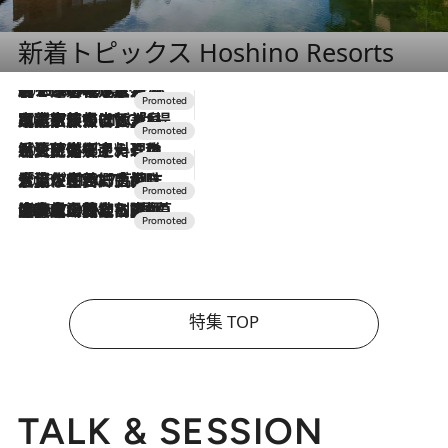
新着トピックス Hoshino Resorts
2026.8.7
【トンボの足水浴】ヒノキの香りに包まれて涼感マックス！約13℃の湧水かけ流しを避暑地「星野温泉 トンボの湯」で体験
2026.7.31
【ホテル帰省】という選択肢をOMOが提案。家族とほどよい距離を保つには「昼は実家、夜は気兼ねなくホテルで！」
2026.7.24
【夏限定ディナーコース】旬を迎える稚鮎や花ズッキーニなどをイタリア・トスカーナの郷土料理の手法で満喫！
2026.7.17
「土佐和ハーブかき氷」がOMO7高知に登場！生姜、山椒、大葉など目にも舌にも涼を呼ぶ郷土の味
2026.7.10
NEW OPEN！【界 草津】名湯の地に誕生。趣の異なる2種の温泉と上州ならではの会席・蕎麦割烹など美食を味わう究極の癒やし旅
特集 TOP
TALK & SESSION