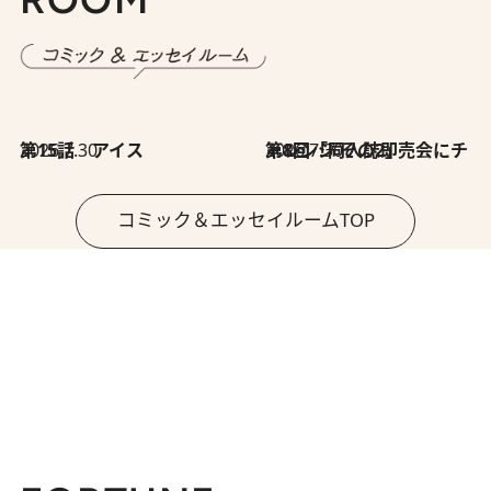
2026.7.30
第15話 アイス
2026.7.30
第8回「同人誌即売会にチャレンジ その2」
コミック＆エッセイルームTOP