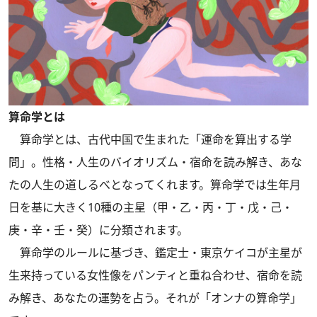
算命学とは
算命学とは、古代中国で生まれた「運命を算出する学
問」。性格・人生のバイオリズム・宿命を読み解き、あな
たの人生の道しるべとなってくれます。算命学では生年月
日を基に大きく10種の主星（甲・乙・丙・丁・戊・己・
庚・辛・壬・癸）に分類されます。
算命学のルールに基づき、鑑定士・東京ケイコが主星が
生来持っている女性像をパンティと重ね合わせ、宿命を読
み解き、あなたの運勢を占う。それが「オンナの算命学」