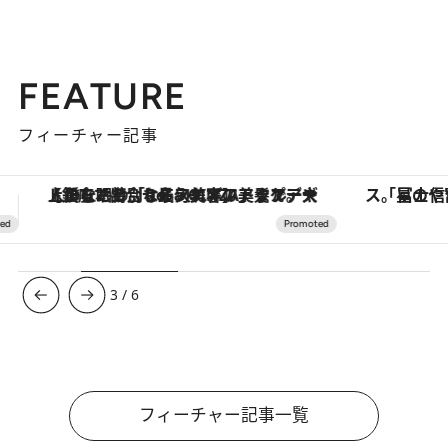
FEATURE
フィーチャー記事
「星のや富士」でデジタルデトックス。冨士信仰の歴史を辿り、心身を調える。
ヴァシュロン・コンスタンタン
3
/
6
フィーチャー記事一覧