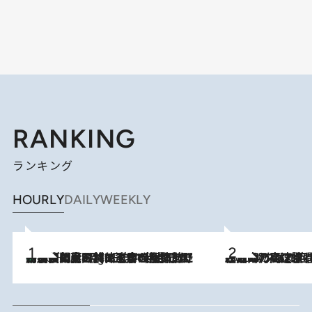
RANKING
ランキング
HOURLY
DAILY
WEEKLY
「最後に見られてよかった」上野動物園の東園パンダ舎が解体前に特別公開。8月16日まで延長されたパネル展と共に辿る“半世紀”のパンダ飼育《解体工事の図面あり》
10 Hours Ago
2026.8.7
「湘南乃風に憧れて」観客大盛上がりの“タオル回し”に、ラッパー顔負けの高速歌唱まで…さだまさし（74）のアグレッシブすぎる現在地