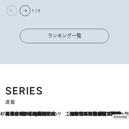
1 / 5
ランキング一覧
SERIES
連載
47都道府県の手みやげ ひんやりスイーツで夏を満喫
【兵庫県】この夏絶対食べたい 冷やしておいしいおやつ3選 淡路島の恵みをジェラートに集約
10 Hours Ago
【CREA×星野リゾート】唯一無二。癒しと発見が待つ場所へ
2026.8.7
【トンボの足水浴】ヒノキの香りに包まれて涼感マックス！約13℃の湧水かけ流しを避暑地「星野温泉 トンボの湯」で体験