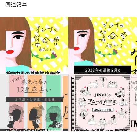
関連記事
2021.1.6
「オンナの算命学」 あなたの主星・基本性格を診断！
占い
2022.1.29
東京ケイ子の「オンナの算命学」 2022年の運勢
占い
2021.12.15
流光七奈の12星座占い 2022年の全体運
占い
2021.12.19
JINMUのアムール占星術 2022年上半期の恋愛運は？
占い