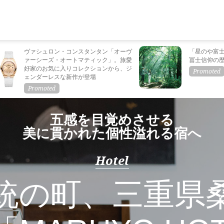
ヴァシュロン・コンスタンタン「オーヴ
「星のや富
ァーシーズ・オートマティック」。旅愛
冨士信仰の
好家のお気に入りコレクションから、ジ
ェンダーレスな新作が登場
五感を目覚めさせる
美に貫かれた個性溢れる宿へ
Hotel
統の町、三重県