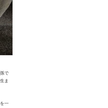
孫で
生ま
を一