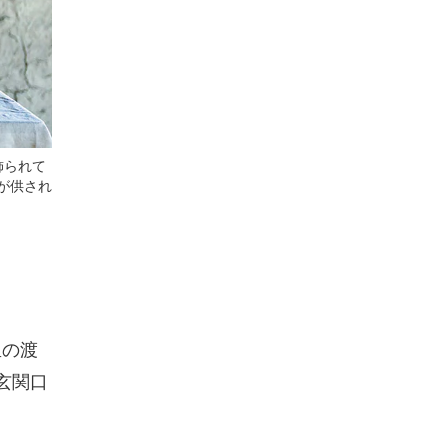
飾られて
が供され
里の渡
玄関口