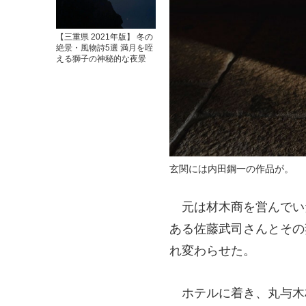
【三重県 2021年版】 冬の
絶景・風物詩5選 満月を咥
える獅子の神秘的な夜景
玄関には内田鋼一の作品が。
元は材木商を営んでい
ある佐藤武司さんとその
れ変わらせた。
ホテルに着き、丸与木