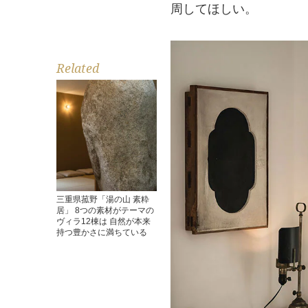
周してほしい。
Related
三重県菰野「湯の山 素粋
居」 8つの素材がテーマの
ヴィラ12棟は 自然が本来
持つ豊かさに満ちている