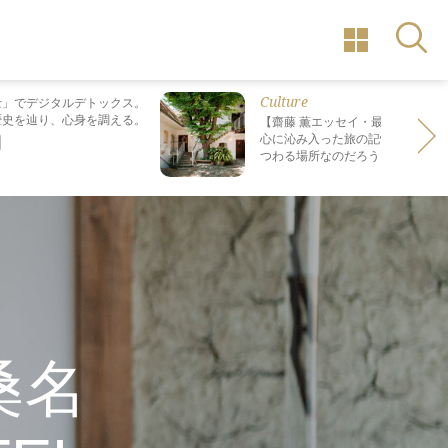
Culture
士」でデジタルデトックス。
歴史を辿り、心身を調える。
【齋藤 薫エッセイ・最終回】 最も
心に沁み入った旅の記憶は なぜ“死
つわる場所なのだろう？
桑名