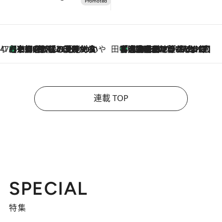
47都道府県の手みやげ ひんやりスイーツで夏を満喫
【京都府】この夏絶対食べたい 冷やしておいしいおやつ3選 ひと口目から心を掴む新緑のテリーヌ
2026.8.7
田中稲の勝手に再ブーム
「湘南乃風に憧れて」観客大盛上がりの“タオル回し”に、ラッパー顔負けの高速歌唱まで…さだまさし（74）のアグレッシブすぎる現在地
2026.8.7
連載 TOP
SPECIAL
特集