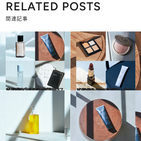
RELATED POSTS
関連記事
2021.12.14
【画像】CREAベストコスメ2021「スキンケア篇」全27アイテムを一気見！
ビューティ＆ヘルス
2021.12.14
【画像】CREAベストコスメ2021「メイク篇」全47アイテムを一気見！
ビューティ＆ヘルス