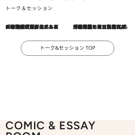
トーク＆セッション
2026.8.3
「今後値上げがあるとすれば…」「リスクがあるのは今年の冬」エネルギー専門家が語る、ホルムズ海峡封鎖が家庭にもたらす“ある心配”
2026.8.3
「住宅建てられない…」「サーチャージ料の高値が続いている」ホルムズ海峡封鎖による影響はいつまで続く？《エネルギー専門家に聞く“どうなる日本の暮らし”》
トーク&セッション TOP
COMIC & ESSAY