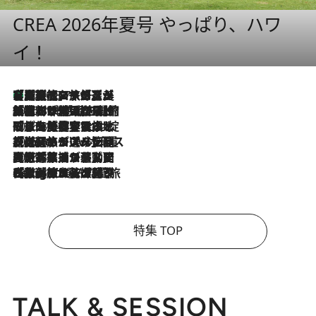
CREA 2026年夏号 やっぱり、ハワ
イ！
【厳選旅コスメ】「多機能アイテムがメイン！」旅好き美容エディターが選んだ夏旅ベストコスメを発表【Mサイズジップ】
2026.8.7
2026.8.6
「荷物が増えるほど旅ストレスは増す」美容ジャーナリストがたどり着いた最終結論。“化粧品を劇的に減らす”感動の凝縮美容とは
2026.8.6
「旅先には金髪ウィッグを持参」日本と同じメイクでは損してる!? 美容ジャーナリストが提案する“掟破りの旅美容”とは
2026.8.6
【厳選旅コスメ】「身軽さ＆UV対策重視！」ヘアアーティストshucoが選んだ夏旅ベストコスメを発表【Mサイズジップ】
2026.8.5
【厳選旅コスメ】国内をあちこち移動する河井菜摘が選んだ夏旅ベストコスメ発表！「リラックスアイテムはマスト」【Mサイズジップ】
2026.8.4
【厳選旅コスメ】「紫外線＆乾燥対策しながらメイク感も！」ヘア＆メイクGeorgeが選んだ夏旅ベストコスメを発表！【Mサイズジップ】
特集 TOP
TALK & SESSION