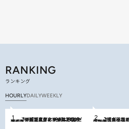
RANKING
ランキング
HOURLY
DAILY
WEEKLY
メントールやエタノールは不使用。ピジョンより、マイルドな冷感成分で肌温度をマイナス3℃まで下げる「ごきげんクール ひんやりアクアミスト」を3名様にプレゼント
2026.8.7
2026.8.5
下町風情あふれる台北屈指の人気エリア・大稲埕でセンスのいい台湾土産《ヴィン