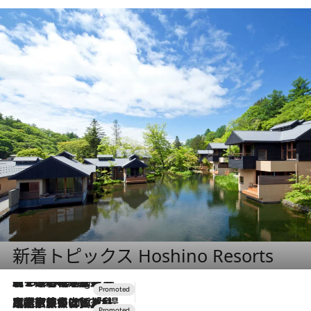
新着トピックス Hoshino Resorts
【トンボの足水浴】ヒノキの香りに包まれて涼感マックス！約13℃の湧水かけ流しを避暑地「星野温泉 トンボの湯」で体験
11 Hours Ago
2026.7.31
【ホテル帰省】という選択肢をOMOが提案。家族とほどよい距離を保つには「昼は実家、夜は気兼ねなくホテルで！」