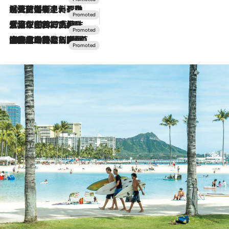
2026.7.24
【夏限定ディナーコース】旬を迎える稚鮎や花ズッキーニなどをイタリア・トスカーナの郷土料理の手法で満喫！
2026.7.17
「土佐和ハーブかき氷」がOMO7高知に登場！生姜、山椒、大葉など目にも舌にも涼を呼ぶ郷土の味
2026.7.10
NEW OPEN！【界 草津】名湯の地に誕生。趣の異なる2種の温泉と上州ならではの会席・蕎麦割烹など美食を味わう究極の癒やし旅