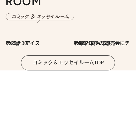
ROOM
2026.7.30
第15話 アイス
2026.7.30
第8回「同人誌即売会にチャレンジ その2」
コミック＆エッセイルームTOP