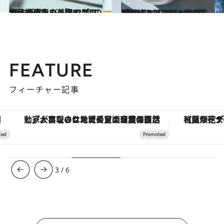
2021.12.12
使い続けたいスキンケア名品を発表！美容のプロ15人が選んだ 「2021年のマイベストコスメ」
ビューティ＆ヘルス
2021.12.14
“落とす”だけじゃない洗顔が続々！ CREAベストコスメ 2021ランキング 「クレンジング・洗顔」BEST5
ビューティ＆ヘルス
FEATURE
フィーチャー記事
「大事なのは地域の意識を変えること」。ロレックス賞受賞の自然保護活動家が実現させたナイジェリアの自然環境の復活
【夏限定ディナーコース】旬を迎
3
/
6