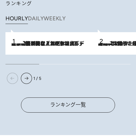
ランキング
HOURLY
DAILY
WEEKLY
2026.8.5
【なぜ吉沢亮は「気配を消せる」のか？】興行収入208億の『国宝』を経て挑むミュージカル『ディア・エヴァン・ハンセン』。トップ俳優が舞台上でさらけ出した“孤独”とは
2026.8.5
【阿川佐和子さんの年とる力】なぜ70代で始めた趣味は“こんなに楽しい”のか？ ピアノ、俳句…スランプに陥っても続けられる“ある秘訣”とは
1 / 5
ランキング一覧