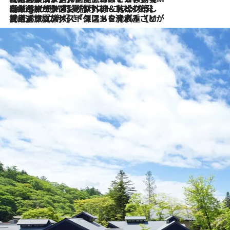
2026.8.4
【厳選旅コスメ】「紫外線＆乾燥対策しながらメイク感も！」ヘア＆メイクGeorgeが選んだ夏旅ベストコスメを発表！【Mサイズジップ】
2026.8.3
【厳選旅コスメ】「保湿もタイパ重視！」“サウナ好き”タレント清水みさとが愛用する夏旅ベストコスメを発表！【Mサイズジップ】