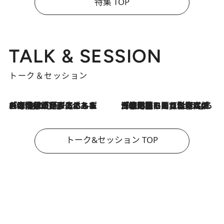
特集 TOP
TALK & SESSION
トーク＆セッション
2026.8.3
「今後値上げがあるとすれば…」「リスクがあるのは今年の冬」エネルギー専門家が語る、ホルムズ海峡封鎖が家庭にもたらす“ある心配”
2026.8.3
「住宅建てられない…」「サーチャージ料の高値が続いている」ホルムズ海峡封鎖による影響はいつまで続く？《エネルギー専門家に聞く“どうなる日本の暮らし”》
トーク&セッション TOP