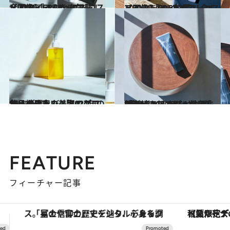
2021.12.14
【画像】CREAベストコスメ2021「スキンケア篇」全27アイテムを一気見！
ビューティ＆ヘルス
2021.12.14
【画像】CREAベストコスメ2021「メイク篇」全47アイテムを一気見！
ビューティ＆ヘルス
2021.12.12
使い続けたいスキンケア名品を発表！美容のプロ15人が選んだ 「2021年のマイベストコスメ」
ビューティ＆ヘルス
2021.12.14
“落とす”だけじゃない洗顔が続々！ CREAベストコスメ 2021ランキング 「クレンジング・洗顔」BEST5
ビューティ＆ヘルス
FEATURE
フィーチャー記事
【夏限定ディナーコース】旬を迎える稚鮎や花ズッキーニなどをイタリア・トスカーナの郷土料理の手法で満喫！
【銀座で出合う最旬美容】美髪ケアや上質な眠