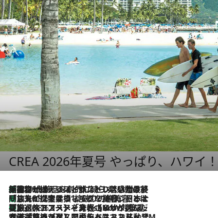
CREA 2026年夏号 やっぱり、ハワイ
「荷物が増えるほど旅ストレスは増す」美容ジャーナリストがたどり着いた最終結論。“化粧品を劇的に減らす”感動の凝縮美容とは
2026.8.6
「旅先には金髪ウィッグを持参」日本と同じメイクでは損してる!? 美容ジャーナリストが提案する“掟破りの旅美容”とは
2026.8.6
【厳選旅コスメ】「身軽さ＆UV対策重視！」ヘアアーティストshucoが選んだ夏旅ベストコスメを発表【Mサイズジップ】
2026.8.6
2026.8.5
【厳選旅コスメ】国内をあちこち移動する河井菜摘が選んだ夏旅ベストコスメ発表！「リラックスアイテムはマスト」【Mサイズジップ】