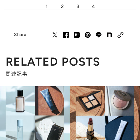
1
2
3
4
Share
RELATED POSTS
関連記事