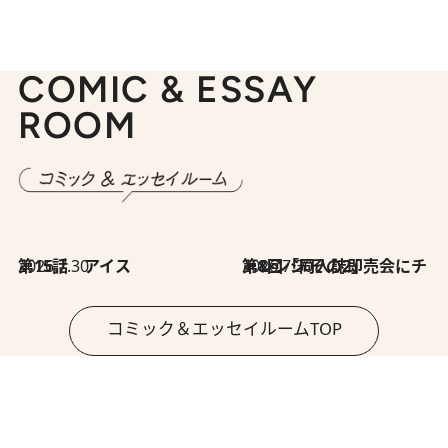
COMIC & ESSAY
ROOM
2026.7.30
第15話 アイス
2026.7.30
第8回「同人誌即売会にチャレンジ その2」
コミック＆エッセイルームTOP