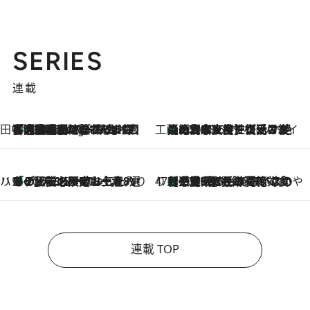
SERIES
連載
田中稲の勝手に再ブーム
「湘南乃風に憧れて」観客大盛上がりの“タオル回し”に、ラッパー顔負けの高速歌唱まで…さだまさし（74）のアグレッシブすぎる現在地
4 Hours Ago
工藤まやのおもてなしハワイ
【ハワイ土産】ローカルの絶大な支持で復活！ 絶品の幻クッキー《元ファンの日本人女性が受け継いだ名店》
2026.8.6
ハワイ賢者 リサのお気に入りリスト
あの伝説の限定トートも！ リニューアルした「ディーン＆デルーカ ハワイ」で必須のお土産8選
2026.8.6
47都道府県の手みやげ ひんやりスイーツで夏を満喫
【三重県】この夏絶対食べたい 冷やしておいしいおやつ3選 お餅×アイスの新感覚スイーツ
2026.8.6
連載 TOP