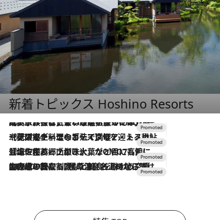
新着トピックス Hoshino Resorts
2026.7.31
【ホテル帰省】という選択肢をOMOが提案。家族とほどよい距離を保つには「昼は実家、夜は気兼ねなくホテルで！」
2026.7.24
【夏限定ディナーコース】旬を迎える稚鮎や花ズッキーニなどをイタリア・トスカーナの郷土料理の手法で満喫！
2026.7.17
「土佐和ハーブかき氷」がOMO7高知に登場！生姜、山椒、大葉など目にも舌にも涼を呼ぶ郷土の味
2026.7.10
NEW OPEN！【界 草津】名湯の地に誕生。趣の異なる2種の温泉と上州ならではの会席・蕎麦割烹など美食を味わう究極の癒やし旅