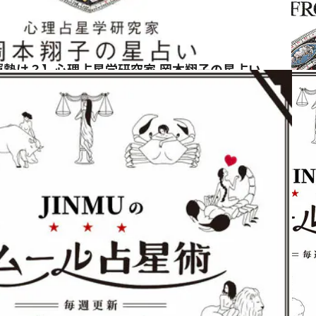
運勢は？】心理占星学研究家 岡本翔子の星占い