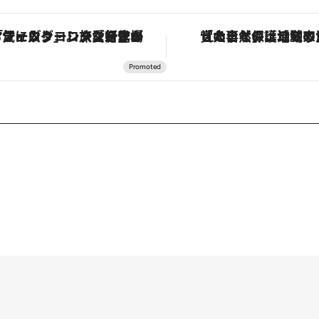
ヴァシュロン・コンスタンタン「オーヴァーシーズ・オートマティック」。旅愛好家のお気に入りコレクションから、ジェンダーレスな新作が登場