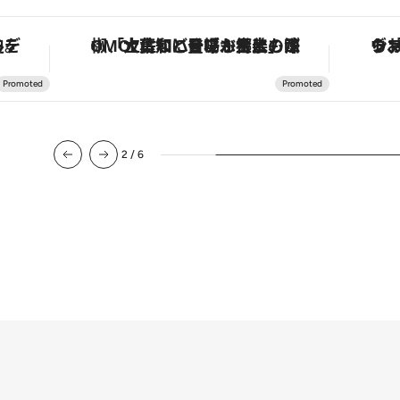
を調える。
「土佐和ハーブかき氷」がOMO7高知に登場！生姜、山椒、大葉など目にも舌にも涼を呼ぶ郷土の味
2
/
6