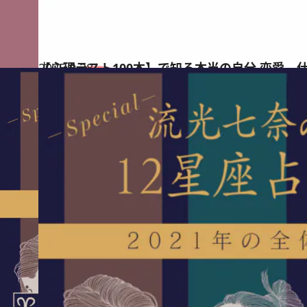
2025.9.28
【心理テスト100本】で知る本当の自分 恋愛、
占い