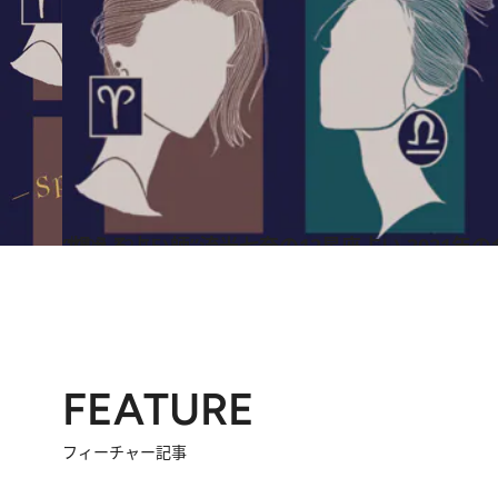
2020.12.15
“視える占い師”流光七奈の12星座占い 2021年
占い
FEATURE
フィーチャー記事