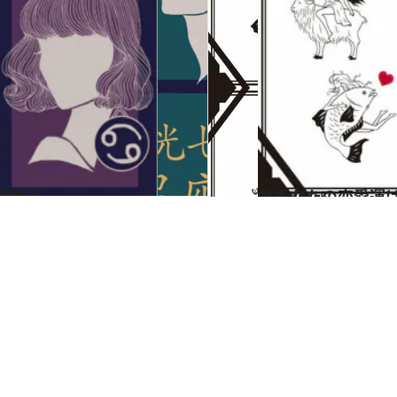
の全体運
2024.6.15
【あなたの恋愛運は？】JINMUのアムール占星術 愛とエロスのジンムリズム
占い