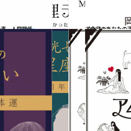
仕事、人間関係…
2026.7.31
【今月のあなたの
占い