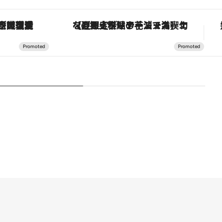
「大事なのは地域の意識を変えること」。ロレックス賞受賞の自然保護活動家が実現させたナイジェリアの自然環境の復活
【夏限定ディナーコース】旬を迎える稚鮎や花ズッキーニなどをイタリア・トスカーナの郷土料理の手法で満喫！