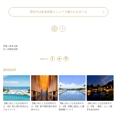
滞在中は医食同源メニューで健やかな日々を
1
2
写真＝鈴木七絵
文＝矢野詔次郎
Share it
Related
【旅に出たくなる注目ホテ
【旅に出たくなる注目ホテ
【旅に出たくなる注目ホテ
【旅に出たくなる注目ホテ
ル・01】 美ら海の宝石のよ
ル・02】 新千歳空港の非日
ル・03】 沖縄に誕生した最
ル・04】 「養生」という贅
うなリゾート
常ホテル
新楽園リゾート
沢を知る休日