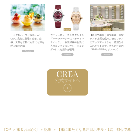
「土佐和ハーブかき氷」が
ヴァシュロン・コンスタンタン
【銀座で出合う最旬美容】美髪
OMO7高知に登場！生姜、山
「オーヴァーシーズ・オートマ
ケアや上質な眠り…セルフケア
椒、大葉など目にも舌にも涼を
ティック」。旅愛好家のお気に
のアップデートから、特別な名
呼ぶ郷土の味
入りコレクションから、ジェン
入れギフトまで。大人のための
ダーレスな新作が登場
「ReFa GINZA」クルーズ
TOP
旅＆お出かけ
記事
【旅に出たくなる注目ホテル・12】 都心で暮