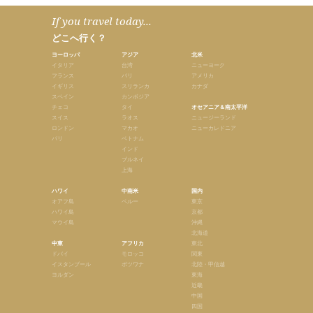
If you travel today...
どこへ行く？
ヨーロッパ
アジア
北米
イタリア
台湾
ニューヨーク
フランス
バリ
アメリカ
イギリス
スリランカ
カナダ
スペイン
カンボジア
チェコ
タイ
オセアニア＆南太平洋
スイス
ラオス
ニュージーランド
ロンドン
マカオ
ニューカレドニア
パリ
ベトナム
インド
ブルネイ
上海
ハワイ
中南米
国内
オアフ島
ペルー
東京
ハワイ島
京都
マウイ島
沖縄
北海道
中東
アフリカ
東北
ドバイ
モロッコ
関東
イスタンブール
ボツワナ
北陸・甲信越
ヨルダン
東海
近畿
中国
四国