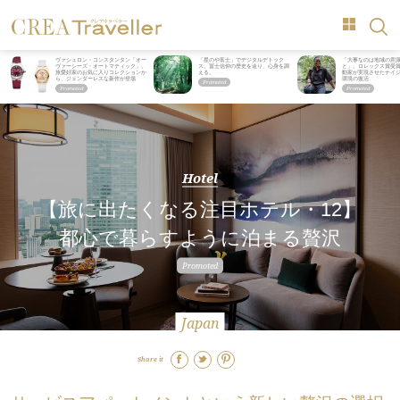
ヴァシュロン・コンスタンタン「オー
「星のや富士」でデジタルデトック
「大事なのは地域の意
ヴァーシーズ・オートマティック」。
ス。冨士信仰の歴史を辿り、心身を調
と」。ロレックス賞受
旅愛好家のお気に入りコレクションか
える。
動家が実現させたナイ
ら、ジェンダーレスな新作が登場
環境の復活
Hotel
【旅に出たくなる注目ホテル・12】
都心で暮らすように泊まる贅沢
Japan
Share it