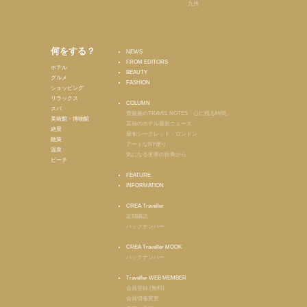
九州
何をする？
NEWS
FROM EDITORS
ホテル
BEAUTY
グルメ
FASHION
ショッピング
リラックス
COLUMN
スパ
齋藤薫のTRAVEL NOTES「心に残る時間」
美術館・博物館
至福のホテル最新ニュース
絶景
最旬シークレット・ロンドン
散策
アートなNY便り
温泉
気になる世界の街角から
ビーチ
FEATURE
INFORMATION
CREA Traveller
定期購読
バックナンバー
CREA Traveller MOOK
バックナンバー
Traveller WEB MEMBER
会員登録 (無料)
会員情報変更