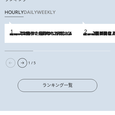
HOURLY
DAILY
WEEKLY
2026.8.5
【阿川佐和子さんの年とる力】なぜ70代で始めた趣味は“こんなに楽しい”のか？ ピアノ、俳句…スランプに陥っても続けられる“ある秘訣”とは
2026.8.5
【なぜ吉沢亮は「気配を消せる」のか？】興行収入208億の『国宝』を経て挑むミュージカル『ディア・エヴァン・ハンセン』。トップ俳優が舞台上でさらけ出した“孤独”とは
1 / 5
ランキング一覧