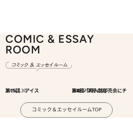
COMIC & ESSAY
ROOM
2026.7.30
第15話 アイス
2026.7.30
第8回「同人誌即売会にチャレンジ その2」
コミック＆エッセイルームTOP