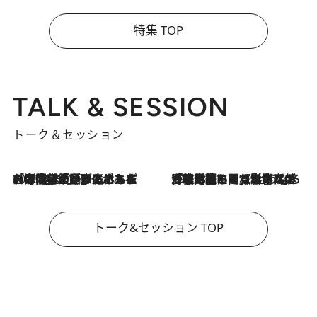
特集 TOP
TALK & SESSION
トーク＆セッション
2026.8.3
「今後値上げがあるとすれば…」「リスクがあるのは今年の冬」エネルギー専門家が語る、ホルムズ海峡封鎖が家庭にもたらす“ある心配”
2026.8.3
「住宅建てられない…」「サーチャージ料の高値が続いている」ホルムズ海峡封鎖による影響はいつまで続く？《エネルギー専門家に聞く“どうなる日本の暮らし”》
トーク&セッション TOP