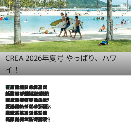
CREA 2026年夏号 やっぱり、ハワ
イ！
【厳選旅コスメ】「多機能アイテムがメイン！」旅好き美容エディターが選んだ夏旅ベストコスメを発表【Mサイズジップ】
8 Hours Ago
2026.8.6
「荷物が増えるほど旅ストレスは増す」美容ジャーナリストがたどり着いた最終結論。“化粧品を劇的に減らす”感動の凝縮美容とは
2026.8.6
「旅先には金髪ウィッグを持参」日本と同じメイクでは損してる!? 美容ジャーナリストが提案する“掟破りの旅美容”とは
2026.8.6
【厳選旅コスメ】「身軽さ＆UV対策重視！」ヘアアーティストshucoが選んだ夏旅ベストコスメを発表【Mサイズジップ】
2026.8.5
【厳選旅コスメ】国内をあちこち移動する河井菜摘が選んだ夏旅ベストコスメ発表！「リラックスアイテムはマスト」【Mサイズジップ】
2026.8.4
【厳選旅コスメ】「紫外線＆乾燥対策しながらメイク感も！」ヘア＆メイクGeorgeが選んだ夏旅ベストコスメを発表！【Mサイズジップ】