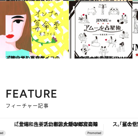
2026.7.29
《ほかの星座も見る》流光七奈の12星座占い
占い
2021.4.12
【双子座】12星座占い 4月後半運勢
占い
2021.1.6
【算命学】東京ケイコの「オンナの算命学」
占い
2024.6.15
【今週の恋愛運】JINMUのアムール占星術♡
占い
FEATURE
フィーチャー記事
「土佐和ハーブかき氷」がOMO7高知に登場！生姜、山椒、大葉など目にも舌にも涼を呼ぶ郷土の味