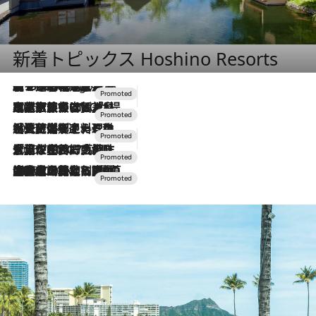
新着トピックス Hoshino Resorts
【トンボの足水浴】ヒノキの香りに包まれて涼感マックス！約13℃の湧水かけ流しを避暑地「星野温泉 トンボの湯」で体験
6 Hours Ago
2026.7.31
【ホテル帰省】という選択肢をOMOが提案。家族とほどよい距離を保つには「昼は実家、夜は気兼ねなくホテルで！」
2026.7.24
【夏限定ディナーコース】旬を迎える稚鮎や花ズッキーニなどをイタリア・トスカーナの郷土料理の手法で満喫！
2026.7.17
「土佐和ハーブかき氷」がOMO7高知に登場！生姜、山椒、大葉など目にも舌にも涼を呼ぶ郷土の味
2026.7.10
NEW OPEN！【界 草津】名湯の地に誕生。趣の異なる2種の温泉と上州ならではの会席・蕎麦割烹など美食を味わう究極の癒やし旅