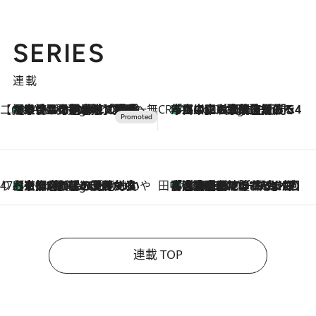
SERIES
連載
【CREA×星野リゾート】唯一無二。癒しと発見が待つ場所へ
【トンボの足水浴】ヒノキの香りに包まれて涼感マックス！約13℃の湧水かけ流しを避暑地「星野温泉 トンボの湯」で体験
6 Hours Ago
CREA'S CHOICE
「立川にも歌舞伎があるんだよ」 片岡仁左衛門・市川中車ら豪華座組みで4年目の立川立飛歌舞伎へ
8 Hours Ago
47都道府県の手みやげ ひんやりスイーツで夏を満喫
【京都府】この夏絶対食べたい 冷やしておいしいおやつ3選 ひと口目から心を掴む新緑のテリーヌ
8 Hours Ago
田中稲の勝手に再ブーム
「湘南乃風に憧れて」観客大盛上がりの“タオル回し”に、ラッパー顔負けの高速歌唱まで…さだまさし（74）のアグレッシブすぎる現在地
2026.8.7
連載 TOP