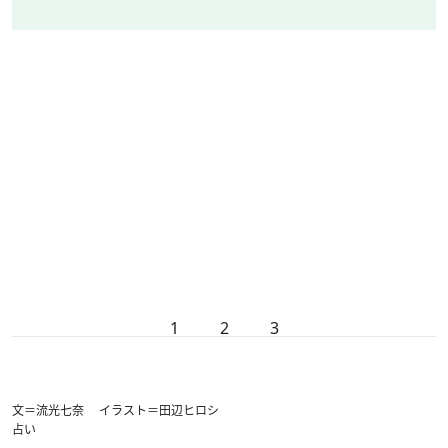
1
2
3
文＝流光七奈 イラスト＝田辺ヒロシ
占い