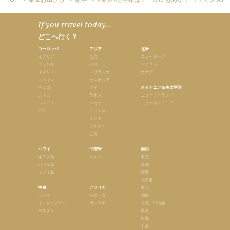
If you travel today...
どこへ行く？
ヨーロッパ
アジア
北米
イタリア
台湾
ニューヨーク
フランス
バリ
アメリカ
イギリス
スリランカ
カナダ
スペイン
カンボジア
チェコ
タイ
オセアニア＆南太平洋
スイス
ラオス
ニュージーランド
ロンドン
マカオ
ニューカレドニア
パリ
ベトナム
インド
ブルネイ
上海
ハワイ
中南米
国内
オアフ島
ペルー
東京
ハワイ島
京都
マウイ島
沖縄
北海道
中東
アフリカ
東北
ドバイ
モロッコ
関東
イスタンブール
ボツワナ
北陸・甲信越
ヨルダン
東海
近畿
中国