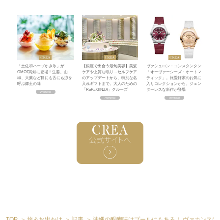
「土佐和ハーブかき氷」が
【銀座で出合う最旬美容】美髪
ヴァシュロン・コンスタンタン
OMO7高知に登場！生姜、山
ケアや上質な眠り…セルフケア
「オーヴァーシーズ・オートマ
椒、大葉など目にも舌にも涼を
のアップデートから、特別な名
ティック」。旅愛好家のお気に
呼ぶ郷土の味
入れギフトまで。大人のための
入りコレクションから、ジェン
「ReFa GINZA」クルーズ
ダーレスな新作が登場
TOP
旅＆お出かけ
記事
沖縄の醍醐味はプールにもある！ ヴァカンスに