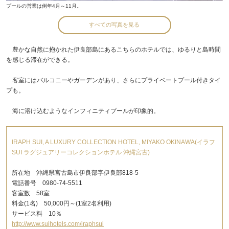
プールの営業は例年4月～11月。
すべての写真を見る
豊かな自然に抱かれた伊良部島にあるこちらのホテルでは、ゆるりと島時間
を感じる滞在ができる。
客室にはバルコニーやガーデンがあり、さらにプライベートプール付きタイ
プも。
海に溶け込むようなインフィニティプールが印象的。
IRAPH SUI, A LUXURY COLLECTION HOTEL, MIYAKO OKINAWA(イラフ
SUI ラグジュアリーコレクションホテル 沖縄宮古)
所在地 沖縄県宮古島市伊良部字伊良部818-5
電話番号 0980-74-5511
客室数 58室
料金(1名) 50,000円～(1室2名利用)
サービス料 10％
http://www.suihotels.com/iraphsui