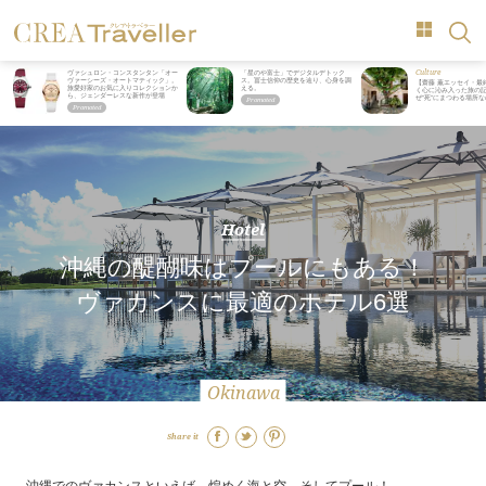
Culture
ヴァシュロン・コンスタンタン「オー
「星のや富士」でデジタルデトック
ヴァーシーズ・オートマティック」。
ス。冨士信仰の歴史を辿り、心身を調
【齋藤 薫エッセイ・最
旅愛好家のお気に入りコレクションか
える。
く心に沁み入った旅の記
ら、ジェンダーレスな新作が登場
ぜ“死”にまつわる場所
Hotel
沖縄の醍醐味はプールにもある！
ヴァカンスに最適のホテル6選
Okinawa
Share it
沖縄でのヴァカンスといえば、煌めく海と空、そしてプール！