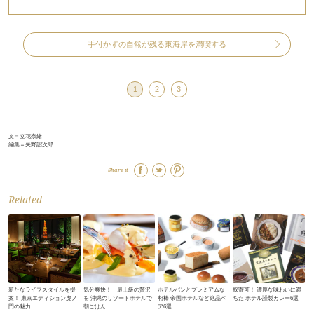
手付かずの自然が残る東海岸を満喫する
1
2
3
文＝立花奈緒
編集＝矢野詔次郎
Share it
Related
新たなライフスタイルを提
気分爽快！ 最上級の贅沢
ホテルパンとプレミアムな
取寄可！ 濃厚な味わいに満
案！ 東京エディション虎ノ
を 沖縄のリゾートホテルで
相棒 帝国ホテルなど絶品ペ
ちた ホテル謹製カレー6選
門の魅力
朝ごはん
ア6選