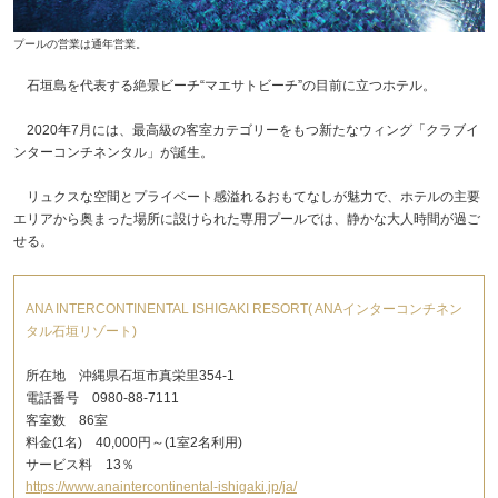
プールの営業は通年営業。
石垣島を代表する絶景ビーチ“マエサトビーチ”の目前に立つホテル。
2020年7月には、最高級の客室カテゴリーをもつ新たなウィング「クラブイ
ンターコンチネンタル」が誕生。
リュクスな空間とプライベート感溢れるおもてなしが魅力で、ホテルの主要
エリアから奥まった場所に設けられた専用プールでは、静かな大人時間が過ご
せる。
ANA INTERCONTINENTAL ISHIGAKI RESORT( ANAインターコンチネン
タル石垣リゾート)
所在地 沖縄県石垣市真栄里354-1
電話番号 0980-88-7111
客室数 86室
料金(1名) 40,000円～(1室2名利用)
サービス料 13％
https://www.anaintercontinental-ishigaki.jp/ja/