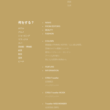
四国
九州
何をする？
NEWS
FROM EDITORS
ホテル
BEAUTY
グルメ
FASHION
ショッピング
リラックス
COLUMN
スパ
齋藤薫のTRAVEL NOTES「心に残る時間」
美術館・博物館
至福のホテル最新ニュース
絶景
最旬シークレット・ロンドン
散策
アートなNY便り
温泉
気になる世界の街角から
ビーチ
FEATURE
INFORMATION
CREA Traveller
定期購読
バックナンバー
CREA Traveller MOOK
バックナンバー
Traveller WEB MEMBER
会員登録 (無料)