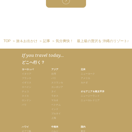
TOP
旅＆お出かけ
記事
気分爽快！ 最上級の贅沢を 沖縄のリゾートホ
If you travel today...
どこへ行く？
ヨーロッパ
アジア
北米
イタリア
台湾
ニューヨーク
フランス
バリ
アメリカ
イギリス
スリランカ
カナダ
スペイン
カンボジア
チェコ
タイ
オセアニア＆南太平洋
スイス
ラオス
ニュージーランド
ロンドン
マカオ
ニューカレドニア
パリ
ベトナム
インド
ブルネイ
上海
ハワイ
中南米
国内
オアフ島
ペルー
東京