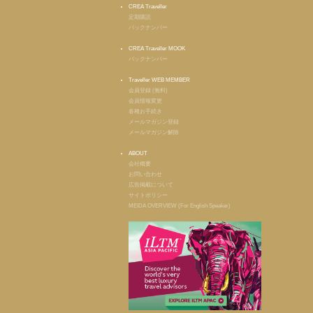
CREA Traveller
定期購読
バックナンバー
CREA Traveller MOOK
バックナンバー
Traveller WEB MEMBER
会員登録 (無料)
会員情報変更
各種お手続き
メールマガジン登録
メールマガジン解除
ABOUT
会社概要
お問い合わせ
広告掲載について
サイトポリシー
MEIDA OVERVIEW (For English Speaker)