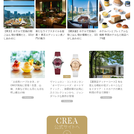
【東京】ホテルで至福の朝
新たなライフスタイルを提
【横浜篇】ホテルで至福の
ホテルパンとプレミアムな
ごはん 朝が優雅だと、1日が
案！ 東京エディション虎ノ
朝ごはん 朝が優雅だと、1日
相棒 帝国ホテルなど絶品ペ
しあわせに
門の魅力
がしあわせに
ア6選
「土佐和ハーブかき氷」が
ヴァシュロン・コンスタンタン
【夏限定ディナーコース】旬を
OMO7高知に登場！生姜、山
「オーヴァーシーズ・オートマ
迎える稚鮎や花ズッキーニなど
椒、大葉など目にも舌にも涼を
ティック」。旅愛好家のお気に
をイタリア・トスカーナの郷土
呼ぶ郷土の味
入りコレクションから、ジェン
料理の手法で満喫！
ダーレスな新作が登場