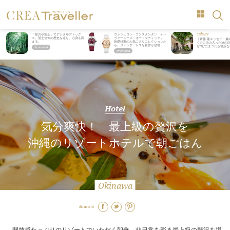
Culture
「星のや富士」でデジタルデトック
ヴァシュロン・コンスタンタン「オー
ス。冨士信仰の歴史を辿り、心身を調
ヴァーシーズ・オートマティック」。
【齋藤 薫エッセイ・最
える。
旅愛好家のお気に入りコレクションか
く心に沁み入った旅の記
ら、ジェンダーレスな新作が登場
ぜ“死”にまつわる場所
Hotel
気分爽快！ 最上級の贅沢を
沖縄のリゾートホテルで朝ごはん
Okinawa
Share it
開放感たっぷりのリゾートでいただく朝食。非日常を彩る最上級の贅沢を堪