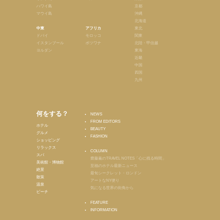
ハワイ島
京都
マウイ島
沖縄
北海道
中東
アフリカ
東北
ドバイ
モロッコ
関東
イスタンブール
ボツワナ
北陸・甲信越
ヨルダン
東海
近畿
中国
四国
九州
何をする？
NEWS
FROM EDITORS
ホテル
BEAUTY
グルメ
FASHION
ショッピング
リラックス
COLUMN
スパ
齋藤薫のTRAVEL NOTES「心に残る時間」
美術館・博物館
至福のホテル最新ニュース
絶景
最旬シークレット・ロンドン
散策
アートなNY便り
温泉
気になる世界の街角から
ビーチ
FEATURE
INFORMATION