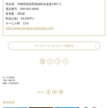
所在地 沖縄県国頭郡恩納村名嘉真1967-1
電話番号 098-953-8600
客室数 360室
料金(1室) 45,000円～
サービス料 13％
https://www.okinawa.halekulani.com/
プライベートバルコニーで朝食を
1
2
3
4
文＝立花奈緒
写真＝橋本 篤
編集＝矢野詔次郎
Share it
Related