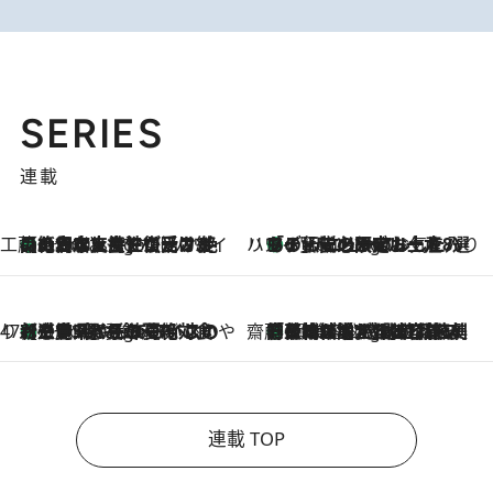
SERIES
連載
工藤まやのおもてなしハワイ
【ハワイ土産】ローカルの絶大な支持で復活！ 絶品の幻クッキー《元ファンの日本人女性が受け継いだ名店》
5 Hours Ago
ハワイ賢者 リサのお気に入りリスト
あの伝説の限定トートも！ リニューアルした「ディーン＆デルーカ ハワイ」で必須のお土産8選
5 Hours Ago
47都道府県の手みやげ ひんやりスイーツで夏を満喫
【三重県】この夏絶対食べたい 冷やしておいしいおやつ3選 お餅×アイスの新感覚スイーツ
5 Hours Ago
齋藤 薫 美容脳ルネサンス
「荷物が増えるほど旅ストレスは増す」美容ジャーナリストがたどり着いた最終結論。“化粧品を劇的に減らす”感動の凝縮美容とは
5 Hours Ago
連載 TOP