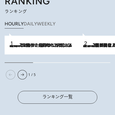
RANKING
ランキング
HOURLY
DAILY
WEEKLY
2026.8.5
【阿川佐和子さんの年とる力】なぜ70代で始めた趣味は“こんなに楽しい”のか？ ピアノ、俳句…スランプに陥っても続けられる“ある秘訣”とは
2026.8.5
【なぜ吉沢亮は「気配を消せる」のか？】興行収入208億の『国宝』を経て挑むミュージカル『ディア・エヴァン・ハンセン』。トップ俳優が舞台上でさらけ出した“孤独”とは
1 / 5
ランキング一覧