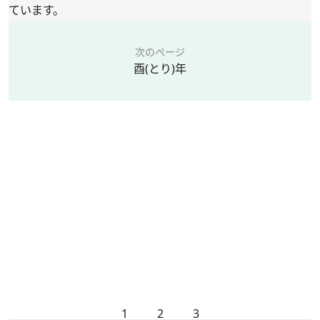
ています。
次のページ
酉(とり)年
1
2
3