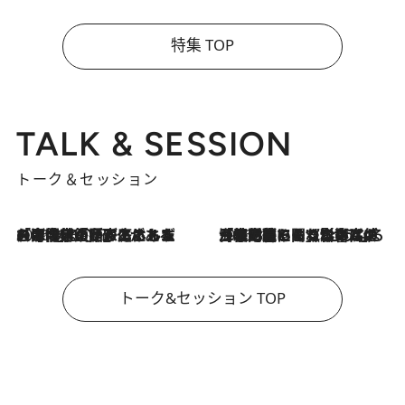
特集 TOP
TALK & SESSION
トーク＆セッション
2026.8.3
「今後値上げがあるとすれば…」「リスクがあるのは今年の冬」エネルギー専門家が語る、ホルムズ海峡封鎖が家庭にもたらす“ある心配”
2026.8.3
「住宅建てられない…」「サーチャージ料の高値が続いている」ホルムズ海峡封鎖による影響はいつまで続く？《エネルギー専門家に聞く“どうなる日本の暮らし”》
トーク&セッション TOP