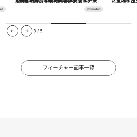
【銀座で出合う最旬美容】美髪ケアや上質な眠り…セルフケアのアップデートから、特別な名入れギフトまで。大人のための「ReFa GINZA」クルーズ
3
/
5
フィーチャー記事一覧