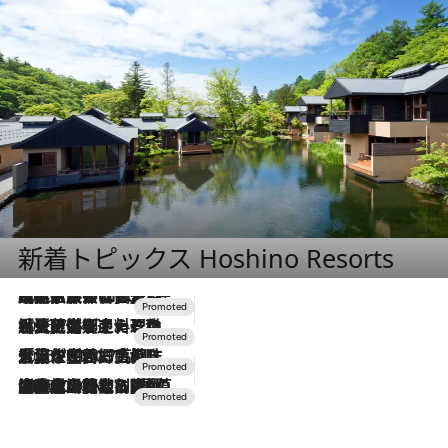
新着トピックス Hoshino Resorts
2026.7.31
【ホテル帰省】という選択肢をOMOが提案。家族とほどよい距離を保つには「昼は実家、夜は気兼ねなくホテルで！」
2026.7.24
【夏限定ディナーコース】旬を迎える稚鮎や花ズッキーニなどをイタリア・トスカーナの郷土料理の手法で満喫！
2026.7.17
「土佐和ハーブかき氷」がOMO7高知に登場！生姜、山椒、大葉など目にも舌にも涼を呼ぶ郷土の味
2026.7.10
NEW OPEN！【界 草津】名湯の地に誕生。趣の異なる2種の温泉と上州ならではの会席・蕎麦割烹など美食を味わう究極の癒やし旅