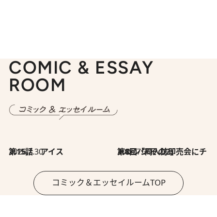
COMIC & ESSAY
ROOM
2026.7.30
第15話 アイス
2026.7.30
第8回「同人誌即売会にチャレンジ その2」
コミック＆エッセイルームTOP