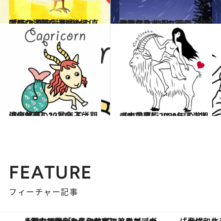
2020.8.16
［酉(とり)年］8/19〜9/16の運勢 計画的かつ真面目な姿勢を運が後押し
占い
2020.8.31
紫微斗数占いで読む「9月の空気」 世界に渦巻く不安。保身あるのみ
ライフスタイル
2020.6.27
流光七奈の12星座占い 【山羊座】2020年下半期の全体運
占い
2020.6.24
【山羊座】2020年下半期の恋愛運♡ JINMUのアムール占星術
占い
FEATURE
フィーチャー記事