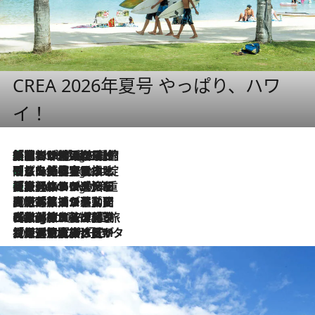
CREA 2026年夏号 やっぱり、ハワ
イ！
「荷物が増えるほど旅ストレスは増す」美容ジャーナリストがたどり着いた最終結論。“化粧品を劇的に減らす”感動の凝縮美容とは
5 Hours Ago
「旅先には金髪ウィッグを持参」日本と同じメイクでは損してる!? 美容ジャーナリストが提案する“掟破りの旅美容”とは
5 Hours Ago
【厳選旅コスメ】「身軽さ＆UV対策重視！」ヘアアーティストshucoが選んだ夏旅ベストコスメを発表【Mサイズジップ】
5 Hours Ago
2026.8.5
【厳選旅コスメ】国内をあちこち移動する河井菜摘が選んだ夏旅ベストコスメ発表！「リラックスアイテムはマスト」【Mサイズジップ】
2026.8.4
【厳選旅コスメ】「紫外線＆乾燥対策しながらメイク感も！」ヘア＆メイクGeorgeが選んだ夏旅ベストコスメを発表！【Mサイズジップ】
2026.8.3
【厳選旅コスメ】「保湿もタイパ重視！」“サウナ好き”タレント清水みさとが愛用する夏旅ベストコスメを発表！【Mサイズジップ】