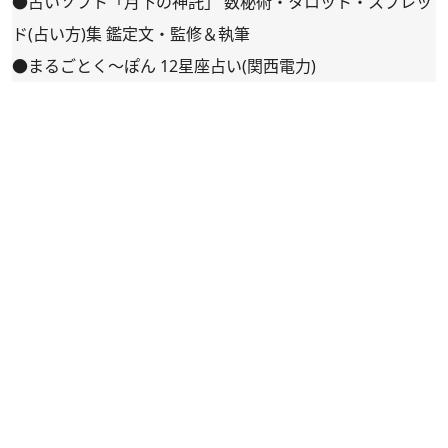
●占いソフト「月下の神託」 数秘術・タロット・スプレッ
ド(占い方)集 鑑定文・監修＆執筆
●まるごとく～ぽん 12星座占い(関西電力)