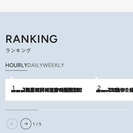
RANKING
ランキング
HOURLY
DAILY
WEEKLY
2026.8.8
「最後に見られてよかった」上野動物園の東園パンダ舎が解体前に特別公開。8月16日まで延長されたパネル展と共に辿る“半世紀”のパンダ飼育《解体工事の図面あり》
2026.8.5
【阿川佐和子さんの年とる力】なぜ70代で始めた趣味は“こんなに楽しい”のか？ ピアノ、俳句…スランプに陥っても続けられる“ある秘訣”とは
1 / 5