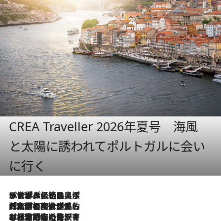
CREA Traveller 2026年夏号 海風
と太陽に誘われてポルトガルに会い
に行く
2026.8.8
リスボンの絶品スイーツ「パステル・デ・ナタ」とは？ポルトガル伝統の奥深い世界へ
2026.7.27
「私の祖国はポルトガル語です」国民的詩人フェルナンド・ペソアと、彼が愛した文学の街を歩く
2026.7.26
ポルトガル近海が育む極上の海の幸。キリリと冷えた白ワインと愉しむ、シーフード専門店の贅沢