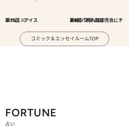
2026.7.30
第15話 アイス
2026.7.30
第8回「同人誌即売会にチャレンジ その2」
コミック＆エッセイルームTOP
FORTUNE
占い