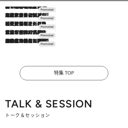
2026.8.7
【トンボの足水浴】ヒノキの香りに包まれて涼感マックス！約13℃の湧水かけ流しを避暑地「星野温泉 トンボの湯」で体験
2026.7.31
【ホテル帰省】という選択肢をOMOが提案。家族とほどよい距離を保つには「昼は実家、夜は気兼ねなくホテルで！」
2026.7.24
【夏限定ディナーコース】旬を迎える稚鮎や花ズッキーニなどをイタリア・トスカーナの郷土料理の手法で満喫！
2026.7.17
「土佐和ハーブかき氷」がOMO7高知に登場！生姜、山椒、大葉など目にも舌にも涼を呼ぶ郷土の味
2026.7.10
NEW OPEN！【界 草津】名湯の地に誕生。趣の異なる2種の温泉と上州ならではの会席・蕎麦割烹など美食を味わう究極の癒やし旅
特集 TOP
TALK & SESSION
トーク＆セッション