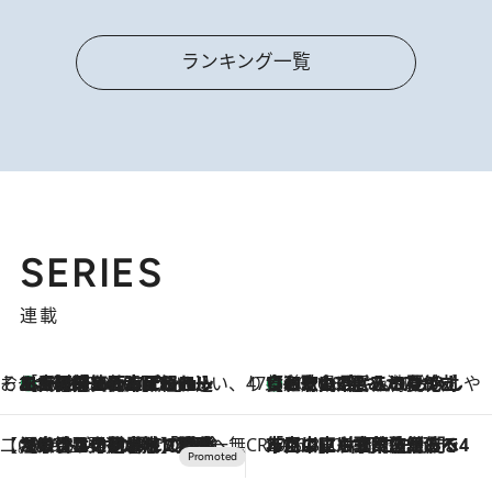
ランキング一覧
SERIES
連載
そおだよおこの関西おいしい、おやつ紀行
［大阪府箕面市］一皿一皿目の前で仕上げられる、料理を巧みに組み込んだアシェットデセールコース「ミチル アシェット デセール（Michiru assiette dessert）」
2026.8.9
47都道府県の手みやげ ひんやりスイーツで夏を満喫
【和歌山県】この夏絶対食べたい 冷やしておいしいおやつ3選 みかんがごろっと丸ごと入ったジュレ
2026.8.9
【CREA×星野リゾート】唯一無二。癒しと発見が待つ場所へ
2026.8.7
【トンボの足水浴】ヒノキの香りに包まれて涼感マックス！約13℃の湧水かけ流しを避暑地「星野温泉 トンボの湯」で体験
CREA'S CHOICE
2026.8.7
「立川にも歌舞伎があるんだよ」 片岡仁左衛門・市川中車ら豪華座組みで4年目の立川立飛歌舞伎へ