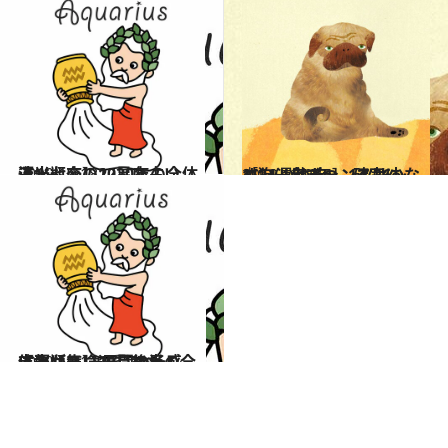
2019.12.18
流光七奈の12星座占い 【水瓶座】2020年の全体運
占い
2019.12.23
［狗(いぬ)年］12/26～1/24運勢チャンスは少なめ。一歩ずつ、確実に
占い
2019.12.11
【水瓶座】12月後半の全体運は？ 急展開の予感。吉報が舞い込むかも！
占い