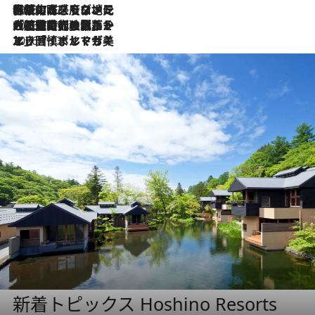
2026.7.22
伝統の味をモダンに昇華。高感度な地元客が集う、リスボンの最旬ガストロノミー
2026.7.21
大航海時代の栄華から、震災、独裁、そして革命へ。ポルトガル・首都リスボンの石畳に刻まれた「歴史の光と影」
2026.7.13
エッセイ・ヤマザキマリ「慎ましくも美しき国 ポルトガル」
新着トピックス Hoshino Resorts