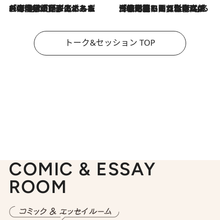
2026.8.3
「今後値上げがあるとすれば…」「リスクがあるのは今年の冬」エネルギー専門家が語る、ホルムズ海峡封鎖が家庭にもたらす“ある心配”
2026.8.3
「住宅建てられない…」「サーチャージ料の高値が続いている」ホルムズ海峡封鎖による影響はいつまで続く？《エネルギー専門家に聞く“どうなる日本の暮らし”》
トーク&セッション TOP
COMIC & ESSAY
ROOM