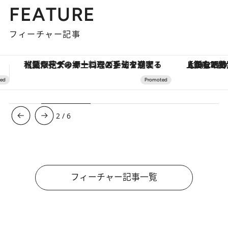
FEATURE
フィーチャー記事
【銀座で出合う最旬美容】美髪ケアや上質な眠り…セルフケアのアップデートから、特別な名入れギフトまで。大人のための「ReFa GINZA」クルーズ
3
/
6
フィーチャー記事一覧