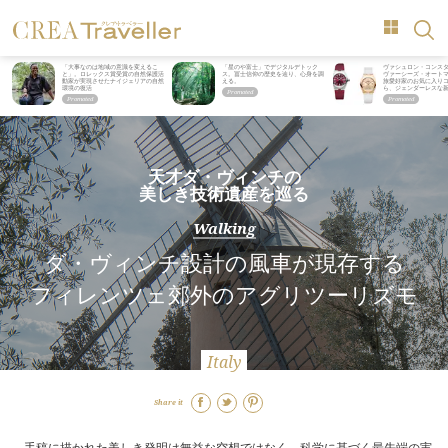
「大事なのは地域の意識を変えるこ
「星のや富士」でデジタルデトック
ヴァシュロン・コンス
と」。ロレックス賞受賞の自然保護活
ス。冨士信仰の歴史を辿り、心身を調
ヴァーシーズ・オート
動家が実現させたナイジェリアの自然
える。
旅愛好家のお気に入り
環境の復活
ら、ジェンダーレスな
天才ダ・ヴィンチの
美しき技術遺産を巡る
Walking
ダ・ヴィンチ設計の風車が現存する
フィレンツェ郊外のアグリツーリズモ
Italy
Share it
手稿に描かれた美しき発明は無益な空想ではなく、科学に基づく最先端の実