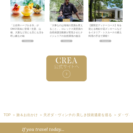
「土佐和ハーブかき氷」が
「大事なのは地域の意識を変え
【夏限定ディナーコース】旬を
OMO7高知に登場！生姜、山
ること」。ロレックス賞受賞の
迎える稚鮎や花ズッキーニなど
椒、大葉など目にも舌にも涼を
自然保護活動家が実現させたナ
をイタリア・トスカーナの郷土
呼ぶ郷土の味
イジェリアの自然環境の復活
料理の手法で満喫！
TOP
旅＆お出かけ
天才ダ・ヴィンチの 美しき技術遺産を巡る
ダ・ヴィ
If you travel today...