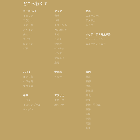
どこへ行く？
ヨーロッパ
アジア
北米
イタリア
台湾
ニューヨーク
フランス
バリ
アメリカ
イギリス
スリランカ
カナダ
スペイン
カンボジア
チェコ
タイ
オセアニア＆南太平洋
スイス
ラオス
ニュージーランド
ロンドン
マカオ
ニューカレドニア
パリ
ベトナム
インド
ブルネイ
上海
ハワイ
中南米
国内
オアフ島
ペルー
東京
ハワイ島
京都
マウイ島
沖縄
北海道
中東
アフリカ
東北
ドバイ
モロッコ
関東
イスタンブール
ボツワナ
北陸・甲信越
ヨルダン
東海
近畿
中国
四国
九州