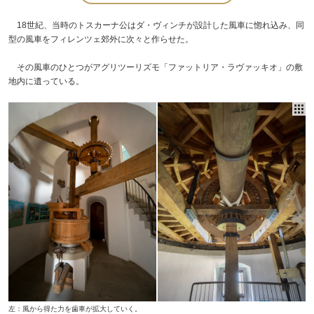
18世紀、当時のトスカーナ公はダ・ヴィンチが設計した風車に惚れ込み、同
型の風車をフィレンツェ郊外に次々と作らせた。
その風車のひとつがアグリツーリズモ「ファットリア・ラヴァッキオ」の敷
地内に遺っている。
左：風から得た力を歯車が拡大していく。