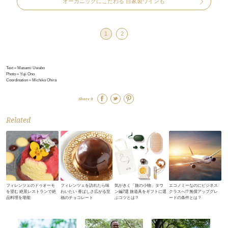
オーガニックにこだわる 自家製ワインも
1
2
Text＝Masami Uwabo
Photo＝Yuji Ono
Coordination＝Michiko Ohira
Share it
Related
フィレンツェのドゥオーモ
フィレンツェを訪れたら味
気がきく「旅の小物」タウ
エコノミーなのにビジネス
を望む 絶景レストランで絶
わいたい 香ばしさ広がる至
ン編7選 旅道具をギフトに選
クラスへ!? 無償アップグレ
品料理を堪能
福のチョコレート
ぶコツとは？
ードの条件とは？