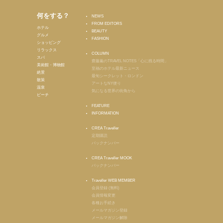
何をする？
NEWS
FROM EDITORS
ホテル
BEAUTY
グルメ
FASHION
ショッピング
リラックス
COLUMN
スパ
齋藤薫のTRAVEL NOTES「心に残る時間」
美術館・博物館
至福のホテル最新ニュース
絶景
最旬シークレット・ロンドン
散策
アートなNY便り
温泉
気になる世界の街角から
ビーチ
FEATURE
INFORMATION
CREA Traveller
定期購読
バックナンバー
CREA Traveller MOOK
バックナンバー
Traveller WEB MEMBER
会員登録 (無料)
会員情報変更
各種お手続き
メールマガジン登録
メールマガジン解除