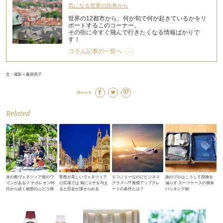
気になる世界の街角から
世界の12都市から、何が旬で何が起きているかをリ
ポートするこのコーナー。
その街に今すぐ飛んで行きたくなる情報ばかりで
す！
コラム記事の一覧へ
文・撮影＝藤原亮子
Share it
Related
水の都ヴェネツィア産のワ
聖夜が美しいヴェネツィア
エコノミーなのにビジネス
旅のプロはこうして荷物を
インがある？ ナポレオン時
の広場では 鳩にエサを与え
クラスへ!? 無償アップグレ
減らす スーツケースの簡単
代から続く秘密のぶどう畑
ると罰金が課せられる
ードの条件とは？
パッキング術