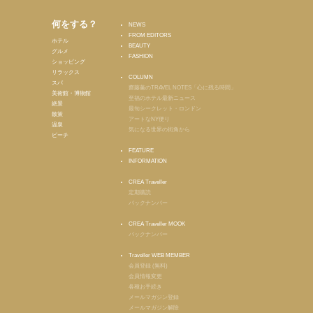
何をする？
NEWS
FROM EDITORS
ホテル
BEAUTY
グルメ
FASHION
ショッピング
リラックス
COLUMN
スパ
齋藤薫のTRAVEL NOTES「心に残る時間」
美術館・博物館
至福のホテル最新ニュース
絶景
最旬シークレット・ロンドン
散策
アートなNY便り
温泉
気になる世界の街角から
ビーチ
FEATURE
INFORMATION
CREA Traveller
定期購読
バックナンバー
CREA Traveller MOOK
バックナンバー
Traveller WEB MEMBER
会員登録 (無料)
会員情報変更
各種お手続き
メールマガジン登録
メールマガジン解除