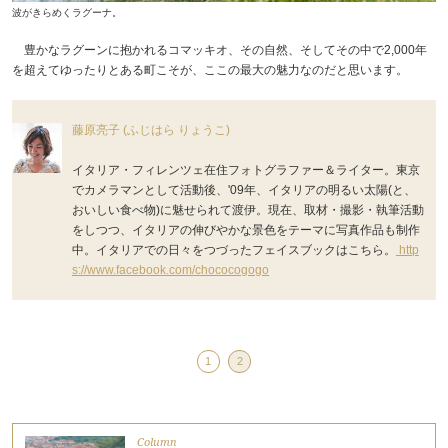
波がきらめくラグーナ。
豊かなラグーンに抱かれるコマッキオ、その自然、そしてその中で2,000年
を超えてゆったりとある町こそが、ここの最大の魅力なのだと思います。
藤原亮子 (ふじはら りょうこ)
イタリア・フィレンツェ在住フォトグラファー＆ライター。東京
でカメラマンとして活動後、'09年、イタリアの明るい太陽(と、
おいしい食べ物)に魅せられて渡伊。現在、取材・撮影・執筆活動
をしつつ、イタリアの伸びやかな景色をテーマに写真作品も制作
中。イタリアでの日々をつづったフェイスブックはこちら。
http
s://www.facebook.com/chococogogo
1
2
Column