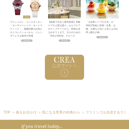
ヴァシュロン・コンスタンタン
【銀座で出合う最旬美容】美髪
「土佐和ハーブかき氷」が
「オーヴァーシーズ・オートマ
ケアや上質な眠り…セルフケア
OMO7高知に登場！生姜、山
ティック」。旅愛好家のお気に
のアップデートから、特別な名
椒、大葉など目にも舌にも涼を
入りコレクションから、ジェン
入れギフトまで。大人のための
呼ぶ郷土の味
ダーレスな新作が登場
「ReFa GINZA」クルーズ
TOP
旅＆お出かけ
気になる世界の街角から
フラミンゴも生息するラグ
If you travel today...