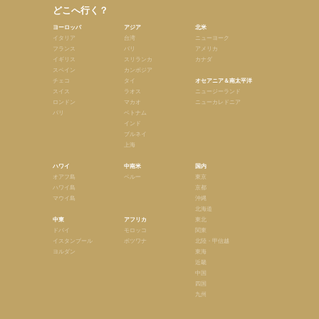
どこへ行く？
ヨーロッパ
アジア
北米
イタリア
台湾
ニューヨーク
フランス
バリ
アメリカ
イギリス
スリランカ
カナダ
スペイン
カンボジア
チェコ
タイ
オセアニア＆南太平洋
スイス
ラオス
ニュージーランド
ロンドン
マカオ
ニューカレドニア
パリ
ベトナム
インド
ブルネイ
上海
ハワイ
中南米
国内
オアフ島
ペルー
東京
ハワイ島
京都
マウイ島
沖縄
北海道
中東
アフリカ
東北
ドバイ
モロッコ
関東
イスタンブール
ボツワナ
北陸・甲信越
ヨルダン
東海
近畿
中国
四国
九州