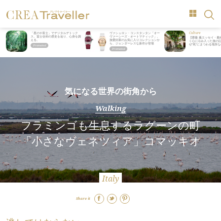
Culture
「星のや富士」でデジタルデトック
ヴァシュロン・コンスタンタン「オー
ス。冨士信仰の歴史を辿り、心身を調
ヴァーシーズ・オートマティック」。
【齋藤 薫エッセイ・最
える。
旅愛好家のお気に入りコレクションか
く心に沁み入った旅の記
ら、ジェンダーレスな新作が登場
ぜ“死”にまつわる場所
気になる世界の街角から
Walking
フラミンゴも生息するラグーンの町
「小さなヴェネツィア」コマッキオ
Italy
Share it