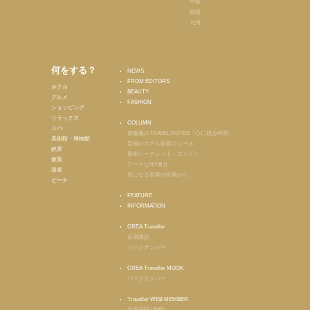
中国
四国
九州
何をする？
NEWS
FROM EDITORS
ホテル
BEAUTY
グルメ
FASHION
ショッピング
リラックス
COLUMN
スパ
齋藤薫のTRAVEL NOTES「心に残る時間」
美術館・博物館
至福のホテル最新ニュース
絶景
最旬シークレット・ロンドン
散策
アートなNY便り
温泉
気になる世界の街角から
ビーチ
FEATURE
INFORMATION
CREA Traveller
定期購読
バックナンバー
CREA Traveller MOOK
バックナンバー
Traveller WEB MEMBER
会員登録 (無料)