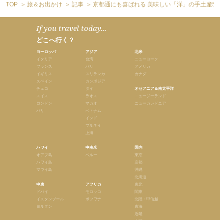
TOP
旅＆お出かけ
記事
京都通にも喜ばれる 美味しい「洋」の手土産5
If you travel today...
どこへ行く？
ヨーロッパ
アジア
北米
イタリア
台湾
ニューヨーク
フランス
バリ
アメリカ
イギリス
スリランカ
カナダ
スペイン
カンボジア
チェコ
タイ
オセアニア＆南太平洋
スイス
ラオス
ニュージーランド
ロンドン
マカオ
ニューカレドニア
パリ
ベトナム
インド
ブルネイ
上海
ハワイ
中南米
国内
オアフ島
ペルー
東京
ハワイ島
京都
マウイ島
沖縄
北海道
中東
アフリカ
東北
ドバイ
モロッコ
関東
イスタンブール
ボツワナ
北陸・甲信越
ヨルダン
東海
近畿