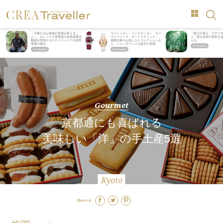
「大事なのは地域の意識を変えるこ
ヴァシュロン・コンスタンタン「オー
「星のや富士」でデジ
と」。ロレックス賞受賞の自然保護活
ヴァーシーズ・オートマティック」。
ス。冨士信仰の歴史を
動家が実現させたナイジェリアの自然
旅愛好家のお気に入りコレクションか
える。
環境の復活
ら、ジェンダーレスな新作が登場
Gourmet
京都通にも喜ばれる
美味しい「洋」の手土産5選
Kyoto
Share it