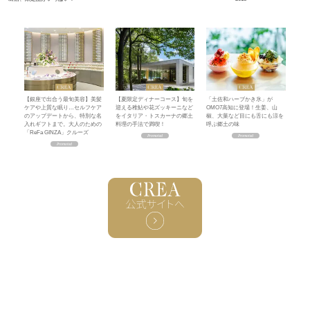
【銀座で出合う最旬美容】美髪
【夏限定ディナーコース】旬を
「土佐和ハーブかき氷」が
ケアや上質な眠り…セルフケア
迎える稚鮎や花ズッキーニなど
OMO7高知に登場！生姜、山
のアップデートから、特別な名
をイタリア・トスカーナの郷土
椒、大葉など目にも舌にも涼を
入れギフトまで。大人のための
料理の手法で満喫！
呼ぶ郷土の味
「ReFa GINZA」クルーズ