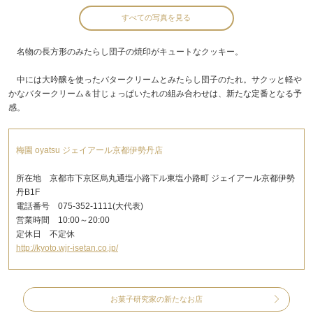
すべての写真を見る
名物の長方形のみたらし団子の焼印がキュートなクッキー。
中には大吟醸を使ったバタークリームとみたらし団子のたれ。サクッと軽や
かなバタークリーム＆甘じょっぱいたれの組み合わせは、新たな定番となる予
感。
梅園 oyatsu ジェイアール京都伊勢丹店
所在地 京都市下京区烏丸通塩小路下ル東塩小路町 ジェイアール京都伊勢
丹B1F
電話番号 075-352-1111(大代表)
営業時間 10:00～20:00
定休日 不定休
http://kyoto.wjr-isetan.co.jp/
お菓子研究家の新たなお店