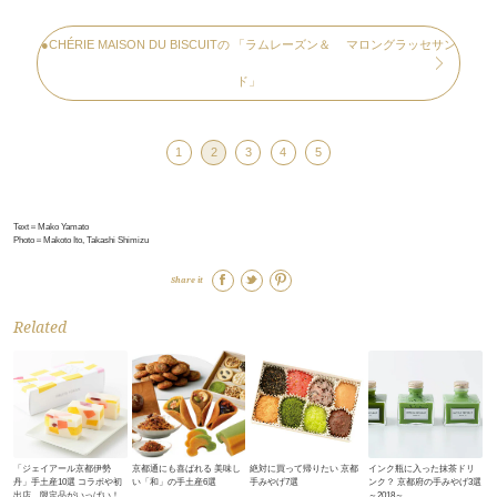
●CHÉRIE MAISON DU BISCUITの 「ラムレーズン＆ マロングラッセサン
ド」
1
2
3
4
5
Text＝Mako Yamato
Photo＝Makoto Ito, Takashi Shimizu
Share it
Related
「ジェイアール京都伊勢
京都通にも喜ばれる 美味し
絶対に買って帰りたい 京都
インク瓶に入った抹茶ドリ
丹」手土産10選 コラボや初
い「和」の手土産6選
手みやげ7選
ンク？ 京都府の手みやげ3選
出店、限定品がいっぱい！
～2018～